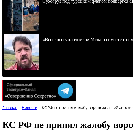
Сухогруз под турецким флагом подвергся 
«Веселого молочника» Уолкера вместе с се
Главная
Новости
КС РФ не принял жалобу воронежца, чей автомо
КС РФ не принял жалобу воро