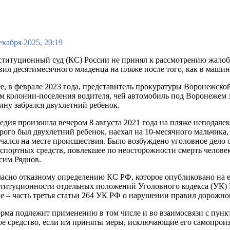
екабря 2025, 20:19
титуционный суд (КС) России не принял к рассмотрению жалобу
вил десятимесячного младенца на пляже после того, как в машину
е, в феврале 2023 года, представитель прокуратуры Воронежско
м колонии-поселения водителя, чей автомобиль под Воронежем з
ну забрался двухлетний ребенок.
едия произошла вечером 8 августа 2021 года на пляже неподалек
рого был двухлетний ребенок, наехал на 10-месячного мальчика
чался на месте происшествия. Было возбуждено уголовное дело
спортных средств, повлекшее по неосторожности смерть человек
сим Ряднов.
асно отказному определению КС РФ, которое опубликовано на е
титуционности отдельных положений Уголовного кодекса (УК) 
е – часть третья статьи 264 УК РФ о нарушении правил дорожно
норма подлежит применению в том числе и во взаимосвязи с пун
ное средство, если им приняты меры, исключающие его самопроиз