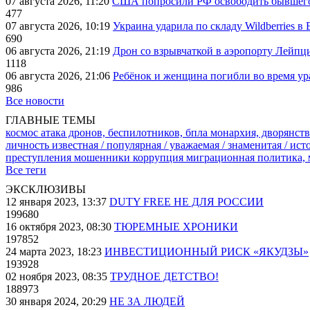
07 августа 2026, 11:20
США попросили РФ освободить бывшего 
477
07 августа 2026, 10:19
Украина ударила по складу Wildberries в
690
06 августа 2026, 21:19
Дрон со взрывчаткой в аэропорту Лейпци
1118
06 августа 2026, 21:06
Ребёнок и женщина погибли во время ур
986
Все новости
ГЛАВНЫЕ ТЕМЫ
космос
атака дронов, беспилотников, бпла
монархия, дворянств
личность известная / популярная / уважаемая / знаменитая / ис
преступления
мошенники
коррупция
миграционная политика,
Все теги
ЭКСКЛЮЗИВЫ
12 января 2023, 13:37
DUTY FREE НЕ ДЛЯ РОССИИ
199680
16 октября 2023, 08:30
ТЮРЕМНЫЕ ХРОНИКИ
197852
24 марта 2023, 18:23
ИНВЕСТИЦИОННЫЙ РИСК «ЯКУДЗЫ»
193928
02 ноября 2023, 08:35
ТРУДНОЕ ДЕТСТВО!
188973
30 января 2024, 20:29
НЕ ЗА ЛЮДЕЙ