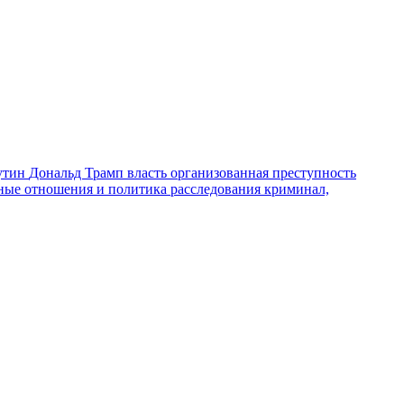
утин
Дональд Трамп
власть
организованная преступность
ные отношения и политика
расследования
криминал,