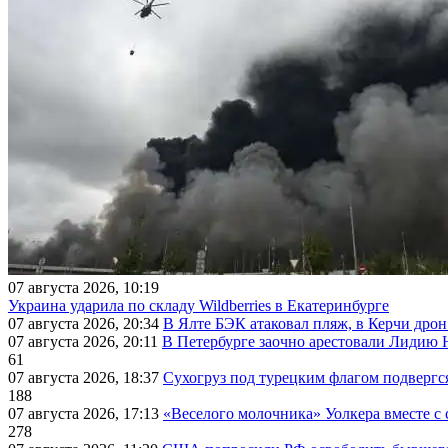
07 августа 2026, 10:19
Украина ударила по складу Wildberries в Екатеринбурге
07 августа 2026, 20:34
В Ялте БЭК атаковал пляж, в Керчи дрон
07 августа 2026, 20:11
В Петербурге заочно арестовали Лидию 
61
07 августа 2026, 18:37
Сухогруз под турецким флагом подвергс
188
07 августа 2026, 17:13
«Веселого молочника» Уолкера вместе с 
278