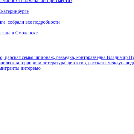
морпеха Гилмана: он при смерти?
 Екатеринбурге
га: собрали все подробности
агана в Смоленске
о, царская семья
шпионаж, разведка, контрразведка
Владимир П
торическая
терроризм
литература, детектив, рассказы
международ
 мигранты
интервью