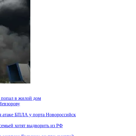
 попал в жилой дом
Невзорову
я атаке БПЛА у порта Новороссийск
семьей хотят выдворить из РФ