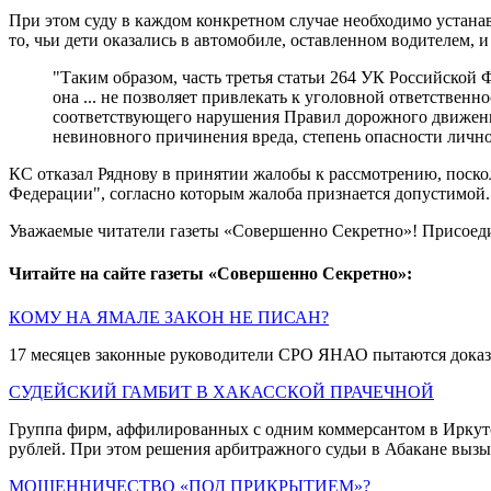
При этом суду в каждом конкретном случае необходимо устанав
то, чьи дети оказались в автомобиле, оставленном водителем, и
"Таким образом, часть третья статьи 264 УК Российской 
она ... не позволяет привлекать к уголовной ответственн
соответствующего нарушения Правил дорожного движени
невиновного причинения вреда, степень опасности лично
КС отказал Ряднову в принятии жалобы к рассмотрению, поско
Федерации", согласно которым жалоба признается допустимой.
Уважаемые читатели газеты «Совершенно Секретно»! Присоед
Читайте на сайте газеты «Совершенно Секретно»:
КОМУ НА ЯМАЛЕ ЗАКОН НЕ ПИСАН?
17 месяцев законные руководители СРО ЯНАО пытаются доказат
СУДЕЙСКИЙ ГАМБИТ В ХАКАССКОЙ ПРАЧЕЧНОЙ
Группа фирм, аффилированных с одним коммерсантом в Иркутс
рублей. При этом решения арбитражного судьи в Абакане вызы
МОШЕННИЧЕСТВО «ПОД ПРИКРЫТИЕМ»?