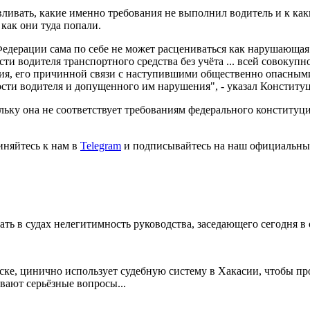
ливать, какие именно требования не выполнил водитель и к каки
 как они туда попали.
Федерации сама по себе не может расцениваться как нарушающая 
ости водителя транспортного средства без учёта ... всей совоку
я, его причинной связи с наступившими общественно опасными
сти водителя и допущенного им нарушения", - указал Конститу
льку она не соответствует требованиям федерального конститу
иняйтесь к нам в
Telegram
и подписывайтесь на наш официальны
ь в судах нелегитимность руководства, заседающего сегодня в
ке, цинично использует судебную систему в Хакасии, чтобы п
вают серьёзные вопросы...