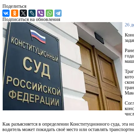
Поделиться
Подписаться на обновления
26 д
Конс
зада
Ране
года
маши
Траг
кото
скон
тран
Мак
Согл
конс
числ
Как разъясняется в определении Конституционного суда, эта 
водитель может покидать своё место или оставлять транспорт