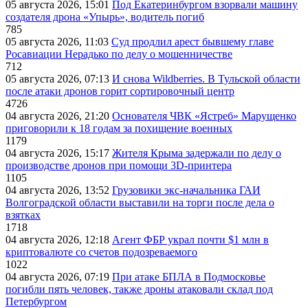
05 августа 2026, 15:01
Под Екатеринбургом взорвали машину
создателя дрона «Упырь», водитель погиб
785
05 августа 2026, 11:03
Суд продлил арест бывшему главе
Росавиации Нерадько по делу о мошенничестве
712
05 августа 2026, 07:13
И снова Wildberries. В Тульской области
после атаки дронов горит сортировочный центр
4726
04 августа 2026, 21:20
Основателя ЧВК «Ястреб» Марущенко
приговорили к 18 годам за похищение военных
1179
04 августа 2026, 15:17
Жителя Крыма задержали по делу о
производстве дронов при помощи 3D‑принтера
1105
04 августа 2026, 13:52
Грузовики экс-начальника ГАИ
Волгоградской области выставили на торги после дела о
взятках
1718
04 августа 2026, 12:18
Агент ФБР украл почти $1 млн в
криптовалюте со счетов подозреваемого
1022
04 августа 2026, 07:19
При атаке БПЛА в Подмосковье
погибли пять человек, также дроны атаковали склад под
Петербургом