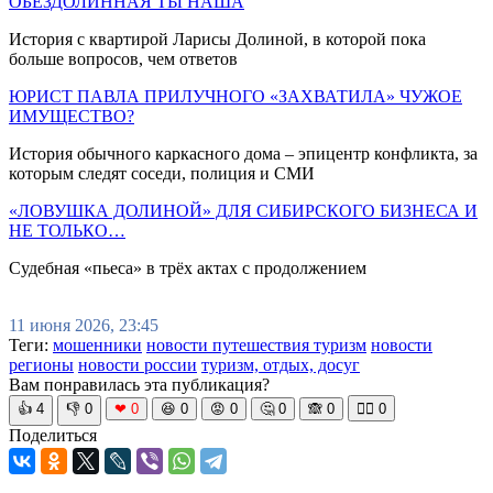
ОБЕЗДОЛИННАЯ ТЫ НАША
История с квартирой Ларисы Долиной, в которой пока
больше вопросов, чем ответов
ЮРИСТ ПАВЛА ПРИЛУЧНОГО «ЗАХВАТИЛА» ЧУЖОЕ
ИМУЩЕСТВО?
История обычного каркасного дома – эпицентр конфликта, за
которым следят соседи, полиция и СМИ
«ЛОВУШКА ДОЛИНОЙ» ДЛЯ СИБИРСКОГО БИЗНЕСА И
НЕ ТОЛЬКО…
Судебная «пьеса» в трёх актах с продолжением
11 июня 2026, 23:45
Теги:
мошенники
новости путешествия туризм
новости
регионы
новости россии
туризм, отдых, досуг
Вам понравилась эта публикация?
👍
4
👎
0
❤
0
😆
0
😡
0
🤔
0
🙈
0
🧘‍♀️
0
Поделиться