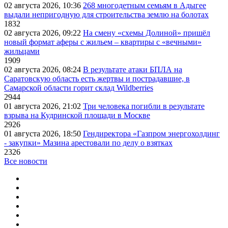
02 августа 2026, 10:36
268 многодетным семьям в Адыгее
выдали непригодную для строительства землю на болотах
1832
02 августа 2026, 09:22
На смену «схемы Долиной» пришёл
новый формат аферы с жильем – квартиры с «вечными»
жильцами
1909
02 августа 2026, 08:24
В результате атаки БПЛА на
Саратовскую область есть жертвы и пострадавшие, в
Самарской области горит склад Wildberries
2944
01 августа 2026, 21:02
Три человека погибли в результате
взрыва на Кудринской площади в Москве
2926
01 августа 2026, 18:50
Гендиректора «Газпром энергохолдинг
- закупки» Мазина арестовали по делу о взятках
2326
Все новости