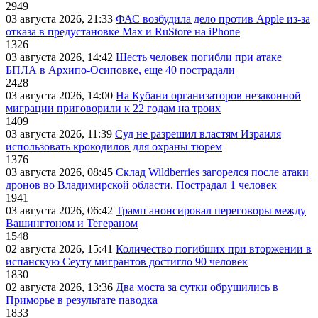
2949
03 августа 2026, 21:33
ФАС возбудила дело против Apple из-за
отказа в предустановке Max и RuStore на iPhone
1326
03 августа 2026, 14:42
Шесть человек погибли при атаке
БПЛА в Архипо-Осиповке, еще 40 пострадали
2428
03 августа 2026, 14:00
На Кубани организаторов незаконной
миграции приговорили к 22 годам на троих
1409
03 августа 2026, 11:39
Суд не разрешил властям Израиля
использовать крокодилов для охраны тюрем
1376
03 августа 2026, 08:45
Склад Wildberries загорелся после атаки
дронов во Владимирской области. Пострадал 1 человек
1941
03 августа 2026, 06:42
Трамп анонсировал переговоры между
Вашингтоном и Тегераном
1548
02 августа 2026, 15:41
Количество погибших при вторжении в
испанскую Сеуту мигрантов достигло 90 человек
1830
02 августа 2026, 13:36
Два моста за сутки обрушились в
Приморье в результате паводка
1833