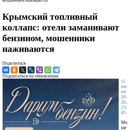
мошенники наживаются
Крымский топливный
коллапс: отели заманивают
бензином, мошенники
наживаются
Поделиться
Подписаться на обновления
11
ию
ня
20
26,
23:
45
Мо
ше