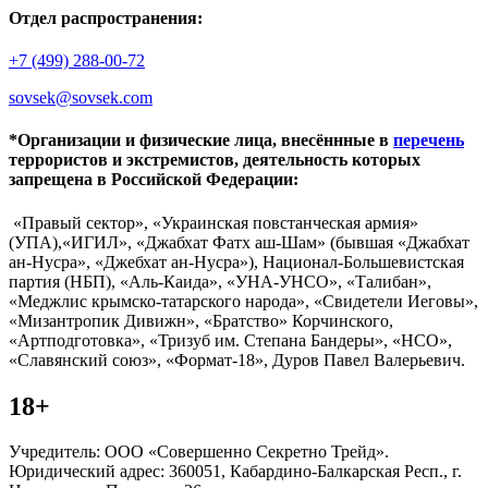
Отдел распространения:
+7 (499) 288-00-72
sovsek@sovsek.com
*Организации и физические лица, внесённные в
перечень
террористов и экстремистов, деятельность которых
запрещена в Российской Федерации:
«Правый сектор», «Украинская повстанческая армия»
(УПА),«ИГИЛ», «Джабхат Фатх аш-Шам» (бывшая «Джабхат
ан-Нусра», «Джебхат ан-Нусра»), Национал-Большевистская
партия (НБП), «Аль-Каида», «УНА-УНСО», «Талибан»,
«Меджлис крымско-татарского народа», «Свидетели Иеговы»,
«Мизантропик Дивижн», «Братство» Корчинского,
«Артподготовка», «Тризуб им. Степана Бандеры», «НСО»,
«Славянский союз», «Формат-18», Дуров Павел Валерьевич.
18+
Учредитель: ООО «Совершенно Секретно Трейд».
Юридический адрес: 360051, Кабардино-Балкарская Респ., г.