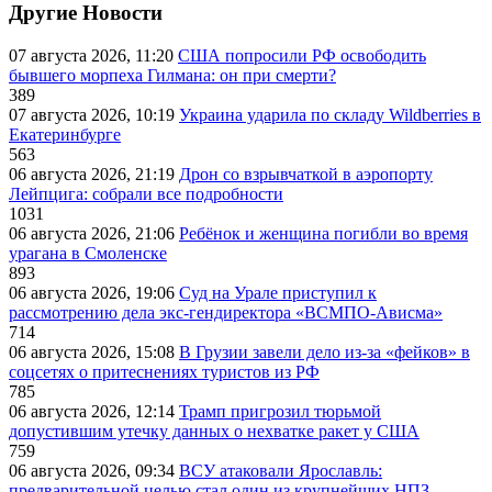
Другие Новости
07 августа 2026, 11:20
США попросили РФ освободить
бывшего морпеха Гилмана: он при смерти?
389
07 августа 2026, 10:19
Украина ударила по складу Wildberries в
Екатеринбурге
563
06 августа 2026, 21:19
Дрон со взрывчаткой в аэропорту
Лейпцига: собрали все подробности
1031
06 августа 2026, 21:06
Ребёнок и женщина погибли во время
урагана в Смоленске
893
06 августа 2026, 19:06
Суд на Урале приступил к
рассмотрению дела экс-гендиректора «ВСМПО-Ависма»
714
06 августа 2026, 15:08
В Грузии завели дело из-за «фейков» в
соцсетях о притеснениях туристов из РФ
785
06 августа 2026, 12:14
Трамп пригрозил тюрьмой
допустившим утечку данных о нехватке ракет у США
759
06 августа 2026, 09:34
ВСУ атаковали Ярославль:
предварительной целью стал один из крупнейших НПЗ