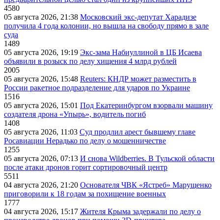
4580
05 августа 2026, 21:38
Московский экс-депутат Харадизе
получила 4 года колонии, но вышла на свободу прямо в зале
суда
1489
05 августа 2026, 19:19
Экс-зама Набиуллиной в ЦБ Исаева
объявили в розыск по делу хищения 4 млрд рублей
2005
05 августа 2026, 15:48
Reuters: КНДР может разместить в
России ракетное подразделение для ударов по Украине
1516
05 августа 2026, 15:01
Под Екатеринбургом взорвали машину
создателя дрона «Упырь», водитель погиб
1408
05 августа 2026, 11:03
Суд продлил арест бывшему главе
Росавиации Нерадько по делу о мошенничестве
1255
05 августа 2026, 07:13
И снова Wildberries. В Тульской области
после атаки дронов горит сортировочный центр
5511
04 августа 2026, 21:20
Основателя ЧВК «Ястреб» Марущенко
приговорили к 18 годам за похищение военных
1777
04 августа 2026, 15:17
Жителя Крыма задержали по делу о