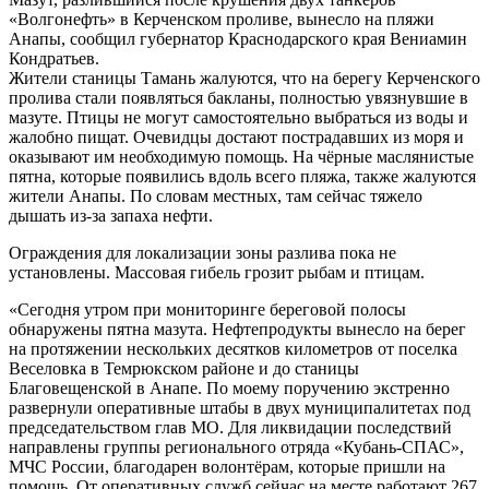
«Волгонефть» в Керченском проливе, вынесло на пляжи
Анапы, сообщил губернатор Краснодарского края Вениамин
Кондратьев.
Жители станицы Тамань жалуются, что на берегу Керченского
пролива стали появляться бакланы, полностью увязнувшие в
мазуте. Птицы не могут самостоятельно выбраться из воды и
жалобно пищат. Очевидцы достают пострадавших из моря и
оказывают им необходимую помощь. На чёрные маслянистые
пятна, которые появились вдоль всего пляжа, также жалуются
жители Анапы. По словам местных, там сейчас тяжело
дышать из-за запаха нефти.
Ограждения для локализации зоны разлива пока не
установлены. Массовая гибель грозит рыбам и птицам.
«Сегодня утром при мониторинге береговой полосы
обнаружены пятна мазута. Нефтепродукты вынесло на берег
на протяжении нескольких десятков километров от поселка
Веселовка в Темрюкском районе и до станицы
Благовещенской в Анапе. По моему поручению экстренно
развернули оперативные штабы в двух муниципалитетах под
председательством глав МО. Для ликвидации последствий
направлены группы регионального отряда «Кубань-СПАС»,
МЧС России, благодарен волонтёрам, которые пришли на
помощь. От оперативных служб сейчас на месте работают 267