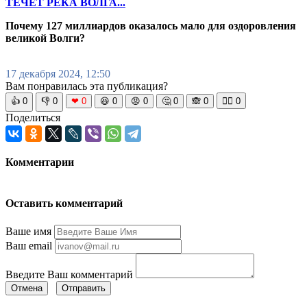
ТЕЧЁТ РЕКА ВОЛГА...
Почему 127 миллиардов оказалось мало для оздоровления
великой Волги?
17 декабря 2024, 12:50
Вам понравилась эта публикация?
👍
0
👎
0
❤
0
😆
0
😡
0
🤔
0
🙈
0
🧘‍♀️
0
Поделиться
Комментарии
Оставить комментарий
Ваше имя
Ваш email
Введите Ваш комментарий
Отмена
Отправить