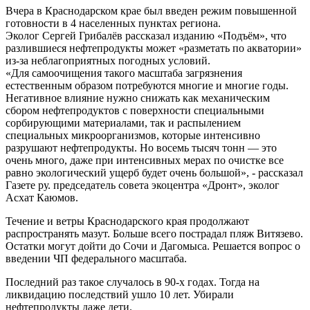
Вчера в Краснодарском крае был введен режим повышенной
готовности в 4 населенных пунктах региона.
Эколог Сергей Грибалёв рассказал изданию «Подъём», что
разлившиеся нефтепродукты может «разметать по акватории»
из-за неблагоприятных погодных условий.
«Для самоочищения такого масштаба загрязнения
естественным образом потребуются многие и многие годы.
Негативное влияние нужно снижать как механическим
сбором нефтепродуктов с поверхности специальными
сорбирующими материалами, так и распылением
специальных микроорганизмов, которые интенсивно
разрушают нефтепродукты. Но восемь тысяч тонн — это
очень много, даже при интенсивных мерах по очистке все
равно экологический ущерб будет очень большой», - рассказал
Газете ру. председатель совета экоцентра «Дронт», эколог
Асхат Каюмов.
Течение и ветры Краснодарского края продолжают
распространять мазут. Больше всего пострадал пляж Витязево.
Остатки могут дойти до Сочи и Дагомыса. Решается вопрос о
введении ЧП федерального масштаба.
Последний раз такое случалось в 90-х годах. Тогда на
ликвидацию последствий ушло 10 лет. Убирали
нефтепродукты даже дети.