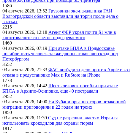
производстве дронов при помощи 3D‑принтера
1586
04 августа 2026, 13:52
Грузовики экс-начальника ГАИ
Волгоградской области выставили на торги после дела о
взятках
2215
04 августа 2026, 12:18
Агент ФБР украл почти $1 млн в
криптовалюте со счетов подозреваемого
1460
04 августа 2026, 07:19
При атаке БПЛА в Подмосковье
погибли пять человек, также дроны атаковали склад под
Петербургом
3552
03 августа 2026, 21:33
ФАС возбудила дело против Apple из-за
отказа в предустановке Max и RuStore на iPhone
1778
03 августа 2026, 14:42
Шесть человек погибли при атаке
БПЛА в Архипо-Осиповке, еще 40 пострадали
2952
03 августа 2026, 14:00
На Кубани организаторов незаконной
миграции приговорили к 22 годам на троих
1850
03 августа 2026, 11:39
Суд не разрешил властям Израиля
использовать крокодилов для охраны тюрем
1817