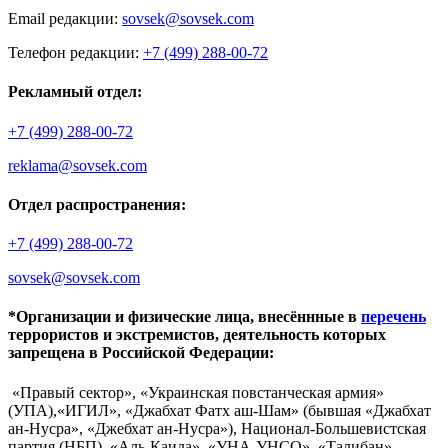
Email редакции:
sovsek@sovsek.com
Телефон редакции:
+7 (499) 288-00-72
Рекламный отдел:
+7 (499) 288-00-72
reklama@sovsek.com
Отдел распространения:
+7 (499) 288-00-72
sovsek@sovsek.com
*Организации и физические лица, внесённные в
перечень
террористов и экстремистов, деятельность которых
запрещена в Российской Федерации:
«Правый сектор», «Украинская повстанческая армия»
(УПА),«ИГИЛ», «Джабхат Фатх аш-Шам» (бывшая «Джабхат
ан-Нусра», «Джебхат ан-Нусра»), Национал-Большевистская
партия (НБП), «Аль-Каида», «УНА-УНСО», «Талибан»,