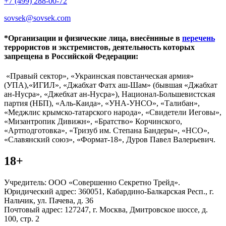
+7 (499) 288-00-72
sovsek@sovsek.com
*Организации и физические лица, внесённные в
перечень
террористов и экстремистов, деятельность которых
запрещена в Российской Федерации:
«Правый сектор», «Украинская повстанческая армия»
(УПА),«ИГИЛ», «Джабхат Фатх аш-Шам» (бывшая «Джабхат
ан-Нусра», «Джебхат ан-Нусра»), Национал-Большевистская
партия (НБП), «Аль-Каида», «УНА-УНСО», «Талибан»,
«Меджлис крымско-татарского народа», «Свидетели Иеговы»,
«Мизантропик Дивижн», «Братство» Корчинского,
«Артподготовка», «Тризуб им. Степана Бандеры», «НСО»,
«Славянский союз», «Формат-18», Дуров Павел Валерьевич.
18+
Учредитель: ООО «Совершенно Секретно Трейд».
Юридический адрес: 360051, Кабардино-Балкарская Респ., г.
Нальчик, ул. Пачева, д. 36
Почтовый адрес: 127247, г. Москва, Дмитровское шоссе, д.
100, стр. 2