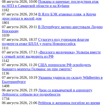
08 августа 2026, 10:00
Пожары и раненые: последствия атак
на НПЗ в Самарской области и на Кубани
1182
07 августа 2026, 20:34
В Ялте БЭК атаковал пляж, в Керчи
дрон попал в жилой дом
1801
07 августа 2026, 20:11
В Петербурге заочно арестовали Лидию
Невзорову
1039
07 августа 2026, 18:37
Сухогруз под турецким флагом
подвергся атаке БПЛА у порта Новороссийск
1111
07 августа 2026, 17:13
«Веселого молочника» Уолкера вместе
с семьей хотят выдворить из РФ
1142
07 августа 2026, 11:20
США попросили РФ освободить
бывшего морпеха Гилмана: он при смерти?
1136
07 августа 2026, 10:19
Украина ударила по складу Wildberries в
Екатеринбурге
1408
06 августа 2026, 21:19
Дрон со взрывчаткой в аэропорту
Лейпцига: собрали все подробности
1734
06 августа 2026, 21:06
Ребёнок и женщина погибли во время