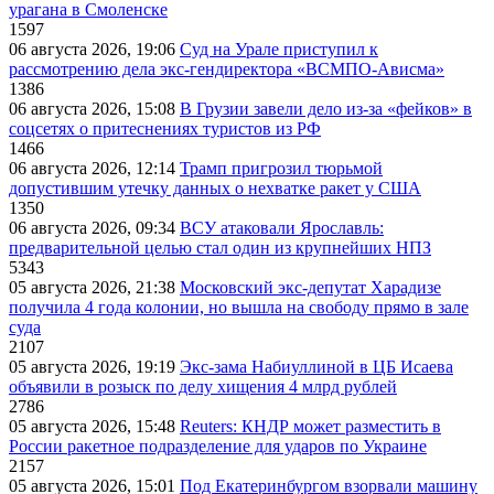
урагана в Смоленске
1597
06 августа 2026, 19:06
Суд на Урале приступил к
рассмотрению дела экс-гендиректора «ВСМПО-Ависма»
1386
06 августа 2026, 15:08
В Грузии завели дело из-за «фейков» в
соцсетях о притеснениях туристов из РФ
1466
06 августа 2026, 12:14
Трамп пригрозил тюрьмой
допустившим утечку данных о нехватке ракет у США
1350
06 августа 2026, 09:34
ВСУ атаковали Ярославль:
предварительной целью стал один из крупнейших НПЗ
5343
05 августа 2026, 21:38
Московский экс-депутат Харадизе
получила 4 года колонии, но вышла на свободу прямо в зале
суда
2107
05 августа 2026, 19:19
Экс-зама Набиуллиной в ЦБ Исаева
объявили в розыск по делу хищения 4 млрд рублей
2786
05 августа 2026, 15:48
Reuters: КНДР может разместить в
России ракетное подразделение для ударов по Украине
2157
05 августа 2026, 15:01
Под Екатеринбургом взорвали машину