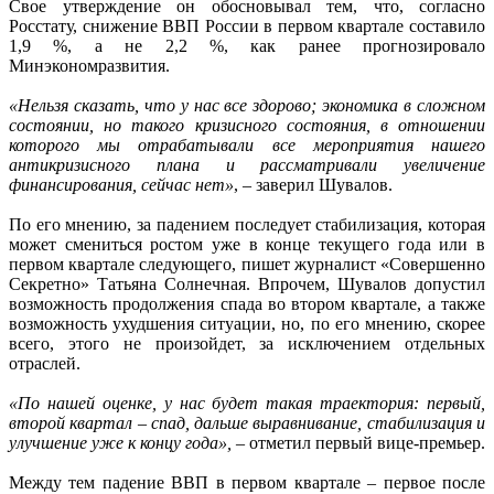
Свое утверждение он обосновывал тем, что, согласно
Росстату, снижение ВВП России в первом квартале составило
1,9 %, а не 2,2 %, как ранее прогнозировало
Минэкономразвития.
«Нельзя сказать, что у нас все здорово; экономика в сложном
состоянии, но такого кризисного состояния, в отношении
которого мы отрабатывали все мероприятия нашего
антикризисного плана и рассматривали увеличение
финансирования, сейчас нет»
, – заверил Шувалов.
По его мнению, за падением последует стабилизация, которая
может смениться ростом уже в конце текущего года или в
первом квартале следующего, пишет журналист «Совершенно
Секретно» Татьяна Солнечная. Впрочем, Шувалов допустил
возможность продолжения спада во втором квартале, а также
возможность ухудшения ситуации, но, по его мнению, скорее
всего, этого не произойдет, за исключением отдельных
отраслей.
«По нашей оценке, у нас будет такая траектория: первый,
второй квартал – спад, дальше выравнивание, стабилизация и
улучшение уже к концу года»,
– отметил первый вице-премьер.
Между тем падение ВВП в первом квартале – первое после