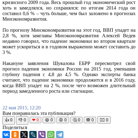
кризисного 2009 года. Весь прошлый год экономический рост
хоть и замедлялся, но сохранялся: по итогам 2014 года он
составил 0,6 % – чуть больше, чем был заложено в прогнозах
Минэкономразвития.
По прогнозу Минэкономразвития на этот год, ВВП упадет на
2,8 %, хотя замглавы Минэкономразвития Алексей Ведев
недавно говорил, что падение экономики во втором квартале
может ускориться и в годовом выражении может составить до
3 %.
Накануне заявления Шувалова ЕБРР пересмотрел свой
прогноз падения экономики России на 2015 год, уменьшив
глубину падения с 4,8 до 4,5 %. Однако эксперты банка
считают, что падение экономики продолжится и в 2016 году,
когда ВВП упадет на 2 %, после чего возможен длительный
период замедленного роста или стагнации.
22 мая 2015, 12:20
Вам понравилась эта публикация?
👍
0
👎
0
❤
0
😆
0
😡
0
🤔
0
🙈
0
🧘‍♀️
0
Поделиться