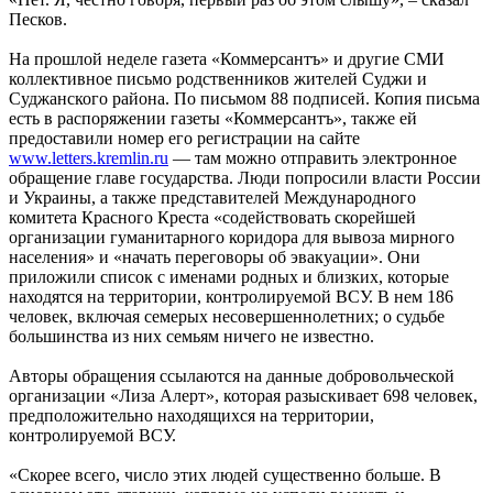
Песков.
На прошлой неделе газета «Коммерсантъ» и другие СМИ
коллективное письмо родственников жителей Суджи и
Суджанского района. По письмом 88 подписей. Копия письма
есть в распоряжении газеты «Коммерсантъ», также ей
предоставили номер его регистрации на сайте
www.letters.kremlin.ru
— там можно отправить электронное
обращение главе государства. Люди попросили власти России
и Украины, а также представителей Международного
комитета Красного Креста «содействовать скорейшей
организации гуманитарного коридора для вывоза мирного
населения» и «начать переговоры об эвакуации». Они
приложили список с именами родных и близких, которые
находятся на территории, контролируемой ВСУ. В нем 186
человек, включая семерых несовершеннолетних; о судьбе
большинства из них семьям ничего не известно.
Авторы обращения ссылаются на данные добровольческой
организации «Лиза Алерт», которая разыскивает 698 человек,
предположительно находящихся на территории,
контролируемой ВСУ.
«Cкорее всего, число этих людей существенно больше. В