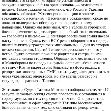
основном это старики, которые не успели выехать и
эвакуация которых не была организована»,— отмечается в
письме. Также суджане напоминают, что Россия и Украина
обязались соблюдать Женевскую конвенцию о защите
гражданского населения. «Население в осажденном городе не
должно подвергаться обстрелу и непосредственному
нападению. Однако мы понимаем, что в условиях городских
боев с применением артиллерии и авиабомб это невозможно,
— говорится в письме.— 11 сентября российская армия начала
наступление на Суджу, если ВСУ решат обороняться в городе,
шансы выжить у гражданских минимальны». Один из авторов
письма священник Сергий Телевинов рассказал «Ъ», что у
него в Судже остались пожилые родители и сестра, с ними
нет связи с начала вторжения. Обращения к местным властям
и Минобороны по поводу их судьбы остались «без внятного
ответа». «Кто-то видел своих [близких] на фотографиях и
репортажах иностранных СМИ, кто-то умудрился дозвониться
через украинских операторов, но это всегда разговор на
секунды», — рассказал Телевинов.
Жительница Суджи Татьяна Мозговая сообщила газете, что 17
августа несколько секунд смогла поговорить с оставшимся в
городе мужем, но с тех пор связи с ним нет. Она рассказала,
что обращалась в офис омбудсмена Татьяны Москальковой,
был составлен список тех, кого опознали по репортажам