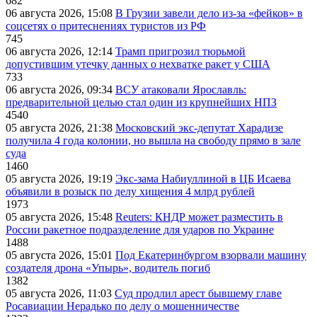
682
06 августа 2026, 15:08
В Грузии завели дело из-за «фейков» в
соцсетях о притеснениях туристов из РФ
745
06 августа 2026, 12:14
Трамп пригрозил тюрьмой
допустившим утечку данных о нехватке ракет у США
733
06 августа 2026, 09:34
ВСУ атаковали Ярославль:
предварительной целью стал один из крупнейших НПЗ
4540
05 августа 2026, 21:38
Московский экс-депутат Харадизе
получила 4 года колонии, но вышла на свободу прямо в зале
суда
1460
05 августа 2026, 19:19
Экс-зама Набиуллиной в ЦБ Исаева
объявили в розыск по делу хищения 4 млрд рублей
1973
05 августа 2026, 15:48
Reuters: КНДР может разместить в
России ракетное подразделение для ударов по Украине
1488
05 августа 2026, 15:01
Под Екатеринбургом взорвали машину
создателя дрона «Упырь», водитель погиб
1382
05 августа 2026, 11:03
Суд продлил арест бывшему главе
Росавиации Нерадько по делу о мошенничестве