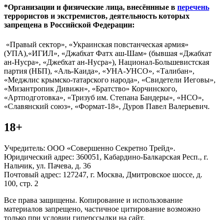
*Организации и физические лица, внесённные в
перечень
террористов и экстремистов, деятельность которых
запрещена в Российской Федерации:
«Правый сектор», «Украинская повстанческая армия»
(УПА),«ИГИЛ», «Джабхат Фатх аш-Шам» (бывшая «Джабхат
ан-Нусра», «Джебхат ан-Нусра»), Национал-Большевистская
партия (НБП), «Аль-Каида», «УНА-УНСО», «Талибан»,
«Меджлис крымско-татарского народа», «Свидетели Иеговы»,
«Мизантропик Дивижн», «Братство» Корчинского,
«Артподготовка», «Тризуб им. Степана Бандеры», «НСО»,
«Славянский союз», «Формат-18», Дуров Павел Валерьевич.
18+
Учредитель: ООО «Совершенно Секретно Трейд».
Юридический адрес: 360051, Кабардино-Балкарская Респ., г.
Нальчик, ул. Пачева, д. 36
Почтовый адрес: 127247, г. Москва, Дмитровское шоссе, д.
100, стр. 2
Все права защищены. Копирование и использование
материалов запрещено, частичное цитирование возможно
только при условии гиперссылки на сайт.