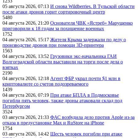
1233
05 августа 2026, 07:13
И снова Wildberries. В Тульской области
после атаки дронов горит сортировочный центр
5480
04 августа 2026, 21:20
Основателя ЧВК «Ястреб» Марущенко
приговорили к 18 годам за похищение военных
1752
04 августа 2026, 15:17
Жителя Крыма задержали по делу о
производстве дронов при помощи 3D‑принтера
1563
04 августа 2026, 13:52
Грузовики экс-начальника ГАИ
Волгоградской области выставили на торги после дела о
взятках
2190
04 августа 2026, 12:18
Агент ФБР украл почти $1 млн в
криптовалюте со счетов подозреваемого
1439
04 августа 2026, 07:19
При атаке БПЛА в Подмосковье
погибли пять человек, также дроны атаковали склад под
Петербургом
3524
03 августа 2026, 21:33
ФАС возбудила дело против Apple из-за
отказа в предустановке Max и RuStore на iPhone
1754
03 августа 2026, 14:42
Шесть человек погибли при атаке