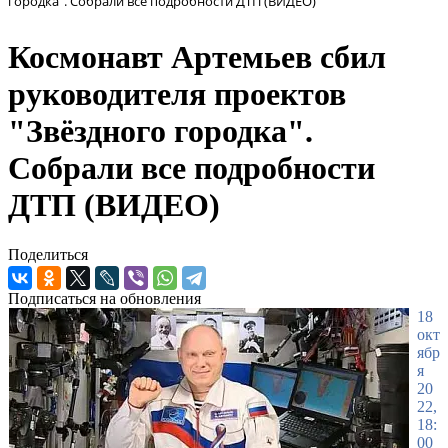
городка". Собрали все подробности ДТП (ВИДЕО)
Космонавт Артемьев сбил
руководителя проектов
"Звёздного городка".
Собрали все подробности
ДТП (ВИДЕО)
Поделиться
Подписаться на обновления
18
окт
ябр
я
20
22,
18:
00