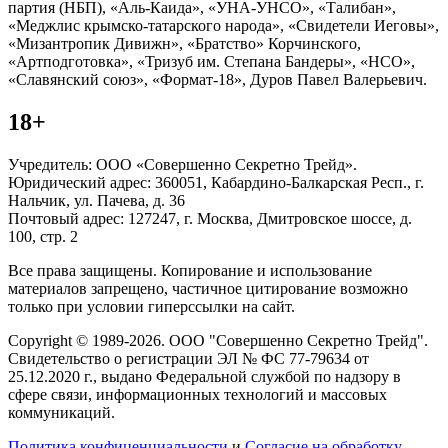
партия (НБП), «Аль-Каида», «УНА-УНСО», «Талибан»,
«Меджлис крымско-татарского народа», «Свидетели Иеговы»,
«Мизантропик Дивижн», «Братство» Корчинского,
«Артподготовка», «Тризуб им. Степана Бандеры», «НСО»,
«Славянский союз», «Формат-18», Дуров Павел Валерьевич.
18+
Учредитель: ООО «Совершенно Секретно Трейд».
Юридический адрес: 360051, Кабардино-Балкарская Респ., г.
Нальчик, ул. Пачева, д. 36
Почтовый адрес: 127247, г. Москва, Дмитровское шоссе, д.
100, стр. 2
Все права защищены. Копирование и использование
материалов запрещено, частичное цитирование возможно
только при условии гиперссылки на сайт.
Copyright © 1989-2026. ООО "Совершенно Секретно Трейд".
Свидетельство о регистрации ЭЛ № ФС 77-79634 от
25.12.2020 г., выдано Федеральной службой по надзору в
сфере связи, информационных технологий и массовых
коммуникаций.
Политика конфиценциальности
и
Согласие на обработку