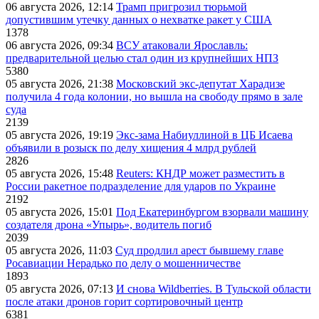
06 августа 2026, 12:14
Трамп пригрозил тюрьмой
допустившим утечку данных о нехватке ракет у США
1378
06 августа 2026, 09:34
ВСУ атаковали Ярославль:
предварительной целью стал один из крупнейших НПЗ
5380
05 августа 2026, 21:38
Московский экс-депутат Харадизе
получила 4 года колонии, но вышла на свободу прямо в зале
суда
2139
05 августа 2026, 19:19
Экс-зама Набиуллиной в ЦБ Исаева
объявили в розыск по делу хищения 4 млрд рублей
2826
05 августа 2026, 15:48
Reuters: КНДР может разместить в
России ракетное подразделение для ударов по Украине
2192
05 августа 2026, 15:01
Под Екатеринбургом взорвали машину
создателя дрона «Упырь», водитель погиб
2039
05 августа 2026, 11:03
Суд продлил арест бывшему главе
Росавиации Нерадько по делу о мошенничестве
1893
05 августа 2026, 07:13
И снова Wildberries. В Тульской области
после атаки дронов горит сортировочный центр
6381