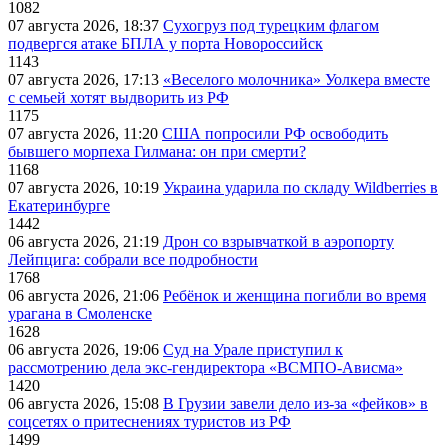
1082
07 августа 2026, 18:37
Сухогруз под турецким флагом
подвергся атаке БПЛА у порта Новороссийск
1143
07 августа 2026, 17:13
«Веселого молочника» Уолкера вместе
с семьей хотят выдворить из РФ
1175
07 августа 2026, 11:20
США попросили РФ освободить
бывшего морпеха Гилмана: он при смерти?
1168
07 августа 2026, 10:19
Украина ударила по складу Wildberries в
Екатеринбурге
1442
06 августа 2026, 21:19
Дрон со взрывчаткой в аэропорту
Лейпцига: собрали все подробности
1768
06 августа 2026, 21:06
Ребёнок и женщина погибли во время
урагана в Смоленске
1628
06 августа 2026, 19:06
Суд на Урале приступил к
рассмотрению дела экс-гендиректора «ВСМПО-Ависма»
1420
06 августа 2026, 15:08
В Грузии завели дело из-за «фейков» в
соцсетях о притеснениях туристов из РФ
1499