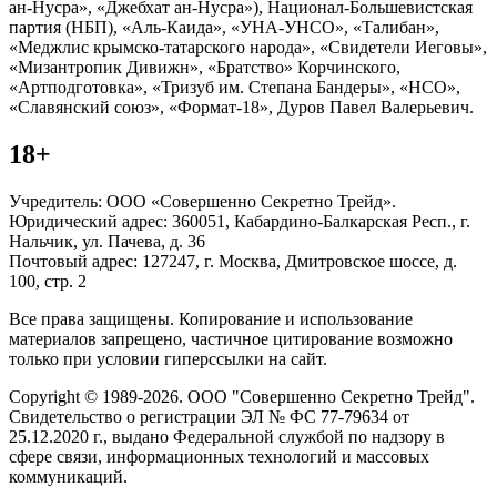
ан-Нусра», «Джебхат ан-Нусра»), Национал-Большевистская
партия (НБП), «Аль-Каида», «УНА-УНСО», «Талибан»,
«Меджлис крымско-татарского народа», «Свидетели Иеговы»,
«Мизантропик Дивижн», «Братство» Корчинского,
«Артподготовка», «Тризуб им. Степана Бандеры», «НСО»,
«Славянский союз», «Формат-18», Дуров Павел Валерьевич.
18+
Учредитель: ООО «Совершенно Секретно Трейд».
Юридический адрес: 360051, Кабардино-Балкарская Респ., г.
Нальчик, ул. Пачева, д. 36
Почтовый адрес: 127247, г. Москва, Дмитровское шоссе, д.
100, стр. 2
Все права защищены. Копирование и использование
материалов запрещено, частичное цитирование возможно
только при условии гиперссылки на сайт.
Copyright © 1989-2026. ООО "Совершенно Секретно Трейд".
Свидетельство о регистрации ЭЛ № ФС 77-79634 от
25.12.2020 г., выдано Федеральной службой по надзору в
сфере связи, информационных технологий и массовых
коммуникаций.