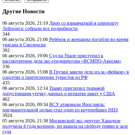
Другие Новости
06 августа 2026, 21:19
Дрон со взрывчаткой в аэропорту
Лейпцига: собрали все подробности
344
06 августа 2026, 21:06
Ребёнок и женщина погибли во время
урагана в Смоленске
392
06 августа 2026, 19:06
Суд на Урале приступил к
рассмотрению дела экс-гендиректора «ВСМПО-Ависма»
336
06 августа 2026, 15:08
В Грузии завели дело из-за «фейков» в
соцсетях о притеснениях туристов из РФ
435
06 августа 2026, 12:14
Трамп пригрозил тюрьмой
допустившим утечку данных о нехватке ракет у США
462
06 августа 2026, 09:34
ВСУ атаковали Ярославль:
предварительной целью стал один из крупнейших НПЗ
3924
05 августа 2026, 21:38
Московский экс-депутат Харадизе
получила 4 года колонии, но вышла на свободу прямо в зале
суда