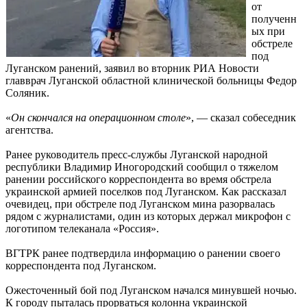
от
полученн
ых при
обстреле
под
Луганском ранений, заявил во вторник РИА Новости
главврач Луганской областной клинической больницы Федор
Соляник.
«
Он скончался на операционном столе
», — сказал собеседник
агентства.
Ранее руководитель пресс-службы Луганской народной
республики Владимир Иногородский сообщил о тяжелом
ранении российского корреспондента во время обстрела
украинской армией поселков под Луганском. Как рассказал
очевидец, при обстреле под Луганском мина разорвалась
рядом с журналистами, один из которых держал микрофон с
логотипом телеканала «Россия».
ВГТРК ранее подтвердила информацию о ранении своего
корреспондента под Луганском.
Ожесточенный бой под Луганском начался минувшей ночью.
К городу пыталась прорваться колонна украинской