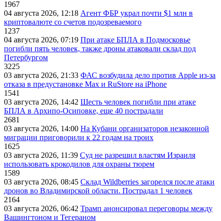
1967
04 августа 2026, 12:18
Агент ФБР украл почти $1 млн в
криптовалюте со счетов подозреваемого
1237
04 августа 2026, 07:19
При атаке БПЛА в Подмосковье
погибли пять человек, также дроны атаковали склад под
Петербургом
3225
03 августа 2026, 21:33
ФАС возбудила дело против Apple из-за
отказа в предустановке Max и RuStore на iPhone
1541
03 августа 2026, 14:42
Шесть человек погибли при атаке
БПЛА в Архипо-Осиповке, еще 40 пострадали
2681
03 августа 2026, 14:00
На Кубани организаторов незаконной
миграции приговорили к 22 годам на троих
1625
03 августа 2026, 11:39
Суд не разрешил властям Израиля
использовать крокодилов для охраны тюрем
1589
03 августа 2026, 08:45
Склад Wildberries загорелся после атаки
дронов во Владимирской области. Пострадал 1 человек
2164
03 августа 2026, 06:42
Трамп анонсировал переговоры между
Вашингтоном и Тегераном