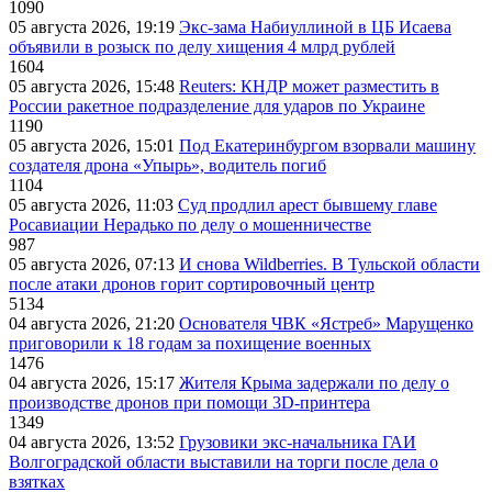
1090
05 августа 2026, 19:19
Экс-зама Набиуллиной в ЦБ Исаева
объявили в розыск по делу хищения 4 млрд рублей
1604
05 августа 2026, 15:48
Reuters: КНДР может разместить в
России ракетное подразделение для ударов по Украине
1190
05 августа 2026, 15:01
Под Екатеринбургом взорвали машину
создателя дрона «Упырь», водитель погиб
1104
05 августа 2026, 11:03
Суд продлил арест бывшему главе
Росавиации Нерадько по делу о мошенничестве
987
05 августа 2026, 07:13
И снова Wildberries. В Тульской области
после атаки дронов горит сортировочный центр
5134
04 августа 2026, 21:20
Основателя ЧВК «Ястреб» Марущенко
приговорили к 18 годам за похищение военных
1476
04 августа 2026, 15:17
Жителя Крыма задержали по делу о
производстве дронов при помощи 3D‑принтера
1349
04 августа 2026, 13:52
Грузовики экс-начальника ГАИ
Волгоградской области выставили на торги после дела о
взятках