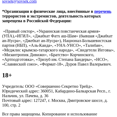
sovsek@sovsek.com
*Организации и физические лица, внесённные в
перечень
террористов и экстремистов, деятельность которых
запрещена в Российской Федерации:
«Правый сектор», «Украинская повстанческая армия»
(УПА),«ИГИЛ», «Джабхат Фатх аш-Шам» (бывшая «Джабхат
ан-Нусра», «Джебхат ан-Нусра»), Национал-Большевистская
партия (НБП), «Аль-Каида», «УНА-УНСО», «Талибан»,
«Меджлис крымско-татарского народа», «Свидетели Иеговы»,
«Мизантропик Дивижн», «Братство» Корчинского,
«Артподготовка», «Тризуб им. Степана Бандеры», «НСО»,
«Славянский союз», «Формат-18», Дуров Павел Валерьевич.
18+
Учредитель: ООО «Совершенно Секретно Трейд».
Юридический адрес: 360051, Кабардино-Балкарская Респ., г.
Нальчик, ул. Пачева, д. 36
Почтовый адрес: 127247, г. Москва, Дмитровское шоссе, д.
100, стр. 2
Все права защищены. Копирование и использование