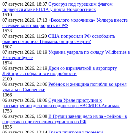
07 августа 2026, 18:37
Сухогруз под турецким флагом
подвергся атаке БПЛА у порта Новороссийск
1510
07 августа 2026, 17:13
«Веселого молочника» Уолкера вместе
с семьей хотят выдворить из РФ
1533
07 августа 2026, 11:20
США попросили РФ освободить
бывшего морпеха Гилмана: он при смерти?
1507
07 августа 2026, 10:19
Украина ударила по складу Wildberries в
Екатеринбурге
1874
06 августа 2026, 21:19
Дрон со взрывчаткой в аэропорту
Лейпцига: собрали все подробности
2100
06 августа 2026, 21:06
Ребёнок и женщина погибли во время
урагана в Смоленске
1966
06 августа 2026, 19:06
Суд на Урале приступил к
рассмотрению дела экс-гендиректора «ВСМПО-Ависма»
1753
06 августа 2026, 15:08
В Грузии завели дело из-за «фейков» в
соцсетях о притеснениях туристов из РФ
1835
06 августа 2026, 12:14
Трамп пригрозил тюрьмой