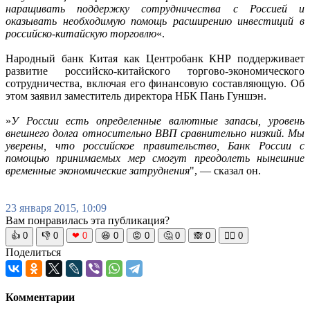
наращивать поддержку сотрудничества с Россией и
оказывать необходимую помощь расширению инвестиций в
российско-китайскую торговлю
«.
Народный банк Китая как Центробанк КНР поддерживает
развитие российско-китайского торгово-экономического
сотрудничества, включая его финансовую составляющую. Об
этом заявил заместитель директора НБК Пань Гуншэн.
»
У России есть определенные валютные запасы, уровень
внешнего долга относительно ВВП сравнительно низкий. Мы
уверены, что российское правительство, Банк России с
помощью принимаемых мер смогут преодолеть нынешние
временные экономические затруднения
", — сказал он.
23 января 2015, 10:09
Вам понравилась эта публикация?
👍
0
👎
0
❤
0
😆
0
😡
0
🤔
0
🙈
0
🧘‍♀️
0
Поделиться
Комментарии