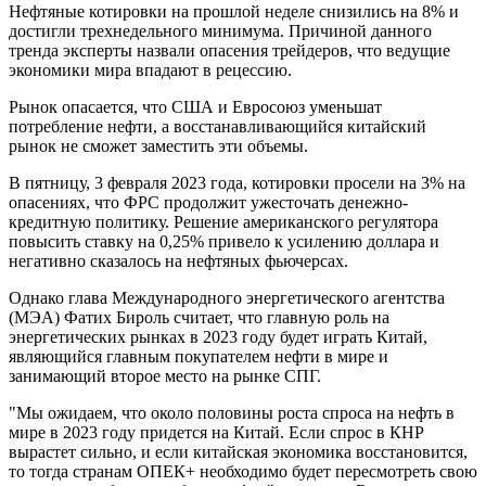
Нефтяные котировки на прошлой неделе снизились на 8% и
достигли трехнедельного минимума. Причиной данного
тренда эксперты назвали опасения трейдеров, что ведущие
экономики мира впадают в рецессию.
Рынок опасается, что США и Евросоюз уменьшат
потребление нефти, а восстанавливающийся китайский
рынок не сможет заместить эти объемы.
В пятницу, 3 февраля 2023 года, котировки просели на 3% на
опасениях, что ФРС продолжит ужесточать денежно-
кредитную политику. Решение американского регулятора
повысить ставку на 0,25% привело к усилению доллара и
негативно сказалось на нефтяных фьючерсах.
Однако глава Международного энергетического агентства
(МЭА) Фатих Бироль считает, что главную роль на
энергетических рынках в 2023 году будет играть Китай,
являющийся главным покупателем нефти в мире и
занимающий второе место на рынке СПГ.
"Мы ожидаем, что около половины роста спроса на нефть в
мире в 2023 году придется на Китай. Если спрос в КНР
вырастет сильно, и если китайская экономика восстановится,
то тогда странам ОПЕК+ необходимо будет пересмотреть свою