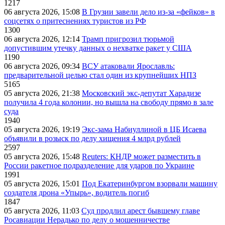
1217
06 августа 2026, 15:08
В Грузии завели дело из-за «фейков» в
соцсетях о притеснениях туристов из РФ
1300
06 августа 2026, 12:14
Трамп пригрозил тюрьмой
допустившим утечку данных о нехватке ракет у США
1190
06 августа 2026, 09:34
ВСУ атаковали Ярославль:
предварительной целью стал один из крупнейших НПЗ
5165
05 августа 2026, 21:38
Московский экс-депутат Харадизе
получила 4 года колонии, но вышла на свободу прямо в зале
суда
1940
05 августа 2026, 19:19
Экс-зама Набиуллиной в ЦБ Исаева
объявили в розыск по делу хищения 4 млрд рублей
2597
05 августа 2026, 15:48
Reuters: КНДР может разместить в
России ракетное подразделение для ударов по Украине
1991
05 августа 2026, 15:01
Под Екатеринбургом взорвали машину
создателя дрона «Упырь», водитель погиб
1847
05 августа 2026, 11:03
Суд продлил арест бывшему главе
Росавиации Нерадько по делу о мошенничестве