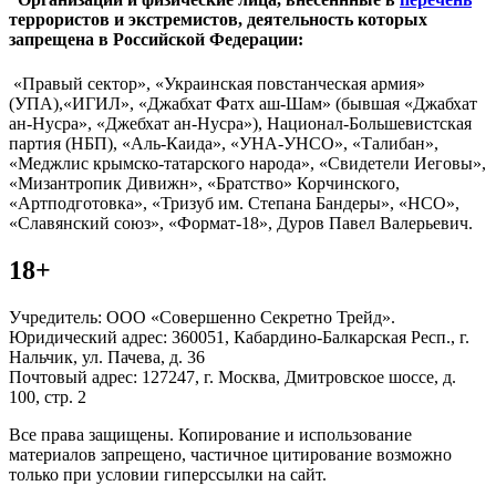
террористов и экстремистов, деятельность которых
запрещена в Российской Федерации:
«Правый сектор», «Украинская повстанческая армия»
(УПА),«ИГИЛ», «Джабхат Фатх аш-Шам» (бывшая «Джабхат
ан-Нусра», «Джебхат ан-Нусра»), Национал-Большевистская
партия (НБП), «Аль-Каида», «УНА-УНСО», «Талибан»,
«Меджлис крымско-татарского народа», «Свидетели Иеговы»,
«Мизантропик Дивижн», «Братство» Корчинского,
«Артподготовка», «Тризуб им. Степана Бандеры», «НСО»,
«Славянский союз», «Формат-18», Дуров Павел Валерьевич.
18+
Учредитель: ООО «Совершенно Секретно Трейд».
Юридический адрес: 360051, Кабардино-Балкарская Респ., г.
Нальчик, ул. Пачева, д. 36
Почтовый адрес: 127247, г. Москва, Дмитровское шоссе, д.
100, стр. 2
Все права защищены. Копирование и использование
материалов запрещено, частичное цитирование возможно
только при условии гиперссылки на сайт.