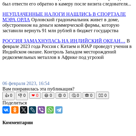
был отвести его обратно в камеру после визита следователя...
НЕУПЛАЧЕННЫЕ НАЛОГИ НАШЛИСЬ В СПОРТЗАЛЕ
МЭРА ОРЛА
Орловский градоначальник живет в доме,
обустроенном на деньги коммерческой фирмы, которую
заставили вернуть 91 млн рублей в бюджет государства
РОССИЯ ЗАМАХНУЛАСЬ НА ИНДИЙСКИЙ ОКЕАН…
В
феврале 2023 года Россия с Китаем и ЮАР проведут учения в
Индийском океане. Контроль Западом месторождений
редкоземельных металлов в Африке под угрозой
06 февраля 2023, 16:54
Вам понравилась эта публикация?
👍
0
👎
0
❤
0
😆
0
😡
0
🤔
0
🙈
0
🧘‍♀️
0
Поделиться
Комментарии