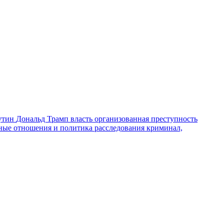
утин
Дональд Трамп
власть
организованная преступность
ные отношения и политика
расследования
криминал,