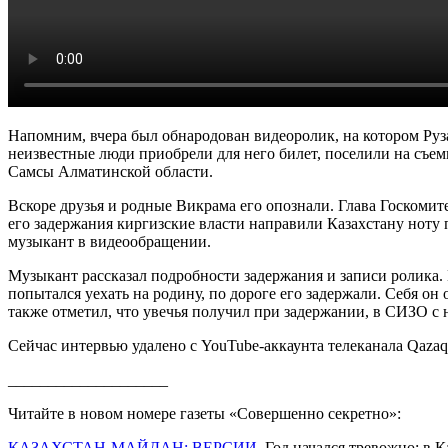
Напомним, вчера был обнародован видеоролик, на котором Руза
неизвестные люди приобрели для него билет, поселили на съемн
Самсы Алматинской области.
Вскоре друзья и родные Викрама его опознали. Глава Госкомит
его задержания киргизские власти направили Казахстану ноту 
музыкант в видеообращении.
Музыкант рассказал подробности задержания и записи ролика. П
попытался уехать на родину, по дороге его задержали. Себя он 
также отметил, что увечья получил при задержании, в СИЗО с
Сейчас интервью удалено с YouTube-аккаунта телеканала Qaza
____________________
Читайте в новом номере газеты «Совершенно секретно»:
КАЗАХСТАН-МАЙДАН: ВЕРСИИ
. Год начался тревожно: в 