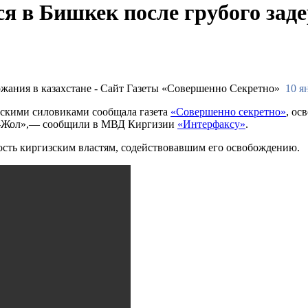
я в Бишкек после грубого зад
10 я
хскими силовиками сообщала газета
«Совершенно секретно»
, ос
Ак-Жол»,— сообщили в МВД Киргизии
«Интерфаксу»
.
ость киргизским властям, содействовавшим его освобождению.