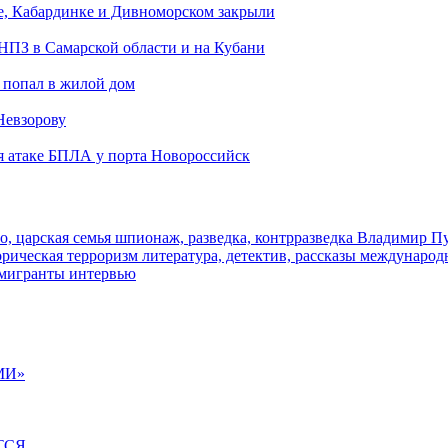
е, Кабардинке и Дивноморском закрыли
 НПЗ в Самарской области и на Кубани
 попал в жилой дом
Невзорову
я атаке БПЛА у порта Новороссийск
о, царская семья
шпионаж, разведка, контрразведка
Владимир П
торическая
терроризм
литература, детектив, рассказы
международ
 мигранты
интервью
МИ»
ТСЯ