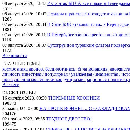
08 августа 2026, 13:47
Из-за атак БПЛА все пляжи в Геленджик
2519
08 августа 2026, 10:00
Пожары и раненые: последствия атак на
1285
07 августа 2026, 20:34
В Ялте БЭК атаковал пляж, в Керчи дрон
1881
07 августа 2026, 20:11
В Петербурге заочно арестовали Лидию 
1116
07 августа 2026, 18:37
Сухогруз под турецким флагом подвергс
1172
Все новости
ГЛАВНЫЕ ТЕМЫ
космос
атака дронов, беспилотников, бпла
монархия, дворянств
личность известная / популярная / уважаемая / знаменитая / ис
преступления
мошенники
коррупция
миграционная политика,
Все теги
ЭКСКЛЮЗИВЫ
16 октября 2023, 08:30
ТЮРЕМНЫЕ ХРОНИКИ
198373
31 мая 2024, 07:00
НА ТРОПЕ ВОЙНЫ … С «ЗАКЛАДЧИКА
204176
02 ноября 2023, 08:35
ТРУДНОЕ ДЕТСТВО!
189475
24 января 2023, 17:01
СБЕРБАНК – ДЕПОЗИТЫ ЗАКРЫВАЮ