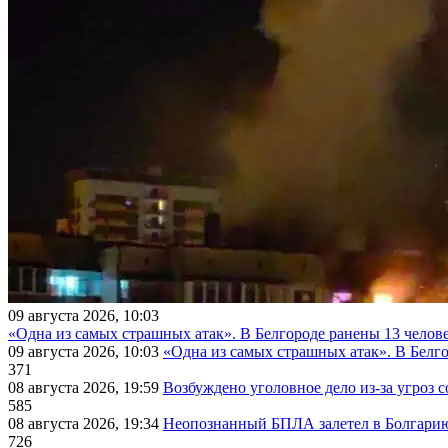
09 августа 2026, 10:03
«Одна из самых страшных атак». В Белгороде ранены 13 челове
09 августа 2026, 10:03
«Одна из самых страшных атак». В Белго
371
08 августа 2026, 19:59
Возбуждено уголовное дело из-за угроз 
585
08 августа 2026, 19:34
Неопознанный БПЛА залетел в Болгарию 
726