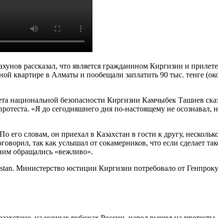
хунов рассказал, что является гражданином Киргизии и прилетел
ой квартире в Алматы и пообещали заплатить 90 тыс. тенге (окол
ета национальной безопасности Киргизии Камчыбек Ташиев сказал
протеста. «Я до сегодняшнего дня по-настоящему не осознавал, 
о его словам, он приехал в Казахстан в гости к другу, нескольк
оговорил, так как услышал от сокамерников, что если сделает та
 ним обращались «вежливо».
qstan. Министерство юстиции Киргизии потребовало от Генпроку
Казахстане, на южных рубежах России, народ вышел на протесты.