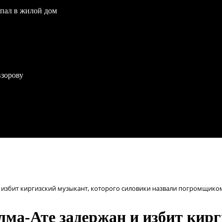
опал в жилой дом
взорову
 избит киргизский музыкант, которого силовики назвали погромщико
ма-Ате задержан и избит кирг