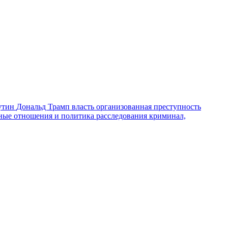
утин
Дональд Трамп
власть
организованная преступность
ные отношения и политика
расследования
криминал,