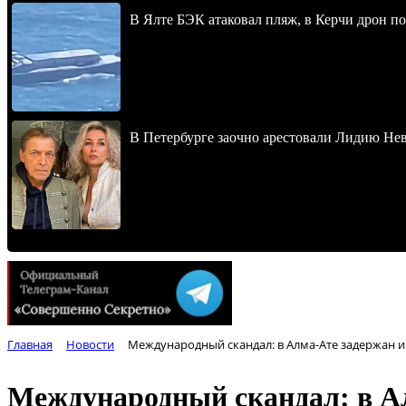
В Ялте БЭК атаковал пляж, в Керчи дрон п
В Петербурге заочно арестовали Лидию Не
Главная
Новости
Международный скандал: в Алма-Ате задержан и
Международный скандал: в Ал