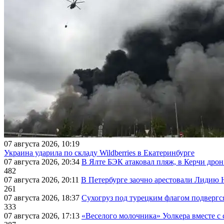
07 августа 2026, 10:19
Украина ударила по складу Wildberries в Екатеринбурге
07 августа 2026, 20:34
В Ялте БЭК атаковал пляж, в Керчи дрон
482
07 августа 2026, 20:11
В Петербурге заочно арестовали Лидию 
261
07 августа 2026, 18:37
Сухогруз под турецким флагом подвергс
333
07 августа 2026, 17:13
«Веселого молочника» Уолкера вместе с 