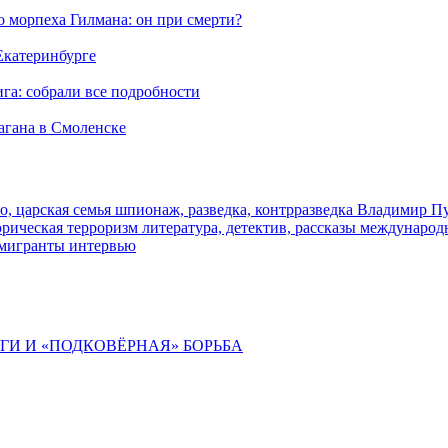
морпеха Гилмана: он при смерти?
 Екатеринбурге
га: собрали все подробности
агана в Смоленске
о, царская семья
шпионаж, разведка, контрразведка
Владимир П
торическая
терроризм
литература, детектив, рассказы
международ
 мигранты
интервью
ИГИ И «ПОДКОВЁРНАЯ» БОРЬБА