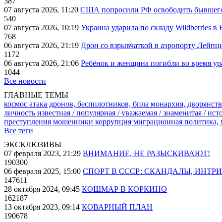
387
07 августа 2026, 11:20
США попросили РФ освободить бывшего 
540
07 августа 2026, 10:19
Украина ударила по складу Wildberries в
768
06 августа 2026, 21:19
Дрон со взрывчаткой в аэропорту Лейпци
1172
06 августа 2026, 21:06
Ребёнок и женщина погибли во время ур
1044
Все новости
ГЛАВНЫЕ ТЕМЫ
космос
атака дронов, беспилотников, бпла
монархия, дворянств
личность известная / популярная / уважаемая / знаменитая / ис
преступления
мошенники
коррупция
миграционная политика,
Все теги
ЭКСКЛЮЗИВЫ
07 февраля 2023, 21:29
ВНИМАНИЕ, НЕ РАЗЫСКИВАЮТ!
190300
06 февраля 2025, 15:00
СПОРТ В СССР: СКАНДАЛЫ, ИНТР
147611
28 октября 2024, 09:45
КОШМАР В КОРКИНО
162187
13 октября 2023, 09:14
КОВАРНЫЙ ПЛАН
190678