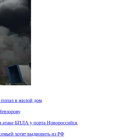
 попал в жилой дом
Невзорову
я атаке БПЛА у порта Новороссийск
семьей хотят выдворить из РФ