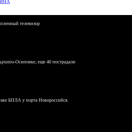
ЩИНА
упленный телевизор
Архипо-Осиповке, еще 40 пострадали
атаке БПЛА у порта Новороссийск