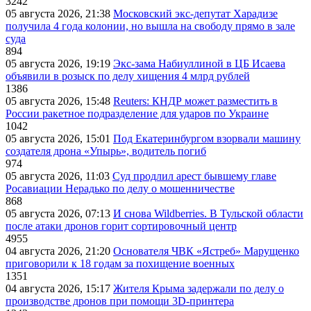
3242
05 августа 2026, 21:38
Московский экс-депутат Харадизе
получила 4 года колонии, но вышла на свободу прямо в зале
суда
894
05 августа 2026, 19:19
Экс-зама Набиуллиной в ЦБ Исаева
объявили в розыск по делу хищения 4 млрд рублей
1386
05 августа 2026, 15:48
Reuters: КНДР может разместить в
России ракетное подразделение для ударов по Украине
1042
05 августа 2026, 15:01
Под Екатеринбургом взорвали машину
создателя дрона «Упырь», водитель погиб
974
05 августа 2026, 11:03
Суд продлил арест бывшему главе
Росавиации Нерадько по делу о мошенничестве
868
05 августа 2026, 07:13
И снова Wildberries. В Тульской области
после атаки дронов горит сортировочный центр
4955
04 августа 2026, 21:20
Основателя ЧВК «Ястреб» Марущенко
приговорили к 18 годам за похищение военных
1351
04 августа 2026, 15:17
Жителя Крыма задержали по делу о
производстве дронов при помощи 3D‑принтера