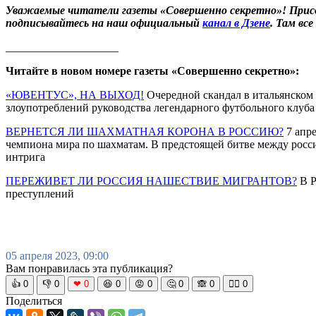
Уважаемые читатели газеты «Совершенно секретно»! Прис
подписывайтесь на наш официальный
канал в Дзене
. Там вс
____________________
Читайте в новом номере газеты «Совершенно секретно»:
«ЮВЕНТУС», НА ВЫХОД!
Очередной скандал в итальянском
злоупотреблений руководства легендарного футбольного клуба
ВЕРНЕТСЯ ЛИ ШАХМАТНАЯ КОРОНА В РОССИЮ?
7 апре
чемпиона мира по шахматам. В предстоящей битве между росс
интрига
ПЕРЕЖИВЕТ ЛИ РОССИЯ НАШЕСТВИЕ МИГРАНТОВ?
В Р
преступлений
05 апреля 2023, 09:00
Вам понравилась эта публикация?
👍
0
👎
0
❤
0
😆
0
😡
0
🤔
0
🙈
0
🧘‍♀️
0
Поделиться