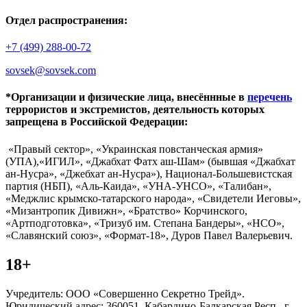
Отдел распространения:
+7 (499) 288-00-72
sovsek@sovsek.com
*Организации и физические лица, внесённные в
перечень
террористов и экстремистов, деятельность которых
запрещена в Российской Федерации:
«Правый сектор», «Украинская повстанческая армия»
(УПА),«ИГИЛ», «Джабхат Фатх аш-Шам» (бывшая «Джабхат
ан-Нусра», «Джебхат ан-Нусра»), Национал-Большевистская
партия (НБП), «Аль-Каида», «УНА-УНСО», «Талибан»,
«Меджлис крымско-татарского народа», «Свидетели Иеговы»,
«Мизантропик Дивижн», «Братство» Корчинского,
«Артподготовка», «Тризуб им. Степана Бандеры», «НСО»,
«Славянский союз», «Формат-18», Дуров Павел Валерьевич.
18+
Учредитель: ООО «Совершенно Секретно Трейд».
Юридический адрес: 360051, Кабардино-Балкарская Респ., г.