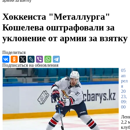
армии за взятку
Хоккеиста "Металлурга"
Кошелева оштрафовали за
уклонение от армии за взятку
Поделиться
Подписаться на обновления
05
ап
рел
я
20
23,
09:
00
Лен
2,2 
клуб