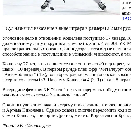
лиг
делу
арми
ТА
"[Суд назначил наказание в виде штрафа в размере] 2,2 млн руб
Уголовное дело в отношении Кошелева поступило 17 января. Хо
должностному лицу в крупном размере (ч. 3 и ч. 4 ст. 291 УК 
правоохранительных органах, он подозревается в даче взятки 
способствование в поступлении в уфимский университет, а такж
Кошелеву 27 лет, в нынешнем сезоне он провел 49 игр в регул
шайб + 10 передач). В первом раунде плей-офф "Металлург" об
"Автомобилист" (4-3), во втором раунде магнитогорская коман
в серии со счетом 0-3. На счету Кошелева 4 (3+1) очка в 8 игра
В середине февраля ХК "Сочи" не смог одержать победу в гос
закончился со счетом 4:2 в пользу "лисов".
Сочинцы уверенно начали встречу и к середине второго период
и Артема Николаева. Однако хозяева смогли переломить ход в
Семен Кошелев, Григорий Дронов, Никита Коростелев и Брен
Фото: ХК «Металлург»