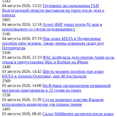
1243
04 августа 2026, 13:52
Грузовики экс-начальника ГАИ
Волгоградской области выставили на торги после дела о
взятках
1865
04 августа 2026, 12:18
Агент ФБР украл почти $1 млн в
криптовалюте со счетов подозреваемого
1146
04 августа 2026, 07:19
При атаке БПЛА в Подмосковье
погибли пять человек, также дроны атаковали склад под
Петербургом
3100
03 августа 2026, 21:33
ФАС возбудила дело против Apple из-за
отказа в предустановке Max и RuStore на iPhone
1448
03 августа 2026, 14:42
Шесть человек погибли при атаке
БПЛА в Архипо-Осиповке, еще 40 пострадали
2569
03 августа 2026, 14:00
На Кубани организаторов незаконной
миграции приговорили к 22 годам на троих
1530
03 августа 2026, 11:39
Суд не разрешил властям Израиля
использовать крокодилов для охраны тюрем
1495
03 августа 2026, 08:45
Склад Wildberries загорелся после атаки