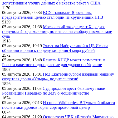
допустившим утечку данных о нехватке ракет у США
1170
06 августа 2026, 09:34
ВСУ атаковали Ярославль:
предварительной целью стал один из крупнейших НПЗ
5139
05 августа 2026, 21:38
Московский экс-депутат Харадизе
получила 4 года колонии, но вышла на свободу прямо в зале
суда
1918
05 августа 2026, 19:19
Экс-зама Набиуллиной в ЦБ Исаева
объявили в розыск по делу хищения 4 млрд рублей
2572
05 августа 2026, 15:48
Reuters: КНДР может разместить в
России ракетное подразделение для ударов по Украине
1967
05 августа 2026, 15:01
Под Екатеринбургом взорвали машину
создателя дрона «Упырь», водитель погиб
1826
05 августа 2026, 11:03
Суд продлил арест бывшему главе
Росавиации Нерадько по делу о мошенничестве
1674
05 августа 2026, 07:13
И снова Wildberries. В Тульской области
после атаки дронов горит сортировочный центр
6074
04 августа 2026, 21:20
Основателя ЧВК «Ястреб» Марущенко