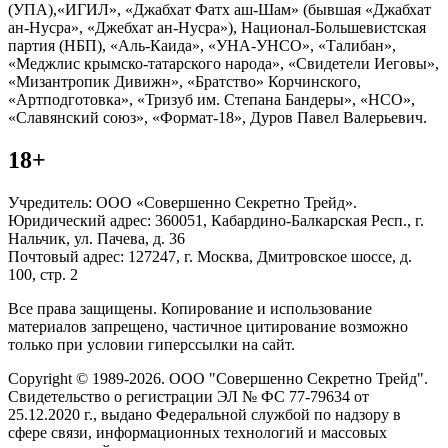
(УПА),«ИГИЛ», «Джабхат Фатх аш-Шам» (бывшая «Джабхат
ан-Нусра», «Джебхат ан-Нусра»), Национал-Большевистская
партия (НБП), «Аль-Каида», «УНА-УНСО», «Талибан»,
«Меджлис крымско-татарского народа», «Свидетели Иеговы»,
«Мизантропик Дивижн», «Братство» Корчинского,
«Артподготовка», «Тризуб им. Степана Бандеры», «НСО»,
«Славянский союз», «Формат-18», Дуров Павел Валерьевич.
18+
Учредитель: ООО «Совершенно Секретно Трейд».
Юридический адрес: 360051, Кабардино-Балкарская Респ., г.
Нальчик, ул. Пачева, д. 36
Почтовый адрес: 127247, г. Москва, Дмитровское шоссе, д.
100, стр. 2
Все права защищены. Копирование и использование
материалов запрещено, частичное цитирование возможно
только при условии гиперссылки на сайт.
Copyright © 1989-2026. ООО "Совершенно Секретно Трейд".
Свидетельство о регистрации ЭЛ № ФС 77-79634 от
25.12.2020 г., выдано Федеральной службой по надзору в
сфере связи, информационных технологий и массовых