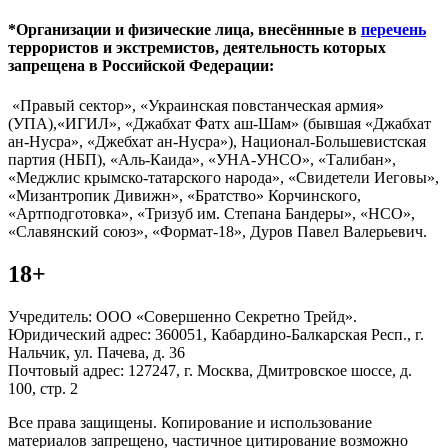
*Организации и физические лица, внесённные в
перечень
террористов и экстремистов, деятельность которых
запрещена в Российской Федерации:
«Правый сектор», «Украинская повстанческая армия»
(УПА),«ИГИЛ», «Джабхат Фатх аш-Шам» (бывшая «Джабхат
ан-Нусра», «Джебхат ан-Нусра»), Национал-Большевистская
партия (НБП), «Аль-Каида», «УНА-УНСО», «Талибан»,
«Меджлис крымско-татарского народа», «Свидетели Иеговы»,
«Мизантропик Дивижн», «Братство» Корчинского,
«Артподготовка», «Тризуб им. Степана Бандеры», «НСО»,
«Славянский союз», «Формат-18», Дуров Павел Валерьевич.
18+
Учредитель: ООО «Совершенно Секретно Трейд».
Юридический адрес: 360051, Кабардино-Балкарская Респ., г.
Нальчик, ул. Пачева, д. 36
Почтовый адрес: 127247, г. Москва, Дмитровское шоссе, д.
100, стр. 2
Все права защищены. Копирование и использование
материалов запрещено, частичное цитирование возможно