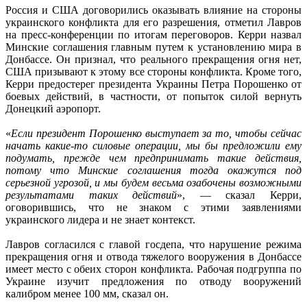
Россия и США договорились оказывать влияние на стороны
украинского конфликта для его разрешения, отметил Лавров
на пресс-конференции по итогам переговоров. Керри назвал
Минские соглашения главным путем к установлению мира в
Донбассе. Он признал, что реального прекращения огня нет,
США призывают к этому все стороны конфликта. Кроме того,
Керри предостерег президента Украины Петра Порошенко от
боевых действий, в частности, от попыток силой вернуть
Донецкий аэропорт.
«
Если президент Порошенко выступает за то, чтобы сейчас
начать какие-то силовые операции, мы бы предложили ему
подумать, прежде чем предпринимать такие действия,
потому что Минские соглашения тогда окажутся под
серьезной угрозой, и мы будем весьма озабочены возможными
результатами таких действий
», — сказал Керри,
оговорившись, что не знаком с этими заявлениями
украинского лидера и не знает контекст.
Лавров согласился с главой госдепа, что нарушение режима
прекращения огня и отвода тяжелого вооружения в Донбассе
имеет место с обеих сторон конфликта. Рабочая подгруппа по
Украине изучит предложения по отводу вооружений
калибром менее 100 мм, сказал он.