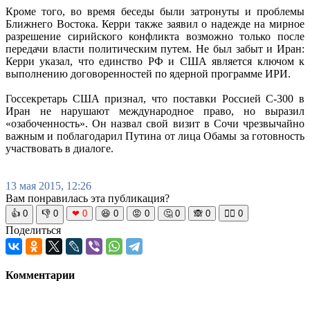
Кроме того, во время беседы были затронуты и проблемы
Ближнего Востока. Керри также заявил о надежде на мирное
разрешение сирийского конфликта возможно только после
передачи власти политическим путем. Не был забыт и Иран:
Керри указал, что единство РФ и США является ключом к
выполнению договоренностей по ядерной программе ИРИ.
Госсекретарь США признал, что поставки Россией С-300 в
Иран не нарушают международное право, но выразил
«озабоченность». Он назвал свой визит в Сочи чрезвычайно
важным и поблагодарил Путина от лица Обамы за готовность
участвовать в диалоге.
13 мая 2015, 12:26
Вам понравилась эта публикация?
👍
0
👎
0
❤
0
😆
0
😡
0
🤔
0
🙈
0
🧘‍♀️
0
Поделиться
Комментарии