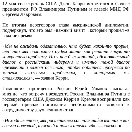
12 мая госсекретарь США Джон Керри встретился в Сочи с
президентом РФ Владимиром Путиным и главой МИД РФ
Сергеем Лавровым.
По итогам переговоров глава американской дипломатии
подчеркнул, что это был «важный визит», который прошел «в
важное время».
«
Мы не ожидали обязательно, что будет какой-то прорыв,
или что мы полностью будем знать как решить какую-то
конкретную проблему. Но у нас был хороший, обстоятельный
диалог с российскими лидерами и именно такой диалог
чрезвычайно важен для того, чтобы добиться прогресса по
многим сложным проблемам, с которыми мы
сталкиваемся
», — заявил Керри.
Помощник президента России Юрий Ушаков высказал
мнение, что встречу президента России Владимира Путина с
госсекретарем США Джоном Керри в Кремле восприняли как
первый признак понимания необходимости возврата к
сотрудничеству двух великих стран.
«
Исходя из этого, мы расцениваем состоявшийся контакт как
весьма полезный, нужный и положительный
», — сказал он.