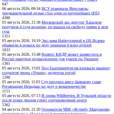
647
06 августа 2026, 09:34
ВСУ атаковали Ярославль:
предварительной целью стал один из крупнейших НПЗ
4380
05 августа 2026, 21:38
Московский экс-депутат Харадизе
получила 4 года колонии, но вышла на свободу прямо в зале
суда
1351
05 августа 2026, 19:19
Экс-зама Набиуллиной в ЦБ Исаева
объявили в розыск по делу хищения 4 млрд рублей
1833
05 августа 2026, 15:48
Reuters: КНДР может разместить в
России ракетное подразделение для ударов по Украине
1391
05 августа 2026, 15:01
Под Екатеринбургом взорвали машину
создателя дрона «Упырь», водитель погиб
1290
05 августа 2026, 11:03
Суд продлил арест бывшему главе
Росавиации Нерадько по делу о мошенничестве
1153
05 августа 2026, 07:13
И снова Wildberries. В Тульской области
после атаки дронов горит сортировочный центр
5362
04 августа 2026, 21:20
Основателя ЧВК «Ястреб» Марущенко
приговорили к 18 годам за похищение военных