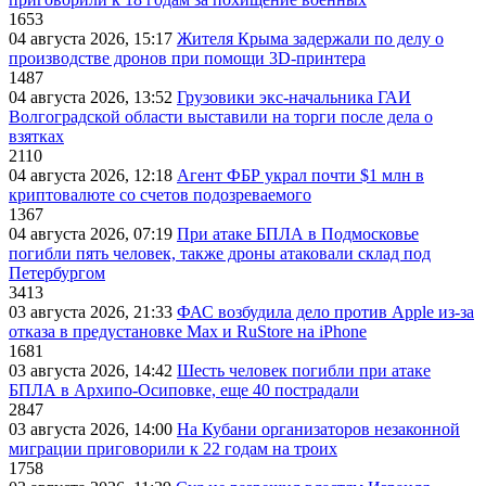
1653
04 августа 2026, 15:17
Жителя Крыма задержали по делу о
производстве дронов при помощи 3D‑принтера
1487
04 августа 2026, 13:52
Грузовики экс-начальника ГАИ
Волгоградской области выставили на торги после дела о
взятках
2110
04 августа 2026, 12:18
Агент ФБР украл почти $1 млн в
криптовалюте со счетов подозреваемого
1367
04 августа 2026, 07:19
При атаке БПЛА в Подмосковье
погибли пять человек, также дроны атаковали склад под
Петербургом
3413
03 августа 2026, 21:33
ФАС возбудила дело против Apple из-за
отказа в предустановке Max и RuStore на iPhone
1681
03 августа 2026, 14:42
Шесть человек погибли при атаке
БПЛА в Архипо-Осиповке, еще 40 пострадали
2847
03 августа 2026, 14:00
На Кубани организаторов незаконной
миграции приговорили к 22 годам на троих
1758