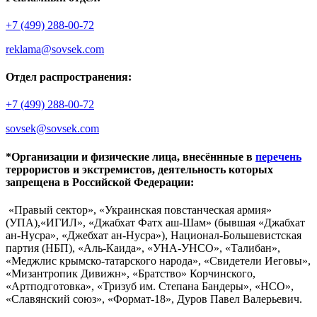
+7 (499) 288-00-72
reklama@sovsek.com
Отдел распространения:
+7 (499) 288-00-72
sovsek@sovsek.com
*Организации и физические лица, внесённные в
перечень
террористов и экстремистов, деятельность которых
запрещена в Российской Федерации:
«Правый сектор», «Украинская повстанческая армия»
(УПА),«ИГИЛ», «Джабхат Фатх аш-Шам» (бывшая «Джабхат
ан-Нусра», «Джебхат ан-Нусра»), Национал-Большевистская
партия (НБП), «Аль-Каида», «УНА-УНСО», «Талибан»,
«Меджлис крымско-татарского народа», «Свидетели Иеговы»,
«Мизантропик Дивижн», «Братство» Корчинского,
«Артподготовка», «Тризуб им. Степана Бандеры», «НСО»,
«Славянский союз», «Формат-18», Дуров Павел Валерьевич.