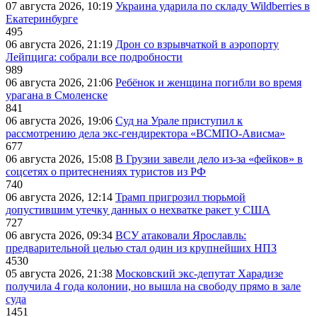
07 августа 2026, 10:19
Украина ударила по складу Wildberries в
Екатеринбурге
495
06 августа 2026, 21:19
Дрон со взрывчаткой в аэропорту
Лейпцига: собрали все подробности
989
06 августа 2026, 21:06
Ребёнок и женщина погибли во время
урагана в Смоленске
841
06 августа 2026, 19:06
Суд на Урале приступил к
рассмотрению дела экс-гендиректора «ВСМПО-Ависма»
677
06 августа 2026, 15:08
В Грузии завели дело из-за «фейков» в
соцсетях о притеснениях туристов из РФ
740
06 августа 2026, 12:14
Трамп пригрозил тюрьмой
допустившим утечку данных о нехватке ракет у США
727
06 августа 2026, 09:34
ВСУ атаковали Ярославль:
предварительной целью стал один из крупнейших НПЗ
4530
05 августа 2026, 21:38
Московский экс-депутат Харадизе
получила 4 года колонии, но вышла на свободу прямо в зале
суда
1451