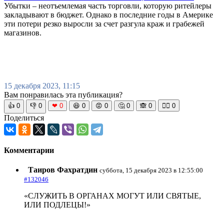
Убытки – неотъемлемая часть торговли, которую ритейлеры
закладывают в бюджет. Однако в последние годы в Америке
эти потери резко выросли за счет разгула краж и грабежей
магазинов.
15 декабря 2023, 11:15
Вам понравилась эта публикация?
👍
0
👎
0
❤
0
😆
0
😡
0
🤔
0
🙈
0
🧘‍♀️
0
Поделиться
Комментарии
Таиров Фахратдин
суббота, 15 декабря 2023 в 12:55:00
#132046
«СЛУЖИТЬ В ОРГАНАХ МОГУТ ИЛИ СВЯТЫЕ,
ИЛИ ПОДЛЕЦЫ!»