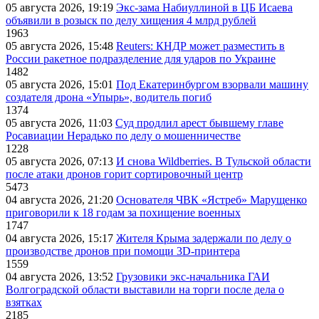
05 августа 2026, 19:19
Экс-зама Набиуллиной в ЦБ Исаева
объявили в розыск по делу хищения 4 млрд рублей
1963
05 августа 2026, 15:48
Reuters: КНДР может разместить в
России ракетное подразделение для ударов по Украине
1482
05 августа 2026, 15:01
Под Екатеринбургом взорвали машину
создателя дрона «Упырь», водитель погиб
1374
05 августа 2026, 11:03
Суд продлил арест бывшему главе
Росавиации Нерадько по делу о мошенничестве
1228
05 августа 2026, 07:13
И снова Wildberries. В Тульской области
после атаки дронов горит сортировочный центр
5473
04 августа 2026, 21:20
Основателя ЧВК «Ястреб» Марущенко
приговорили к 18 годам за похищение военных
1747
04 августа 2026, 15:17
Жителя Крыма задержали по делу о
производстве дронов при помощи 3D‑принтера
1559
04 августа 2026, 13:52
Грузовики экс-начальника ГАИ
Волгоградской области выставили на торги после дела о
взятках
2185