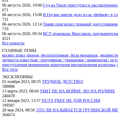
831
06 августа 2026, 19:06
Суд на Урале приступил к рассмотрени
671
06 августа 2026, 15:08
В Грузии завели дело из-за «фейков» в с
731
06 августа 2026, 12:14
Трамп пригрозил тюрьмой допустившим 
719
06 августа 2026, 09:34
ВСУ атаковали Ярославль: предварител
4521
Все новости
ГЛАВНЫЕ ТЕМЫ
космос
атака дронов, беспилотников, бпла
монархия, дворянств
личность известная / популярная / уважаемая / знаменитая / ис
преступления
мошенники
коррупция
миграционная политика,
Все теги
ЭКСКЛЮЗИВЫ
02 ноября 2023, 08:35
ТРУДНОЕ ДЕТСТВО!
188886
13 марта 2023, 08:04
УБИТ НЕ НА ВОЙНЕ, НО НА РОДИНЕ
240478
12 января 2023, 13:37
DUTY FREE НЕ ДЛЯ РОССИИ
199587
28 мая 2024, 08:50
ЭТО ЛИ НАЗЫВАЕТСЯ ГРУЗИНСКОЙ М
304674