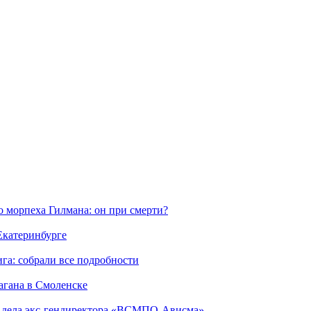
морпеха Гилмана: он при смерти?
 Екатеринбурге
га: собрали все подробности
агана в Смоленске
ю дела экс-гендиректора «ВСМПО-Ависма»