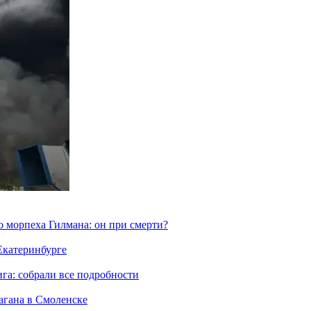
морпеха Гилмана: он при смерти?
 Екатеринбурге
га: собрали все подробности
агана в Смоленске