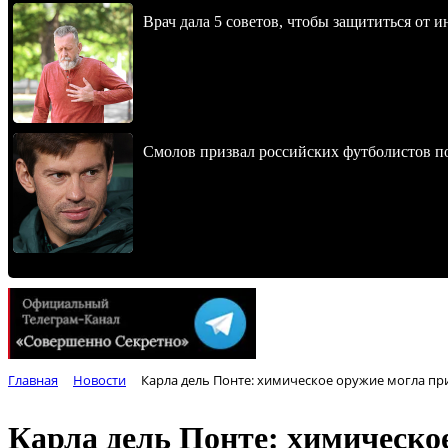
Врач дала 5 советов, чтобы защититься от и
Смолов призвал российских футболистов п
Главная
Новости
Карла дель Понте: химическое оружие могла п
Карла дель Понте: химическо