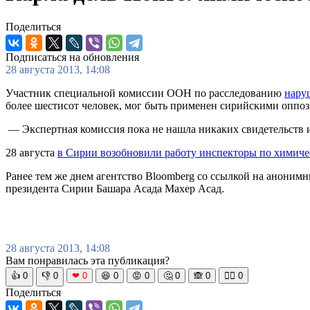
Поделиться
Подписаться на обновления
28 августа 2013, 14:08
Участник специальной комиссии ООН по расследованию
нару
более шестисот человек, мог быть применен сирийскими оппо
— Экспертная комиссия пока не нашла никаких свидетельств 
28 августа
в Сирии возобновили работу инспекторы по химич
Ранее тем же днем агентство Bloomberg со ссылкой на аноним
президента Сирии Башара Асада Махер Асад.
28 августа 2013, 14:08
Вам понравилась эта публикация?
👍
0
👎
0
❤
0
😆
0
😡
0
🤔
0
🙈
0
🧘‍♀️
0
Поделиться