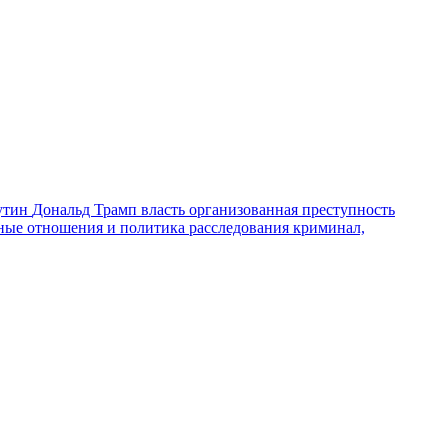
утин
Дональд Трамп
власть
организованная преступность
ные отношения и политика
расследования
криминал,