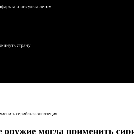
нфаркта и инсульта летом
окинуть страну
рименить сирийская оппозиция
е оружие могла применить сир