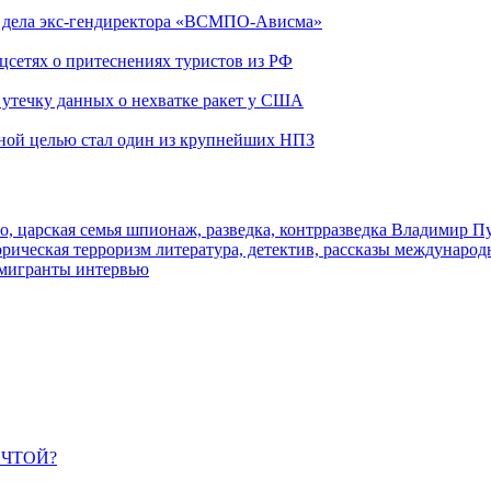
ю дела экс-гендиректора «ВСМПО-Ависма»
оцсетях о притеснениях туристов из РФ
утечку данных о нехватке ракет у США
ьной целью стал один из крупнейших НПЗ
о, царская семья
шпионаж, разведка, контрразведка
Владимир П
торическая
терроризм
литература, детектив, рассказы
международ
 мигранты
интервью
ЕЧТОЙ?