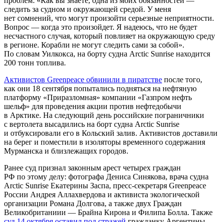
проблем: «Как вы знаете, одна из моих обязанностей —
следить за судном и окружающей средой. У меня
нет сомнений, что могут произойти серьезные неприятности.
Вопрос — когда это произойдет. Я надеюсь, что не будет
несчастного случая, который повлияет на окружающую среду
в регионе. Корабли не могут следить сами за собой».
По словам Уилкокса, на борту судна Arctic Sunrise находится
200 тонн топлива.
Активистов Greenpeace обвинили в пиратстве
после того,
как они 18 сентября попытались подняться на нефтяную
платформу «Приразломная» компании «Газпром нефть
шельф» для проведения акции против нефтедобычи
в Арктике. На следующий день российские пограничники
с вертолета высадились на борт судна Arctic Sunrise
и отбуксировали его в Кольский залив. Активистов доставили
на берег и поместили в изоляторы временного содержания
Мурманска и близлежащих городов.
Ранее суд признал законным арест четырех граждан
РФ по этому делу: фотографа Дениса Синякова, врача судна
Arctic Sunrise Екатерины Заспа, пресс-секретаря Greenpeace
России Андрея Аллахвердова и активиста экологической
организации Романа Долгова, а также двух Граждан
Великобританиии — Брайна Кирона и Филипа Болла. Также
суд 14 октября оставил под стражей
гражданку Аргентины