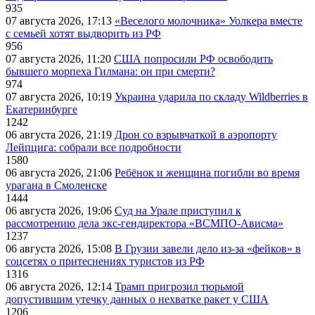
935
07 августа 2026, 17:13
«Веселого молочника» Уолкера вместе
с семьей хотят выдворить из РФ
956
07 августа 2026, 11:20
США попросили РФ освободить
бывшего морпеха Гилмана: он при смерти?
974
07 августа 2026, 10:19
Украина ударила по складу Wildberries в
Екатеринбурге
1242
06 августа 2026, 21:19
Дрон со взрывчаткой в аэропорту
Лейпцига: собрали все подробности
1580
06 августа 2026, 21:06
Ребёнок и женщина погибли во время
урагана в Смоленске
1444
06 августа 2026, 19:06
Суд на Урале приступил к
рассмотрению дела экс-гендиректора «ВСМПО-Ависма»
1237
06 августа 2026, 15:08
В Грузии завели дело из-за «фейков» в
соцсетях о притеснениях туристов из РФ
1316
06 августа 2026, 12:14
Трамп пригрозил тюрьмой
допустившим утечку данных о нехватке ракет у США
1206