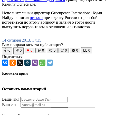
Камилу Эспесиале.
Исполнительный директор Greenpeace International Куми
Найду написал
письмо
президенту России с просьбой
встретиться по этому вопросу и заявил о готовности
выступить поручителем в отношении активистов.
14 октября 2013, 17:35
Вам понравилась эта публикация?
👍
0
👎
0
❤
0
😆
0
😡
0
🤔
0
🙈
0
🧘‍♀️
0
Поделиться
Комментарии
Оставить комментарий
Ваше имя
Ваш email