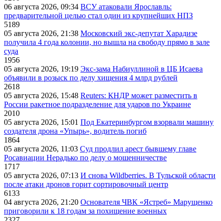
06 августа 2026, 09:34
ВСУ атаковали Ярославль:
предварительной целью стал один из крупнейших НПЗ
5189
05 августа 2026, 21:38
Московский экс-депутат Харадизе
получила 4 года колонии, но вышла на свободу прямо в зале
суда
1956
05 августа 2026, 19:19
Экс-зама Набиуллиной в ЦБ Исаева
объявили в розыск по делу хищения 4 млрд рублей
2618
05 августа 2026, 15:48
Reuters: КНДР может разместить в
России ракетное подразделение для ударов по Украине
2010
05 августа 2026, 15:01
Под Екатеринбургом взорвали машину
создателя дрона «Упырь», водитель погиб
1864
05 августа 2026, 11:03
Суд продлил арест бывшему главе
Росавиации Нерадько по делу о мошенничестве
1717
05 августа 2026, 07:13
И снова Wildberries. В Тульской области
после атаки дронов горит сортировочный центр
6133
04 августа 2026, 21:20
Основателя ЧВК «Ястреб» Марущенко
приговорили к 18 годам за похищение военных
2327