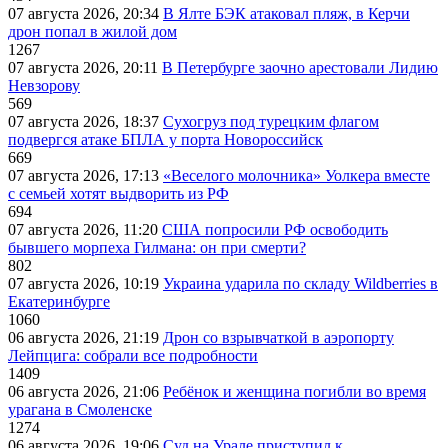
07 августа 2026, 20:34
В Ялте БЭК атаковал пляж, в Керчи
дрон попал в жилой дом
1267
07 августа 2026, 20:11
В Петербурге заочно арестовали Лидию
Невзорову
569
07 августа 2026, 18:37
Сухогруз под турецким флагом
подвергся атаке БПЛА у порта Новороссийск
669
07 августа 2026, 17:13
«Веселого молочника» Уолкера вместе
с семьей хотят выдворить из РФ
694
07 августа 2026, 11:20
США попросили РФ освободить
бывшего морпеха Гилмана: он при смерти?
802
07 августа 2026, 10:19
Украина ударила по складу Wildberries в
Екатеринбурге
1060
06 августа 2026, 21:19
Дрон со взрывчаткой в аэропорту
Лейпцига: собрали все подробности
1409
06 августа 2026, 21:06
Ребёнок и женщина погибли во время
урагана в Смоленске
1274
06 августа 2026, 19:06
Суд на Урале приступил к