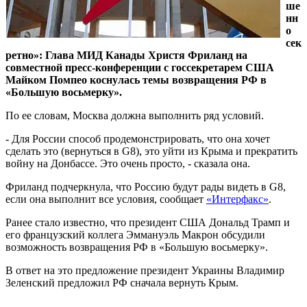
ше
нн
о
сек
ретно»: Глава МИД Канады Христя Фриланд на
совместной пресс-конференции с госсекретарем США
Майком Помпео коснулась темы возвращения РФ в
«Большую восьмерку».
По ее словам, Москва должна выполнить ряд условий.
- Для России способ продемонстрировать, что она хочет
сделать это (вернуться в G8), это уйти из Крыма и прекратить
войну на Донбассе. Это очень просто, - сказала она.
Фриланд подчеркнула, что Россию будут рады видеть в G8,
если она выполнит все условия, сообщает
«Интерфакс»
.
Ранее стало известно, что президент США Дональд Трамп и
его французский коллега Эммануэль Макрон обсудили
возможность возвращения РФ в «Большую восьмерку».
В ответ на это предложение президент Украины Владимир
Зеленский предложил РФ сначала вернуть Крым.