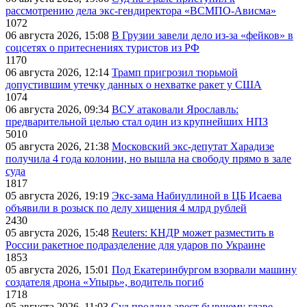
рассмотрению дела экс-гендиректора «ВСМПО-Ависма»
1072
06 августа 2026, 15:08
В Грузии завели дело из-за «фейков» в
соцсетях о притеснениях туристов из РФ
1170
06 августа 2026, 12:14
Трамп пригрозил тюрьмой
допустившим утечку данных о нехватке ракет у США
1074
06 августа 2026, 09:34
ВСУ атаковали Ярославль:
предварительной целью стал один из крупнейших НПЗ
5010
05 августа 2026, 21:38
Московский экс-депутат Харадизе
получила 4 года колонии, но вышла на свободу прямо в зале
суда
1817
05 августа 2026, 19:19
Экс-зама Набиуллиной в ЦБ Исаева
объявили в розыск по делу хищения 4 млрд рублей
2430
05 августа 2026, 15:48
Reuters: КНДР может разместить в
России ракетное подразделение для ударов по Украине
1853
05 августа 2026, 15:01
Под Екатеринбургом взорвали машину
создателя дрона «Упырь», водитель погиб
1718
05 августа 2026, 11:03
Суд продлил арест бывшему главе