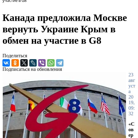
участие в G8
Канада предложила Москве
вернуть Украине Крым в
обмен на участие в G8
Поделиться
Подписаться на обновления
23
авг
уст
а
20
19,
09:
32
«С
ов
ер