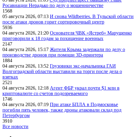
Росавиации Нерадько по делу о мошенничестве
1568
05 августа 2026, 07:13
И снова Wildberries. В Тульской области
после атаки дронов горит сортировочный центр
5936
04 августа 2026, 21:20
Основателя ЧВК «Ястреб» Марущенко
приговорили к 18 годам за похищение военных
2147
04 августа 2026, 15:17
Жителя Крыма задержали по делу о
производстве дронов при помощи 3D‑принтера
1884
04 августа 2026, 13:52
Грузовики экс-начальника ГАИ
Волгоградской области выставили на торги после дела о
взятках
2521
04 августа 2026, 12:18
Агент ФБР украл почти $1 млн в
криптовалюте со счетов подозреваемого
1746
04 августа 2026, 07:19
При атаке БПЛА в Подмосковье
погибли пять человек, также дроны атаковали склад под
Петербургом
3910
Все новости