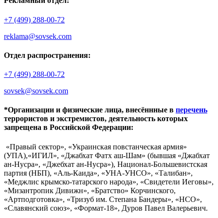
Рекламный отдел:
+7 (499) 288-00-72
reklama@sovsek.com
Отдел распространения:
+7 (499) 288-00-72
sovsek@sovsek.com
*Организации и физические лица, внесённные в
перечень
террористов и экстремистов, деятельность которых
запрещена в Российской Федерации:
«Правый сектор», «Украинская повстанческая армия»
(УПА),«ИГИЛ», «Джабхат Фатх аш-Шам» (бывшая «Джабхат
ан-Нусра», «Джебхат ан-Нусра»), Национал-Большевистская
партия (НБП), «Аль-Каида», «УНА-УНСО», «Талибан»,
«Меджлис крымско-татарского народа», «Свидетели Иеговы»,
«Мизантропик Дивижн», «Братство» Корчинского,
«Артподготовка», «Тризуб им. Степана Бандеры», «НСО»,
«Славянский союз», «Формат-18», Дуров Павел Валерьевич.