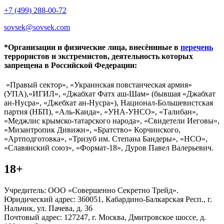
+7 (499) 288-00-72
sovsek@sovsek.com
*Организации и физические лица, внесённные в
перечень
террористов и экстремистов, деятельность которых
запрещена в Российской Федерации:
«Правый сектор», «Украинская повстанческая армия»
(УПА),«ИГИЛ», «Джабхат Фатх аш-Шам» (бывшая «Джабхат
ан-Нусра», «Джебхат ан-Нусра»), Национал-Большевистская
партия (НБП), «Аль-Каида», «УНА-УНСО», «Талибан»,
«Меджлис крымско-татарского народа», «Свидетели Иеговы»,
«Мизантропик Дивижн», «Братство» Корчинского,
«Артподготовка», «Тризуб им. Степана Бандеры», «НСО»,
«Славянский союз», «Формат-18», Дуров Павел Валерьевич.
18+
Учредитель: ООО «Совершенно Секретно Трейд».
Юридический адрес: 360051, Кабардино-Балкарская Респ., г.
Нальчик, ул. Пачева, д. 36
Почтовый адрес: 127247, г. Москва, Дмитровское шоссе, д.