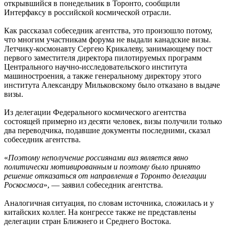
открывшийся в понедельник в Торонто, сообщили
Интерфаксу в российской космической отрасли.
Как рассказал собеседник агентства, это произошло потому,
что многим участникам форума не выдали канадские визы.
Летчику-космонавту Сергею Крикалеву, занимающему пост
первого заместителя директора пилотируемых программ
Центрального научно-исследовательского института
машиностроения, а также генеральному директору этого
института Александру Мильковскому было отказано в выдаче
визы.
Из делегации Федерального космического агентства
состоящей примерно из десяти человек, визы получили только
два переводчика, подавшие документы последними, сказал
собеседник агентства.
«
Поэтому неполучение россиянами виз является явно
политически мотивированным и поэтому было принято
решение отказаться от направления в Торонто делегации
Роскосмоса
», — заявил собеседник агентства.
Аналогичная ситуация, по словам источника, сложилась и у
китайских коллег. На конгрессе также не представлены
делегации стран Ближнего и Среднего Востока.