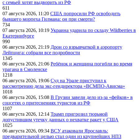
с семьей хотят выдворить из РФ
611
07 августа 2026, 11:20
США попросили РФ освободить
бывшего морпеха Гилмана: он при смерти?
734
07 августа 2026, 10:19
Украина ударила по складу Wildberries в
Екатеринбурге
990
06 августа 2026, 21:19
Дрон со взрывчаткой в аэропорту
Лейпцига: собрали все подробности
1345
06 августа 2026, 21:06
Ребёнок и женщина погибли во время
урагана в Смоленске
1218
06 августа 2026, 19:06
Суд на Урале приступил к
рассмотрению дела экс-гендиректора «ВСМПО-Ависма»
1018
06 августа 2026, 15:08
В Грузии завели дело из-за «фейков» в
соцсетях о притеснениях туристов из РФ
1107
06 августа 2026, 12:14
Трамп пригрозил тюрьмой
допустившим утечку данных о нехватке ракет у США
1025
06 августа 2026, 09:34
ВСУ атаковали Ярославль:
предварительной целью стал один из крупнейших НПЗ