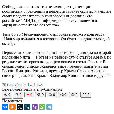
Собеседник агентства также заявил, что делегации
российских учреждений и ведомств заранее оплатили участие
своих представителей в конгрессе. Он добавил, что
российский МИД проинформирован о случившемся и
«вряд ли оставит это без ответа».
Тема 65-го Международного астронавтического конгресса —
«Наш мир нуждается в космосе». Он будет продолжаться до 3
октября.
Первые санкции в отношении России Канада ввела во второй
половине марта — в ответ на референдум о статусе Крыма, по
результатам которого полуостров вошел в состав России. В
санкционном списке оказались вице-премьер правительства
России Дмитрий Рогозин, премьер Крыма Сергей Аксенов,
спикер парламента Крыма Владимир Константинов и другие.
30 сентября 2014, 10:48
Вам понравилась эта публикация?
👍
0
👎
0
❤
0
😆
0
😡
0
🤔
0
🙈
0
🧘‍♀️
0
Поделиться