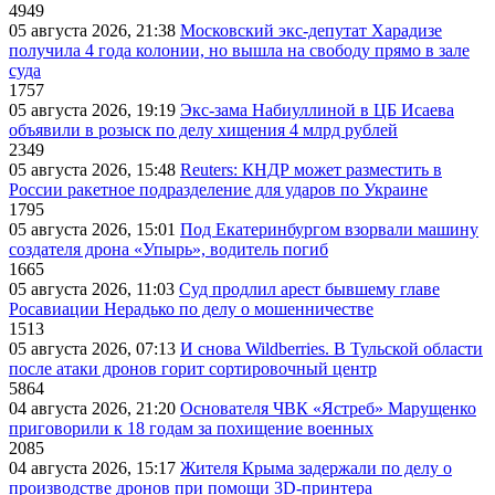
4949
05 августа 2026, 21:38
Московский экс-депутат Харадизе
получила 4 года колонии, но вышла на свободу прямо в зале
суда
1757
05 августа 2026, 19:19
Экс-зама Набиуллиной в ЦБ Исаева
объявили в розыск по делу хищения 4 млрд рублей
2349
05 августа 2026, 15:48
Reuters: КНДР может разместить в
России ракетное подразделение для ударов по Украине
1795
05 августа 2026, 15:01
Под Екатеринбургом взорвали машину
создателя дрона «Упырь», водитель погиб
1665
05 августа 2026, 11:03
Суд продлил арест бывшему главе
Росавиации Нерадько по делу о мошенничестве
1513
05 августа 2026, 07:13
И снова Wildberries. В Тульской области
после атаки дронов горит сортировочный центр
5864
04 августа 2026, 21:20
Основателя ЧВК «Ястреб» Марущенко
приговорили к 18 годам за похищение военных
2085
04 августа 2026, 15:17
Жителя Крыма задержали по делу о
производстве дронов при помощи 3D‑принтера