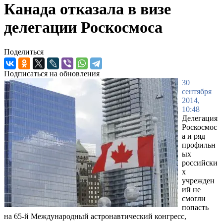
Канада отказала в визе
делегации Роскосмоса
Поделиться
Подписаться на обновления
30
сентября
2014,
10:48
Делегация
Роскосмос
а и ряд
профильн
ых
российски
х
учрежден
ий не
смогли
попасть
на 65-й Международный астронавтический конгресс,