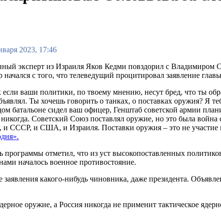
нваря 2023, 17:46
ный эксперт из Израиля Яков Кедми повздорил с Владимиром Со
 начался с того, что телеведущий процитировал заявление гл
 если ваши политики, по твоему мнению, несут бред, что ты о
бъявлял. Ты хочешь говорить о танках, о поставках оружия? Я 
ом батальоне сидел ваш офицер, Генштаб советской армии плани
 никогда. Советский Союз поставлял оружие, но это была война 
, и СССР, и США, и Израиля. Поставки оружия – это не участие 
дня».
ь программы отметил, что из уст высокопоставленных политиков 
нами началось военное противостояние.
заявления какого-нибудь чиновника, даже президента. Объявлени
ерное оружие, а Россия никогда не применит тактическое ядерн