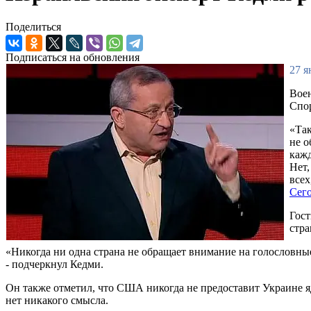
Поделиться
Подписаться на обновления
27 я
Воен
Спор
«Так
не о
кажд
Нет,
всех
Сего
Гост
стра
«Никогда ни одна страна не обращает внимание на голословные 
- подчеркнул Кедми.
Он также отметил, что США никогда не предоставит Украине яд
нет никакого смысла.