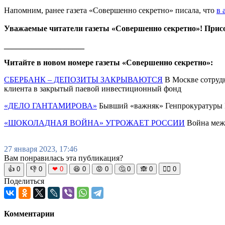
Напомним, ранее газета «Совершенно секретно» писала, что
в 
Уважаемые читатели газеты «Совершенно секретно»! Прис
____________________
Читайте в новом номере газеты «Совершенно секретно»:
СБЕРБАНК – ДЕПОЗИТЫ ЗАКРЫВАЮТСЯ
В Москве сотрудн
клиента в закрытый паевой инвестиционный фонд
«ДЕЛО ГАНТАМИРОВА»
Бывший «важняк» Генпрокуратуры Ро
«ШОКОЛАДНАЯ ВОЙНА» УГРОЖАЕТ РОССИИ
Война межд
27 января 2023, 17:46
Вам понравилась эта публикация?
👍
0
👎
0
❤
0
😆
0
😡
0
🤔
0
🙈
0
🧘‍♀️
0
Поделиться
Комментарии