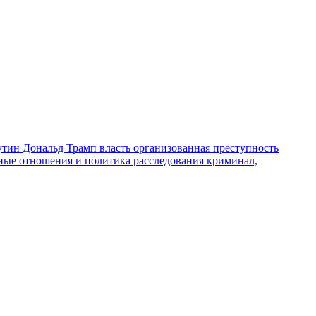
утин
Дональд Трамп
власть
организованная преступность
ные отношения и политика
расследования
криминал,