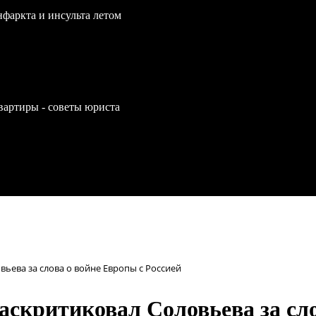
нфаркта и инсульта летом
вартиры - советы юриста
ьева за слова о войне Европы с Россией
аскритиковал Соловьева за сло