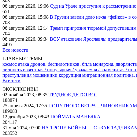
803
06 августа 2026, 19:06
Суд на Урале приступил к рассмотрени
651
06 августа 2026, 15:08
В Грузии завели дело из-за «фейков» в с
708
06 августа 2026, 12:14
Трамп пригрозил тюрьмой допустившим 
704
06 августа 2026, 09:34
ВСУ атаковали Ярославль: предварител
4495
Все новости
ГЛАВНЫЕ ТЕМЫ
космос
атака дронов, беспилотников, бпла
монархия, дворянств
личность известная / популярная / уважаемая / знаменитая / ис
преступления
мошенники
коррупция
миграционная политика,
Все теги
ЭКСКЛЮЗИВЫ
02 ноября 2023, 08:35
ТРУДНОЕ ДЕТСТВО!
188874
25 апреля 2024, 17:35
ПОПУТНОГО ВЕТРА... ЧИНОВНИКАМ
189083
12 декабря 2023, 08:43
ПОЙМАТЬ МАНЬЯКА
204117
31 мая 2024, 07:00
НА ТРОПЕ ВОЙНЫ … С «ЗАКЛАДЧИКА
203552