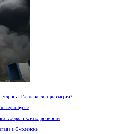
морпеха Гилмана: он при смерти?
 Екатеринбурге
га: собрали все подробности
агана в Смоленске