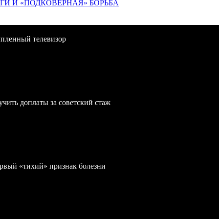
ИГИ И «ПОДКОВЁРНАЯ» БОРЬБА
упленный телевизор
учить доплаты за советский стаж
первый «тихий» признак болезни