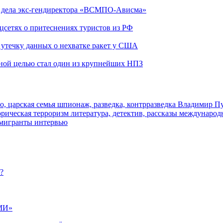
ю дела экс-гендиректора «ВСМПО-Ависма»
оцсетях о притеснениях туристов из РФ
утечку данных о нехватке ракет у США
ьной целью стал один из крупнейших НПЗ
о, царская семья
шпионаж, разведка, контрразведка
Владимир П
торическая
терроризм
литература, детектив, рассказы
международ
 мигранты
интервью
?
МИ»