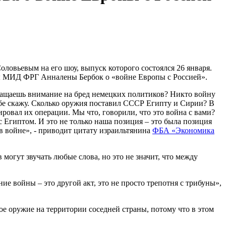
ловьевым на его шоу, выпуск которого состоялся 26 января.
авы МИД ФРГ Анналены Бербок о «войне Европы с Россией».
бращаешь внимание на бред немецких политиков? Никто войну
тебе скажу. Сколько оружия поставил СССР Египту и Сирии? В
ровал их операции. Мы что, говорили, что это война с вами?
с Египтом. И это не только наша позиция – это была позиция
в войне», - приводит цитату израильтянина
ФБА «Экономика
могут звучать любые слова, но это не значит, что между
е войны – это другой акт, это не просто трепотня с трибуны»,
ое оружие на территории соседней страны, потому что в этом