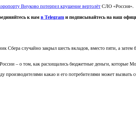
аэропорту Внуково потерпел крушение вертолёт
СЛО «Россия».
оединяйтесь к нам
в Telegram
и подписывайтесь на наш офи
ик Сбера случайно закрыл шесть вкладов, вместо пяти, а затем б
ссии – о том, как расхищались бюджетные деньги, которые Мо
у производителями какао и его потребителями может вызвать се