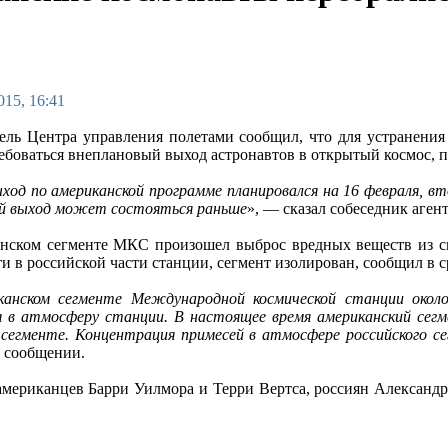
015, 16:41
ель Центра управления полетами сообщил, что для устранени
ебоваться внеплановый выход астронавтов в открытый космос, 
ход по американской программе планировался на 16 февраля, вт
й выход может состояться раньше
», — сказал собеседник агент
нском сегменте МКС произошел выброс вредных веществ из си
и в российской части станции, сегмент изолирован, сообщил в с
канском сегменте Международной космической станции окол
 в атмосферу станции. В настоящее время американский сегм
 сегменте. Концентрация примесей в атмосфере российского 
в сообщении.
американцев Барри Уилмора и Терри Вертса, россиян Александ