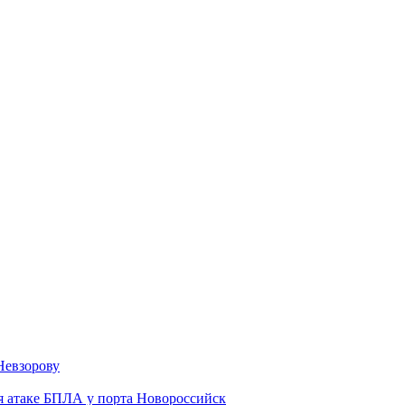
Невзорову
я атаке БПЛА у порта Новороссийск