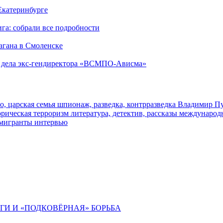
 Екатеринбурге
га: собрали все подробности
агана в Смоленске
ю дела экс-гендиректора «ВСМПО-Ависма»
о, царская семья
шпионаж, разведка, контрразведка
Владимир П
торическая
терроризм
литература, детектив, рассказы
международ
 мигранты
интервью
ИГИ И «ПОДКОВЁРНАЯ» БОРЬБА