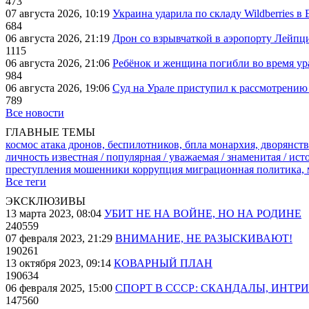
473
07 августа 2026, 10:19
Украина ударила по складу Wildberries в
684
06 августа 2026, 21:19
Дрон со взрывчаткой в аэропорту Лейпци
1115
06 августа 2026, 21:06
Ребёнок и женщина погибли во время ур
984
06 августа 2026, 19:06
Суд на Урале приступил к рассмотрени
789
Все новости
ГЛАВНЫЕ ТЕМЫ
космос
атака дронов, беспилотников, бпла
монархия, дворянств
личность известная / популярная / уважаемая / знаменитая / ис
преступления
мошенники
коррупция
миграционная политика,
Все теги
ЭКСКЛЮЗИВЫ
13 марта 2023, 08:04
УБИТ НЕ НА ВОЙНЕ, НО НА РОДИНЕ
240559
07 февраля 2023, 21:29
ВНИМАНИЕ, НЕ РАЗЫСКИВАЮТ!
190261
13 октября 2023, 09:14
КОВАРНЫЙ ПЛАН
190634
06 февраля 2025, 15:00
СПОРТ В СССР: СКАНДАЛЫ, ИНТР
147560