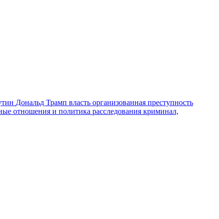
утин
Дональд Трамп
власть
организованная преступность
ные отношения и политика
расследования
криминал,