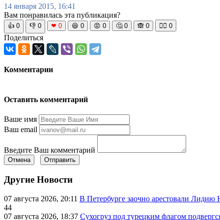
14 января 2015, 16:41
Вам понравилась эта публикация?
👍
0
👎
0
❤
0
😆
0
😡
0
🤔
0
🙈
0
🧘‍♀️
0
Поделиться
Комментарии
Оставить комментарий
Ваше имя
Ваш email
Введите Ваш комментарий
Отмена
Отправить
Другие Новости
07 августа 2026, 20:11
В Петербурге заочно арестовали Лидию 
44
07 августа 2026, 18:37
Сухогруз под турецким флагом подвергс