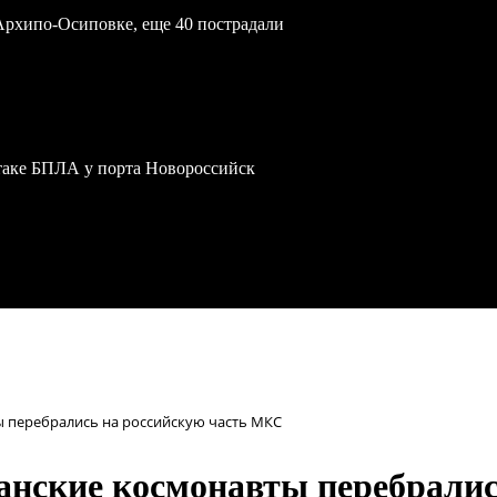
Архипо-Осиповке, еще 40 пострадали
атаке БПЛА у порта Новороссийск
ы перебрались на российскую часть МКС
анские космонавты перебрали