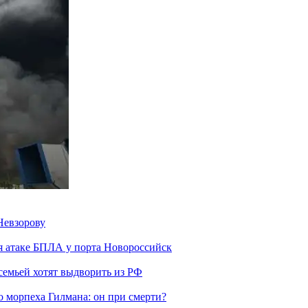
Невзорову
я атаке БПЛА у порта Новороссийск
семьей хотят выдворить из РФ
морпеха Гилмана: он при смерти?