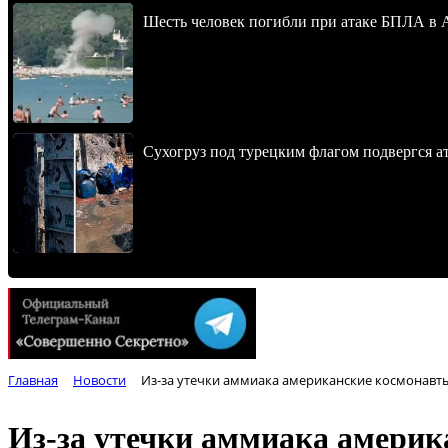
Шесть человек погибли при атаке БПЛА в 
Сухогруз под турецким флагом подвергся 
Главная
Новости
Из-за утечки аммиака американские космонавт
Из-за утечки аммиака америк