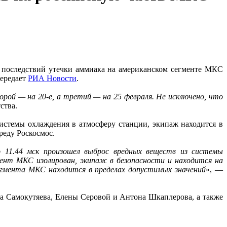
я последствий утечки аммиака на американском сегменте МКС
передает
РИА Новости
.
орой — на 20-е, а третий — на 25 февраля. Не исключено, что
ства.
стемы охлаждения в атмосферу станции, экипаж находится в
реду Роскосмос.
о 11.44 мск произошел выброс вредных веществ из системы
ент МКС изолирован, экипаж в безопасности и находится на
сегмента МКС находится в пределах допустимых значений
», —
ра Самокутяева, Елены Серовой и Антона Шкаплерова, а также