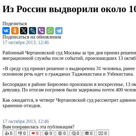
Из России выдворили около 1
Поделиться
Подписаться на обновления
17 октября 2013, 12:46
Районный Чертановский суд Москвы за три дня принял решен
миграционной службы после событий, произошедших 13 октяб
«В среду суд принял решение о выдворении 31 человека, ранее
основном речь идет о гражданах Таджикистана и Узбекистана.
Беспорядки в районе Бирюлево произошли в воскресенье, 13 ок
девушку. По итогам погромов были задержаны почти 400 челов
Как ожидается, в четверг Чертановский суд рассмотрит адм
хранении отходов.
17 октября 2013, 12:46
Вам понравилась эта публикация?
👍
0
👎
0
❤
0
😆
0
😡
0
🤔
0
🙈
0
🧘‍♀️
0