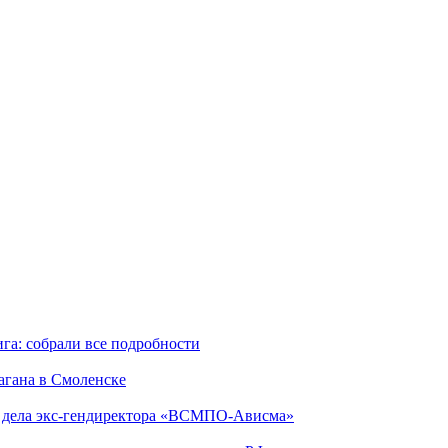
га: собрали все подробности
агана в Смоленске
ю дела экс-гендиректора «ВСМПО-Ависма»