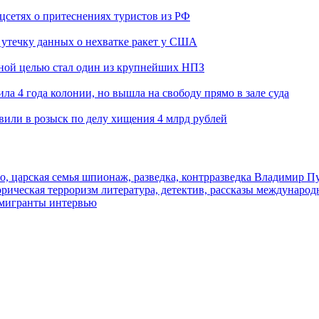
оцсетях о притеснениях туристов из РФ
утечку данных о нехватке ракет у США
ьной целью стал один из крупнейших НПЗ
ла 4 года колонии, но вышла на свободу прямо в зале суда
вили в розыск по делу хищения 4 млрд рублей
о, царская семья
шпионаж, разведка, контрразведка
Владимир П
торическая
терроризм
литература, детектив, рассказы
международ
 мигранты
интервью