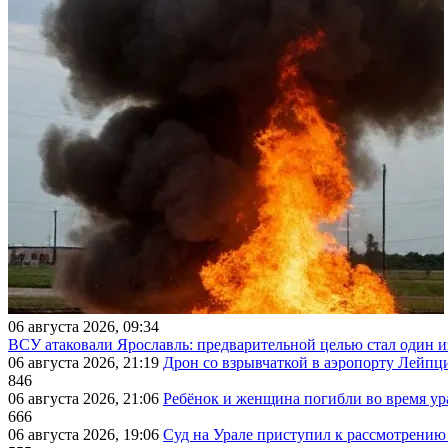
06 августа 2026, 09:34
ВСУ атаковали Ярославль: предварительной целью стал один
06 августа 2026, 21:19
Дрон со взрывчаткой в аэропорту Лейпци
846
06 августа 2026, 21:06
Ребёнок и женщина погибли во время ур
666
06 августа 2026, 19:06
Суд на Урале приступил к рассмотрени