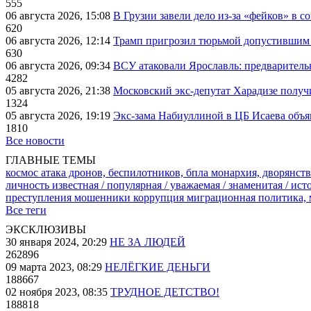
555
06 августа 2026, 15:08
В Грузии завели дело из-за «фейков» в с
620
06 августа 2026, 12:14
Трамп пригрозил тюрьмой допустившим 
630
06 августа 2026, 09:34
ВСУ атаковали Ярославль: предварител
4282
05 августа 2026, 21:38
Московский экс-депутат Харадизе получи
1324
05 августа 2026, 19:19
Экс-зама Набиуллиной в ЦБ Исаева объя
1810
Все новости
ГЛАВНЫЕ ТЕМЫ
космос
атака дронов, беспилотников, бпла
монархия, дворянств
личность известная / популярная / уважаемая / знаменитая / ис
преступления
мошенники
коррупция
миграционная политика,
Все теги
ЭКСКЛЮЗИВЫ
30 января 2024, 20:29
НЕ ЗА ЛЮДЕЙ
262896
09 марта 2023, 08:29
НЕЛЁГКИЕ ДЕНЬГИ
188667
02 ноября 2023, 08:35
ТРУДНОЕ ДЕТСТВО!
188818