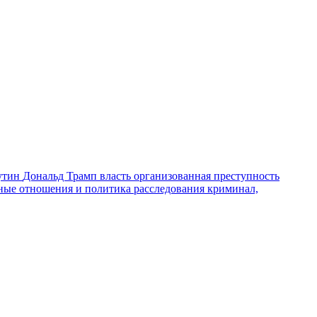
утин
Дональд Трамп
власть
организованная преступность
ные отношения и политика
расследования
криминал,