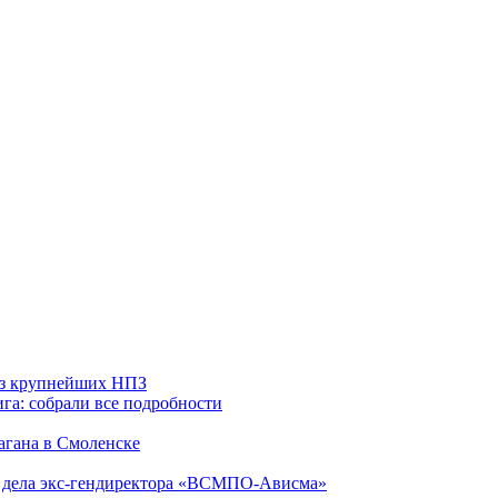
 из крупнейших НПЗ
га: собрали все подробности
агана в Смоленске
ю дела экс-гендиректора «ВСМПО-Ависма»