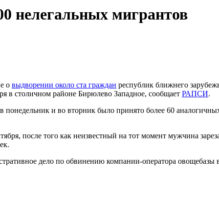
00 нелегальных мигрантов
ие о
выдворении около ста граждан
республик ближнего зарубежь
ря в столичном районе Бирюлево Западное, сообщает
РАПСИ
.
 в понедельник и во вторник было принято более 60 аналогичных
тября, после того как неизвестный на тот момент мужчина зарез
ек.
инистративное дело по обвинению компании-оператора овощеба