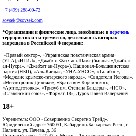
+7 (499) 288-00-72
sovsek@sovsek.com
*Организации и физические лица, внесённные в
перечень
террористов и экстремистов, деятельность которых
запрещена в Российской Федерации:
«Правый сектор», «Украинская повстанческая армия»
(УПА),«ИГИЛ», «Джабхат Фатх аш-Шам» (бывшая «Джабхат
ан-Нусра», «Джебхат ан-Нусра»), Национал-Большевистская
партия (НБП), «Аль-Каида», «УНА-УНСО», «Талибан»,
«Меджлис крымско-татарского народа», «Свидетели Иеговы»,
«Мизантропик Дивижн», «Братство» Корчинского,
«Артподготовка», «Тризуб им. Степана Бандеры», «НСО»,
«Славянский союз», «Формат-18», Дуров Павел Валерьевич.
18+
Учредитель: ООО «Совершенно Секретно Трейд».
Юридический адрес: 360051, Кабардино-Балкарская Респ., г.
Нальчик, ул. Пачева, д. 36
Почтовый адрес: 127247, г. Москва, Дмитровское шоссе, д.