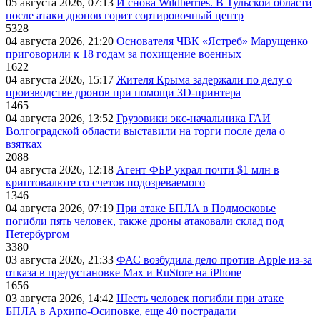
05 августа 2026, 07:13
И снова Wildberries. В Тульской области
после атаки дронов горит сортировочный центр
5328
04 августа 2026, 21:20
Основателя ЧВК «Ястреб» Марущенко
приговорили к 18 годам за похищение военных
1622
04 августа 2026, 15:17
Жителя Крыма задержали по делу о
производстве дронов при помощи 3D‑принтера
1465
04 августа 2026, 13:52
Грузовики экс-начальника ГАИ
Волгоградской области выставили на торги после дела о
взятках
2088
04 августа 2026, 12:18
Агент ФБР украл почти $1 млн в
криптовалюте со счетов подозреваемого
1346
04 августа 2026, 07:19
При атаке БПЛА в Подмосковье
погибли пять человек, также дроны атаковали склад под
Петербургом
3380
03 августа 2026, 21:33
ФАС возбудила дело против Apple из-за
отказа в предустановке Max и RuStore на iPhone
1656
03 августа 2026, 14:42
Шесть человек погибли при атаке
БПЛА в Архипо-Осиповке, еще 40 пострадали