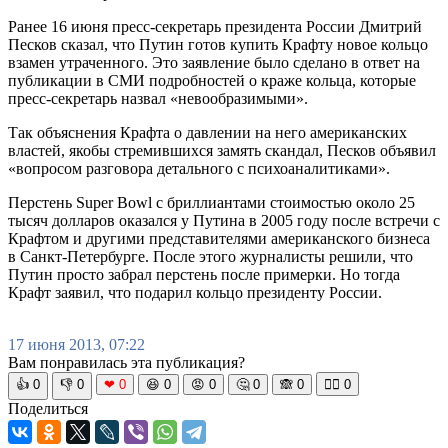
Ранее 16 июня пресс-секретарь президента России Дмитрий
Песков сказал, что Путин готов купить Крафту новое кольцо
взамен утраченного. Это заявление было сделано в ответ на
публикации в СМИ подробностей о краже кольца, которые
пресс-секретарь назвал «невообразимыми».
Так объяснения Крафта о давлении на него американских
властей, якобы стремившихся замять скандал, Песков объявил
«вопросом разговора детального с психоаналитиками».
Перстень Super Bowl с бриллиантами стоимостью около 25
тысяч долларов оказался у Путина в 2005 году после встречи с
Крафтом и другими представителями американского бизнеса
в Санкт-Петербурге. После этого журналисты решили, что
Путин просто забрал перстень после примерки. Но тогда
Крафт заявил, что подарил кольцо президенту России.
17 июня 2013, 07:22
Вам понравилась эта публикация?
👍
0
👎
0
❤
0
😆
0
😡
0
🤔
0
🙈
0
🧘‍♀️
0
Поделиться