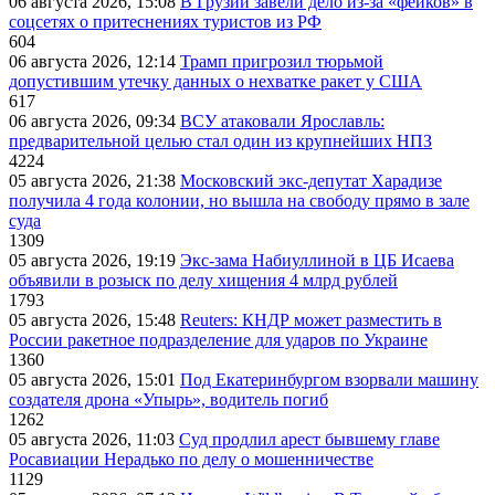
06 августа 2026, 15:08
В Грузии завели дело из-за «фейков» в
соцсетях о притеснениях туристов из РФ
604
06 августа 2026, 12:14
Трамп пригрозил тюрьмой
допустившим утечку данных о нехватке ракет у США
617
06 августа 2026, 09:34
ВСУ атаковали Ярославль:
предварительной целью стал один из крупнейших НПЗ
4224
05 августа 2026, 21:38
Московский экс-депутат Харадизе
получила 4 года колонии, но вышла на свободу прямо в зале
суда
1309
05 августа 2026, 19:19
Экс-зама Набиуллиной в ЦБ Исаева
объявили в розыск по делу хищения 4 млрд рублей
1793
05 августа 2026, 15:48
Reuters: КНДР может разместить в
России ракетное подразделение для ударов по Украине
1360
05 августа 2026, 15:01
Под Екатеринбургом взорвали машину
создателя дрона «Упырь», водитель погиб
1262
05 августа 2026, 11:03
Суд продлил арест бывшему главе
Росавиации Нерадько по делу о мошенничестве
1129