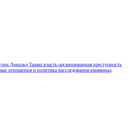
утин
Дональд Трамп
власть
организованная преступность
ные отношения и политика
расследования
криминал,