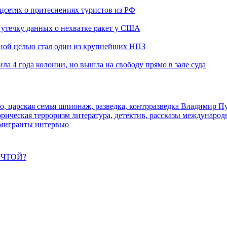
оцсетях о притеснениях туристов из РФ
утечку данных о нехватке ракет у США
ьной целью стал один из крупнейших НПЗ
ла 4 года колонии, но вышла на свободу прямо в зале суда
о, царская семья
шпионаж, разведка, контрразведка
Владимир П
торическая
терроризм
литература, детектив, рассказы
международ
 мигранты
интервью
ЕЧТОЙ?