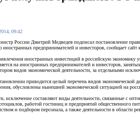
2014, 09:42
нистр России Дмитрий Медведев подписал постановление прави
о иностранных предпринимателей и инвесторов, сообщает сайт 
ривлечения иностранных инвестиций в российскую экономику у
няется на иностранных предпринимателей и инвесторов, занят
тором видов экономической деятельности, за отдельными исклю
становлении приводится целый перечень видов экономической де
ения, обусловлены нынешней экономической ситуацией на росс
ти, исключение составляют виды деятельности, связанные с опт
мотоциклов, работой гостиниц и предприятий общественного п
ством и подбором персонала, а также деятельности в области ре