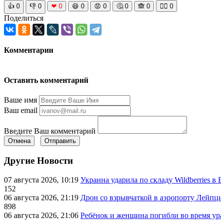
👍
0
👎
0
❤
0
😆
0
😡
0
🤔
0
🙈
0
🧘‍♀️
0
Поделиться
Комментарии
Оставить комментарий
Ваше имя
Ваш email
Введите Ваш комментарий
Отмена
Отправить
Другие Новости
07 августа 2026, 10:19
Украина ударила по складу Wildberries в
152
06 августа 2026, 21:19
Дрон со взрывчаткой в аэропорту Лейпци
898
06 августа 2026, 21:06
Ребёнок и женщина погибли во время ур