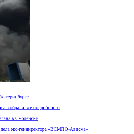
 Екатеринбурге
га: собрали все подробности
агана в Смоленске
ю дела экс-гендиректора «ВСМПО-Ависма»