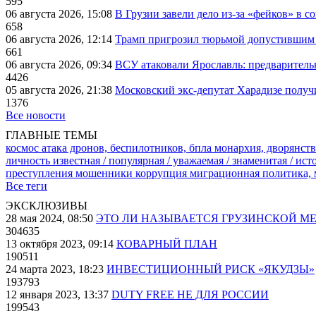
595
06 августа 2026, 15:08
В Грузии завели дело из-за «фейков» в с
658
06 августа 2026, 12:14
Трамп пригрозил тюрьмой допустившим 
661
06 августа 2026, 09:34
ВСУ атаковали Ярославль: предварител
4426
05 августа 2026, 21:38
Московский экс-депутат Харадизе получи
1376
Все новости
ГЛАВНЫЕ ТЕМЫ
космос
атака дронов, беспилотников, бпла
монархия, дворянств
личность известная / популярная / уважаемая / знаменитая / ис
преступления
мошенники
коррупция
миграционная политика,
Все теги
ЭКСКЛЮЗИВЫ
28 мая 2024, 08:50
ЭТО ЛИ НАЗЫВАЕТСЯ ГРУЗИНСКОЙ М
304635
13 октября 2023, 09:14
КОВАРНЫЙ ПЛАН
190511
24 марта 2023, 18:23
ИНВЕСТИЦИОННЫЙ РИСК «ЯКУДЗЫ»
193793
12 января 2023, 13:37
DUTY FREE НЕ ДЛЯ РОССИИ
199543