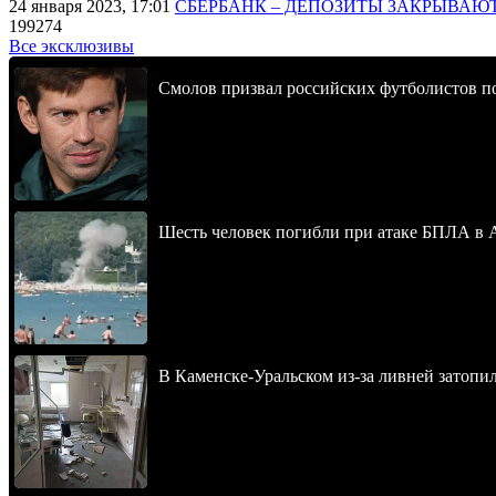
24 января 2023, 17:01
СБЕРБАНК – ДЕПОЗИТЫ ЗАКРЫВАЮ
199274
Все эксклюзивы
Смолов призвал российских футболистов п
Шесть человек погибли при атаке БПЛА в 
В Каменске-Уральском из-за ливней затопи