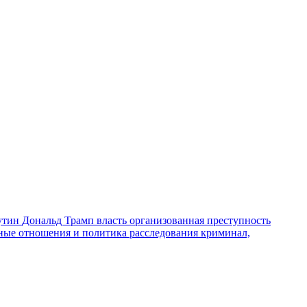
утин
Дональд Трамп
власть
организованная преступность
ные отношения и политика
расследования
криминал,