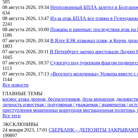
505
08 августа 2026, 19:34
Неопознанный БПЛА залетел в Болгарию 
634
08 августа 2026, 13:47
Из-за атак БПЛА все пляжи в Геленджик
2241
08 августа 2026, 10:00
Пожары и раненые: последствия атак на
1186
07 августа 2026, 20:34
В Ялте БЭК атаковал пляж, в Керчи дрон
1803
07 августа 2026, 20:11
В Петербурге заочно арестовали Лидию 
1045
07 августа 2026, 18:37
Сухогруз под турецким флагом подвергс
1113
07 августа 2026, 17:13
«Веселого молочника» Уолкера вместе с 
1144
Все новости
ГЛАВНЫЕ ТЕМЫ
космос
атака дронов, беспилотников, бпла
монархия, дворянств
личность известная / популярная / уважаемая / знаменитая / ис
преступления
мошенники
коррупция
миграционная политика,
Все теги
ЭКСКЛЮЗИВЫ
24 января 2023, 17:01
СБЕРБАНК – ДЕПОЗИТЫ ЗАКРЫВАЮ
199897