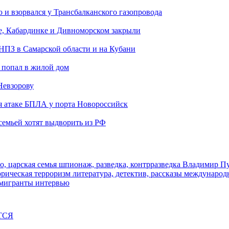
и взорвался у Трансбалканского газопровода
е, Кабардинке и Дивноморском закрыли
 НПЗ в Самарской области и на Кубани
 попал в жилой дом
Невзорову
я атаке БПЛА у порта Новороссийск
семьей хотят выдворить из РФ
о, царская семья
шпионаж, разведка, контрразведка
Владимир П
торическая
терроризм
литература, детектив, рассказы
международ
 мигранты
интервью
ТСЯ