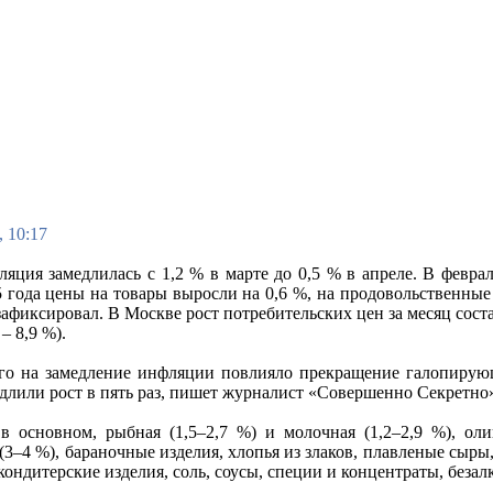
, 10:17
яция замедлилась с 1,2 % в марте до 0,5 % в апреле. В феврале
5 года цены на товары выросли на 0,6 %, на продовольственные 
зафиксировал. В Москве рост потребительских цен за месяц состав
– 8,9 %).
го на замедление инфляции повлияло прекращение галопирую
едлили рост в пять раз, пишет журналист «Совершенно Секретно
в основном, рыбная (1,5–2,7 %) и молочная (1,2–2,9 %), оли
3–4 %), бараночные изделия, хлопья из злаков, плавленые сыры,
кондитерские изделия, соль, соусы, специи и концентраты, беза