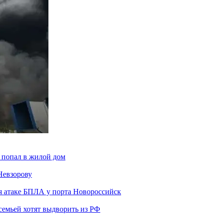
 попал в жилой дом
Невзорову
я атаке БПЛА у порта Новороссийск
семьей хотят выдворить из РФ