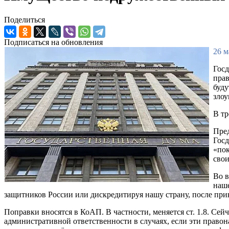
Поделиться
Подписаться на обновления
26 м
Госд
прав
буду
злоу
В тр
Пред
Госд
«пок
свои
Во в
наше
защитников России или дискредитируя нашу страну, после прин
Поправки вносятся в КоАП. В частности, меняется ст. 1.8. Се
административной ответственности в случаях, если эти право