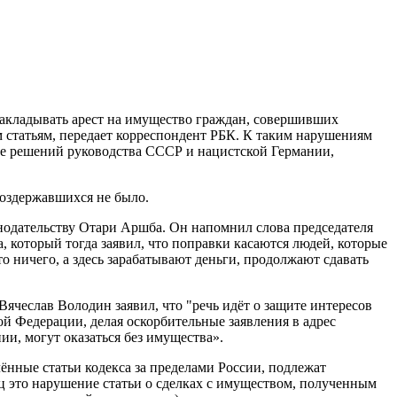
накладывать арест на имущество граждан, совершивших
 статьям, передает корреспондент РБК. К таким нарушениям
ие решений руководства СССР и нацистской Германии,
воздержавшихся не было.
онодательству Отари Аршба. Он напомнил слова председателя
, который тогда заявил, что поправки касаются людей, которые
то ничего, а здесь зарабатывают деньги, продолжают сдавать
ячеслав Володин заявил, что "речь идёт о защите интересов
ой Федерации, делая оскорбительные заявления в адрес
ии, могут оказаться без имущества».
лённые статьи кодекса за пределами России, подлежат
ц это нарушение статьи о сделках с имуществом, полученным