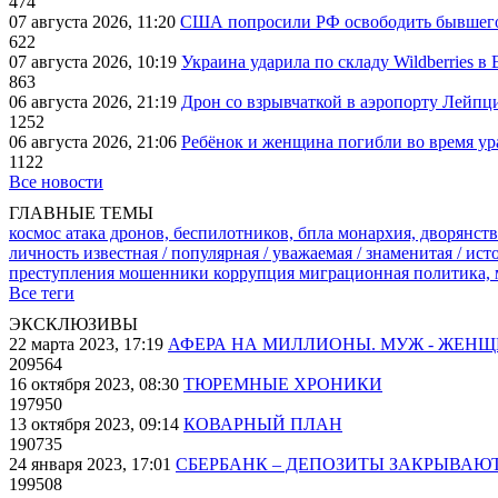
474
07 августа 2026, 11:20
США попросили РФ освободить бывшего 
622
07 августа 2026, 10:19
Украина ударила по складу Wildberries в
863
06 августа 2026, 21:19
Дрон со взрывчаткой в аэропорту Лейпци
1252
06 августа 2026, 21:06
Ребёнок и женщина погибли во время ур
1122
Все новости
ГЛАВНЫЕ ТЕМЫ
космос
атака дронов, беспилотников, бпла
монархия, дворянств
личность известная / популярная / уважаемая / знаменитая / ис
преступления
мошенники
коррупция
миграционная политика,
Все теги
ЭКСКЛЮЗИВЫ
22 марта 2023, 17:19
АФЕРА НА МИЛЛИОНЫ. МУЖ - ЖЕН
209564
16 октября 2023, 08:30
ТЮРЕМНЫЕ ХРОНИКИ
197950
13 октября 2023, 09:14
КОВАРНЫЙ ПЛАН
190735
24 января 2023, 17:01
СБЕРБАНК – ДЕПОЗИТЫ ЗАКРЫВАЮ
199508