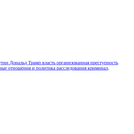
утин
Дональд Трамп
власть
организованная преступность
ные отношения и политика
расследования
криминал,