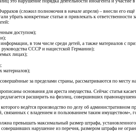
злиц это нарушение порядка деятельности иноагента и участие в
аррахов (сложил полномочия в начале апреля) – внесли его ещё 
гали убрать конкретные статьи и привлекать к ответственности
атей:
ченным доступом);
и);
 информации, в том числе среди детей, а также материалов с пр
й руководства СССР и нацистской Германии);
аемых лицах);
;
х материалов);
совершённые за пределами страны, рассматриваются по месту на
прописаны основания для ареста имущества. Сейчас статья касае
предлагается расширить на физлиц, совершивших правонарушени
 которого ведётся производство по делу об административном п
, связанных с владением и пользованием таким имуществом», го
 должна превышать максимальный размер штрафа, установленного
 совершивших нарушение из перечня, размером штрафа не огран