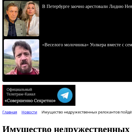
В Петербурге заочно арестовали Лидию Не
«Веселого молочника» Уолкера вместе с се
Главная
Новости
Имущество недружественных релокантов пойдёт
Имущество недружественных р