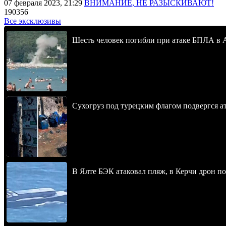
07 февраля 2023, 21:29
ВНИМАНИЕ, НЕ РАЗЫСКИВАЮТ!
190356
Все эксклюзивы
Шесть человек погибли при атаке БПЛА в 
Сухогруз под турецким флагом подвергся 
В Ялте БЭК атаковал пляж, в Керчи дрон п