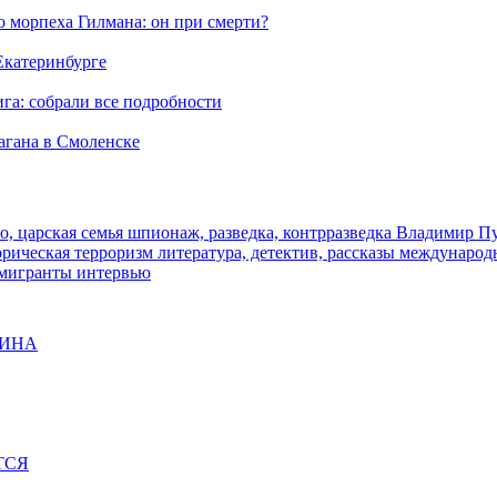
морпеха Гилмана: он при смерти?
 Екатеринбурге
га: собрали все подробности
агана в Смоленске
о, царская семья
шпионаж, разведка, контрразведка
Владимир П
торическая
терроризм
литература, детектив, рассказы
международ
 мигранты
интервью
ЩИНА
ТСЯ