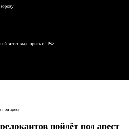
взорову
мьей хотят выдворить из РФ
 под арест
елокантов пойдёт под арест