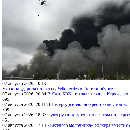
07 августа 2026, 10:19
Украина ударила по складу Wildberries в Екатеринбурге
07 августа 2026, 20:34
В Ялте БЭК атаковал пляж, в Керчи дрон
695
07 августа 2026, 20:11
В Петербурге заочно арестовали Лидию 
359
07 августа 2026, 18:37
Сухогруз под турецким флагом подвергс
451
07 августа 2026, 17:13
«Веселого молочника» Уолкера вместе с 