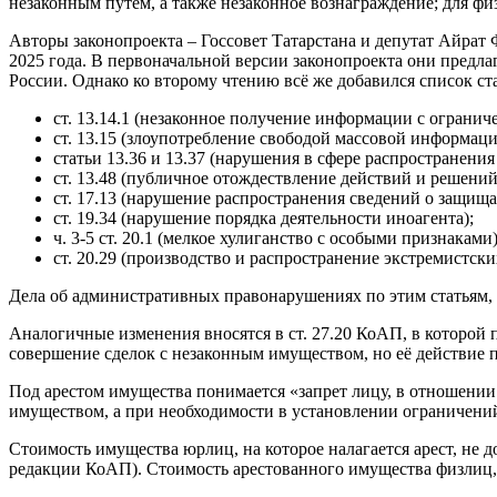
незаконным путём, а также незаконное вознаграждение; для фи
Авторы законопроекта – Госсовет Татарстана и депутат Айрат Ф
2025 года. В первоначальной версии законопроекта они предла
России. Однако ко второму чтению всё же добавился список ст
ст. 13.14.1 (незаконное получение информации с ограни
ст. 13.15 (злоупотребление свободой массовой информаци
статьи 13.36 и 13.37 (нарушения в сфере распространения
ст. 13.48 (публичное отождествление действий и решени
ст. 17.13 (нарушение распространения сведений о защищ
ст. 19.34 (нарушение порядка деятельности иноагента);
ч. 3-5 ст. 20.1 (мелкое хулиганство с особыми признаками)
ст. 20.29 (производство и распространение экстремистски
Дела об административных правонарушениях по этим статьям, 
Аналогичные изменения вносятся в ст. 27.20 КоАП, в которой 
совершение сделок с незаконным имуществом, но её действие 
Под арестом имущества понимается «запрет лицу, в отношении
имуществом, а при необходимости в установлении ограничений
Стоимость имущества юрлиц, на которое налагается арест, не
редакции КоАП). Стоимость арестованного имущества физлиц,