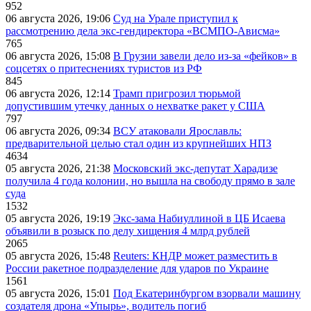
952
06 августа 2026, 19:06
Суд на Урале приступил к
рассмотрению дела экс-гендиректора «ВСМПО-Ависма»
765
06 августа 2026, 15:08
В Грузии завели дело из-за «фейков» в
соцсетях о притеснениях туристов из РФ
845
06 августа 2026, 12:14
Трамп пригрозил тюрьмой
допустившим утечку данных о нехватке ракет у США
797
06 августа 2026, 09:34
ВСУ атаковали Ярославль:
предварительной целью стал один из крупнейших НПЗ
4634
05 августа 2026, 21:38
Московский экс-депутат Харадизе
получила 4 года колонии, но вышла на свободу прямо в зале
суда
1532
05 августа 2026, 19:19
Экс-зама Набиуллиной в ЦБ Исаева
объявили в розыск по делу хищения 4 млрд рублей
2065
05 августа 2026, 15:48
Reuters: КНДР может разместить в
России ракетное подразделение для ударов по Украине
1561
05 августа 2026, 15:01
Под Екатеринбургом взорвали машину
создателя дрона «Упырь», водитель погиб