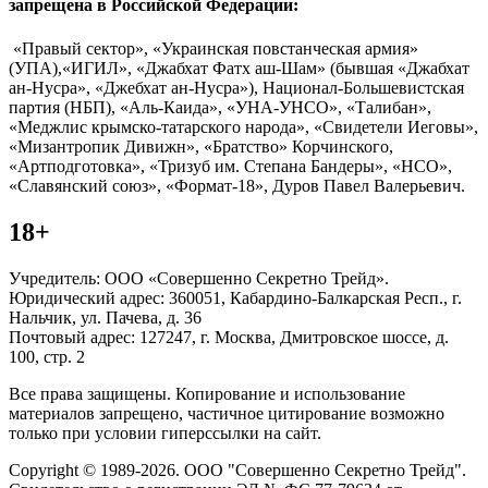
запрещена в Российской Федерации:
«Правый сектор», «Украинская повстанческая армия»
(УПА),«ИГИЛ», «Джабхат Фатх аш-Шам» (бывшая «Джабхат
ан-Нусра», «Джебхат ан-Нусра»), Национал-Большевистская
партия (НБП), «Аль-Каида», «УНА-УНСО», «Талибан»,
«Меджлис крымско-татарского народа», «Свидетели Иеговы»,
«Мизантропик Дивижн», «Братство» Корчинского,
«Артподготовка», «Тризуб им. Степана Бандеры», «НСО»,
«Славянский союз», «Формат-18», Дуров Павел Валерьевич.
18+
Учредитель: ООО «Совершенно Секретно Трейд».
Юридический адрес: 360051, Кабардино-Балкарская Респ., г.
Нальчик, ул. Пачева, д. 36
Почтовый адрес: 127247, г. Москва, Дмитровское шоссе, д.
100, стр. 2
Все права защищены. Копирование и использование
материалов запрещено, частичное цитирование возможно
только при условии гиперссылки на сайт.
Copyright © 1989-2026. ООО "Совершенно Секретно Трейд".