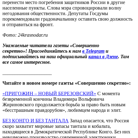
перенести место погребения защитников России в другие
населенные пункты. Слова мэра спровоцировали волну
негодования общественности. Депутаты Госдумы
порекомендовали градоначальнику оставить свою должность
и отправиться на фронт.
Фото: 24krasnodar.ru
Уважаемые читатели газеты «Совершенно
секретно»! Присоединяйтесь к нам
в Telegram
и
подписывайтесь на наш официальный
канал в Дзене
. Там
все самое интересное.
____________________
Читайте в новом номере газеты «Совершенно секретно»:
«ПРИГОЖИН – НОВЫЙ БЕРЕЗОВСКИЙ»
С момента
безвременной кончины Владимира Вольфовича
Жириновского продолжается борьба за право быть новым
«бесстрашным правдорубом», любимцем народа и элит.
БЕЗ КОНГО И БЕЗ ТАНТАЛА
Запад опасается, что Россия
скоро захватит мировые запасы тантала и кобальта,
находящиеся в Демократической Республике Конго. Без них
невозможно производство современной электроники,