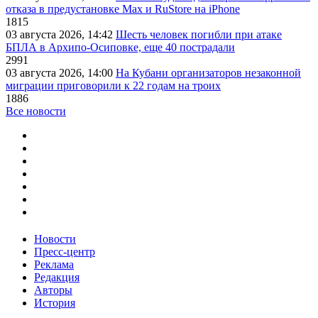
отказа в предустановке Max и RuStore на iPhone
1815
03 августа 2026, 14:42
Шесть человек погибли при атаке
БПЛА в Архипо-Осиповке, еще 40 пострадали
2991
03 августа 2026, 14:00
На Кубани организаторов незаконной
миграции приговорили к 22 годам на троих
1886
Все новости
Новости
Пресс-центр
Реклама
Редакция
Авторы
История