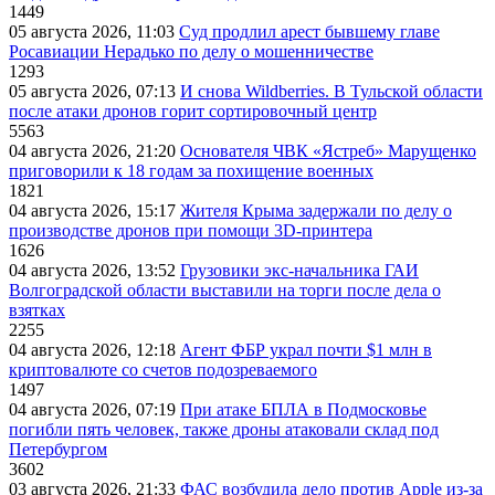
1449
05 августа 2026, 11:03
Суд продлил арест бывшему главе
Росавиации Нерадько по делу о мошенничестве
1293
05 августа 2026, 07:13
И снова Wildberries. В Тульской области
после атаки дронов горит сортировочный центр
5563
04 августа 2026, 21:20
Основателя ЧВК «Ястреб» Марущенко
приговорили к 18 годам за похищение военных
1821
04 августа 2026, 15:17
Жителя Крыма задержали по делу о
производстве дронов при помощи 3D‑принтера
1626
04 августа 2026, 13:52
Грузовики экс-начальника ГАИ
Волгоградской области выставили на торги после дела о
взятках
2255
04 августа 2026, 12:18
Агент ФБР украл почти $1 млн в
криптовалюте со счетов подозреваемого
1497
04 августа 2026, 07:19
При атаке БПЛА в Подмосковье
погибли пять человек, также дроны атаковали склад под
Петербургом
3602
03 августа 2026, 21:33
ФАС возбудила дело против Apple из-за