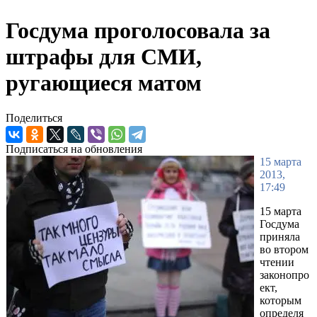
Госдума проголосовала за
штрафы для СМИ,
ругающиеся матом
Поделиться
Подписаться на обновления
15 марта
2013,
17:49
15 марта
Госдума
приняла
во втором
чтении
законопро
ект,
которым
определя