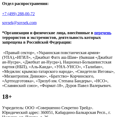
Отдел распространения:
+7 (499) 288-00-72
sovsek@sovsek.com
*Организации и физические лица, внесённные в
перечень
террористов и экстремистов, деятельность которых
запрещена в Российской Федерации:
«Правый сектор», «Украинская повстанческая армия»
(УПА),«ИГИЛ», «Джабхат Фатх аш-Шам» (бывшая «Джабхат
ан-Нусра», «Джебхат ан-Нусра»), Национал-Большевистская
партия (НБП), «Аль-Каида», «УНА-УНСО», «Талибан»,
«Меджлис крымско-татарского народа», «Свидетели Иеговы»,
«Мизантропик Дивижн», «Братство» Корчинского,
«Артподготовка», «Тризуб им. Степана Бандеры», «НСО»,
«Славянский союз», «Формат-18», Дуров Павел Валерьевич.
18+
Учредитель: ООО «Совершенно Секретно Трейд».
Юридический адрес: 360051, Кабардино-Балкарская Респ., г.