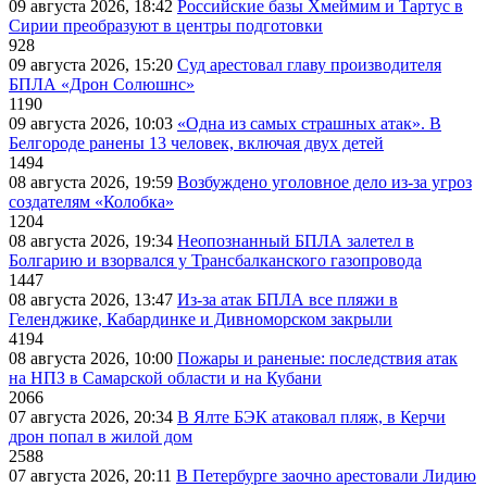
09 августа 2026, 18:42
Российские базы Хмеймим и Тартус в
Сирии преобразуют в центры подготовки
928
09 августа 2026, 15:20
Суд арестовал главу производителя
БПЛА «Дрон Солюшнс»
1190
09 августа 2026, 10:03
«Одна из самых страшных атак». В
Белгороде ранены 13 человек, включая двух детей
1494
08 августа 2026, 19:59
Возбуждено уголовное дело из-за угроз
создателям «Колобка»
1204
08 августа 2026, 19:34
Неопознанный БПЛА залетел в
Болгарию и взорвался у Трансбалканского газопровода
1447
08 августа 2026, 13:47
Из-за атак БПЛА все пляжи в
Геленджике, Кабардинке и Дивноморском закрыли
4194
08 августа 2026, 10:00
Пожары и раненые: последствия атак
на НПЗ в Самарской области и на Кубани
2066
07 августа 2026, 20:34
В Ялте БЭК атаковал пляж, в Керчи
дрон попал в жилой дом
2588
07 августа 2026, 20:11
В Петербурге заочно арестовали Лидию