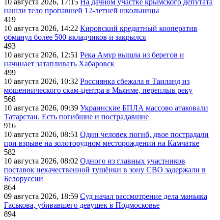
10 августа 2026, 17:15
На дачном участке крымского депутата
нашли тело пропавшей 12-летней школьницы
419
10 августа 2026, 14:22
Кировский кредитный кооператив
обманул более 500 вкладчиков и закрылся
493
10 августа 2026, 12:51
Река Амур вышла из берегов и
начинает затапливать Хабаровск
499
10 августа 2026, 10:32
Россиянка сбежала в Таиланд из
мошеннического скам-центра в Мьянме, переплыв реку
568
10 августа 2026, 09:39
Украинские БПЛА массово атаковали
Татарстан. Есть погибшие и пострадавшие
916
10 августа 2026, 08:51
Один человек погиб, двое пострадали
при взрыве на золоторудном месторождении на Камчатке
582
10 августа 2026, 08:02
Одного из главных участников
поставок некачественной тушёнки в зону СВО задержали в
Белоруссии
864
09 августа 2026, 18:59
Суд начал рассмотрение дела маньяка
Гаськова, убивавшего девушек в Подмосковье
894