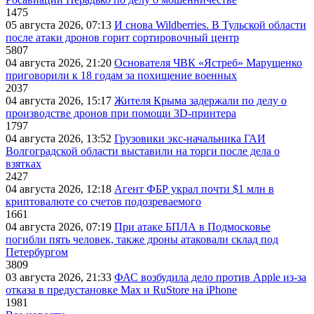
1475
05 августа 2026, 07:13
И снова Wildberries. В Тульской области
после атаки дронов горит сортировочный центр
5807
04 августа 2026, 21:20
Основателя ЧВК «Ястреб» Марущенко
приговорили к 18 годам за похищение военных
2037
04 августа 2026, 15:17
Жителя Крыма задержали по делу о
производстве дронов при помощи 3D‑принтера
1797
04 августа 2026, 13:52
Грузовики экс-начальника ГАИ
Волгоградской области выставили на торги после дела о
взятках
2427
04 августа 2026, 12:18
Агент ФБР украл почти $1 млн в
криптовалюте со счетов подозреваемого
1661
04 августа 2026, 07:19
При атаке БПЛА в Подмосковье
погибли пять человек, также дроны атаковали склад под
Петербургом
3809
03 августа 2026, 21:33
ФАС возбудила дело против Apple из-за
отказа в предустановке Max и RuStore на iPhone
1981