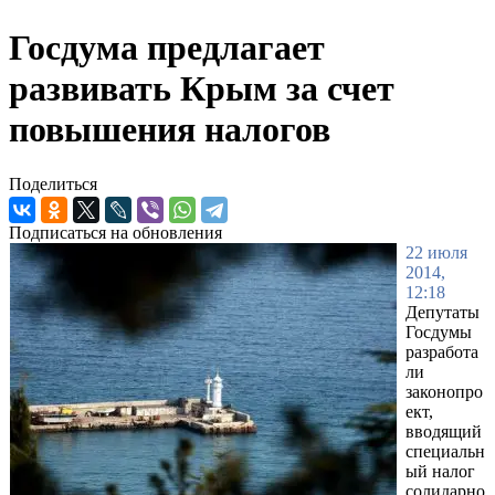
Госдума предлагает
развивать Крым за счет
повышения налогов
Поделиться
Подписаться на обновления
22 июля
2014,
12:18
Депутаты
Госдумы
разработа
ли
законопро
ект,
вводящий
специальн
ый налог
солидарно