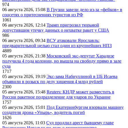
974
06 августа 2026, 15:08
В Грузии завели дело из-за «фейков» в
соцсетях о притеснениях туристов из РФ
1061
06 августа 2026, 12:14
Трамп пригрозил тюрьмой
допустившим утечку данных о нехватке ракет у США
986
06 августа 2026, 09:34
ВСУ атаковали Ярославль:
предварительной целью стал один из крупнейших НПЗ
4889
05 августа 2026, 21:38
Московский экс-депутат Харадизе
получила 4 года колонии, но вышла на свободу прямо в зале
суда
1717
05 августа 2026, 19:19
Экс-зама Набиуллиной в ЦБ Исаева
объявили в розыск по делу хищения 4 млрд рублей
2300
05 августа 2026, 15:48
Reuters: КНДР может разместить в
России ракетное подразделение для ударов по Украине
1757
05 августа 2026, 15:01
Под Екатеринбургом взорвали машину
создателя дрона «Упырь», водитель погиб
1626
05 августа 2026, 11:03
Суд продлил арест бывшему главе
Росавиации Нерадько по делу о мошенничестве