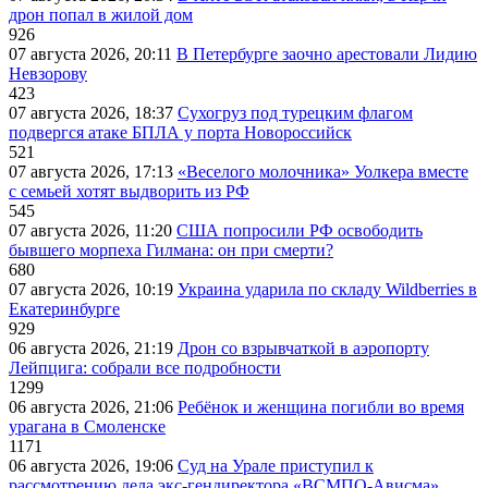
дрон попал в жилой дом
926
07 августа 2026, 20:11
В Петербурге заочно арестовали Лидию
Невзорову
423
07 августа 2026, 18:37
Сухогруз под турецким флагом
подвергся атаке БПЛА у порта Новороссийск
521
07 августа 2026, 17:13
«Веселого молочника» Уолкера вместе
с семьей хотят выдворить из РФ
545
07 августа 2026, 11:20
США попросили РФ освободить
бывшего морпеха Гилмана: он при смерти?
680
07 августа 2026, 10:19
Украина ударила по складу Wildberries в
Екатеринбурге
929
06 августа 2026, 21:19
Дрон со взрывчаткой в аэропорту
Лейпцига: собрали все подробности
1299
06 августа 2026, 21:06
Ребёнок и женщина погибли во время
урагана в Смоленске
1171
06 августа 2026, 19:06
Суд на Урале приступил к
рассмотрению дела экс-гендиректора «ВСМПО-Ависма»