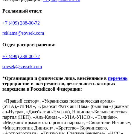
Рекламный отдел:
+7 (499) 288-00-72
reklama@sovsek.com
Отдел распространения:
+7 (499) 288-00-72
sovsek@sovsek.com
*Организации и физические лица, внесённные в
перечень
террористов и экстремистов, деятельность которых
запрещена в Российской Федерации:
«Правый сектор», «Украинская повстанческая армия»
(УПА),«ИГИЛ», «Джабхат Фатх аш-Шам» (бывшая «Джабхат
ан-Нусра», «Джебхат ан-Нусра»), Национал-Большевистская
партия (НБП), «Аль-Каида», «УНА-УНСО», «Талибан»,
«Меджлис крымско-татарского народа», «Свидетели Иеговы»,
«Мизантропик Дивижн», «Братство» Корчинского,
«Артподготовка», «Тризуб им. Степана Бандеры», «НСО»,