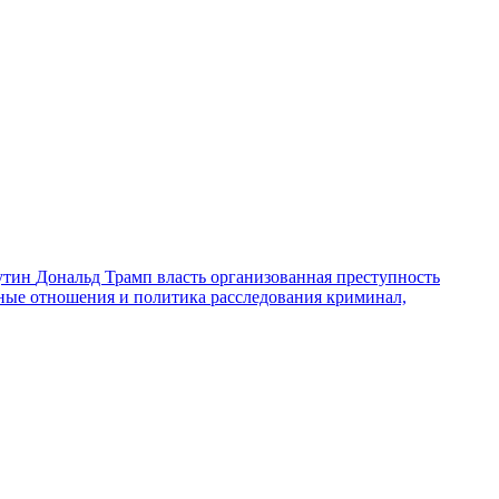
утин
Дональд Трамп
власть
организованная преступность
ные отношения и политика
расследования
криминал,