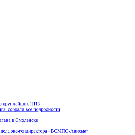
 из крупнейших НПЗ
га: собрали все подробности
агана в Смоленске
ю дела экс-гендиректора «ВСМПО-Ависма»