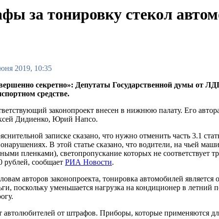
фы за тонировку стекол авто
юня 2019, 10:35
вершенно секретно»: Депутаты Государственной думы от ЛД
нспортном средстве.
ветствующий законопроект внесен в нижнюю палату. Его автор
ксей Дидиенко, Юрий Напсо.
яснительной записке сказано, что нужно отменить часть 3.1 ст
онарушениях. В этой статье сказано, что водители, на чьей ма
ными пленками), светопропускание которых не соответствует т
0 рублей, сообщает
РИА Новости
.
ловам авторов законопроекта, тонировка автомобилей является
ги, поскольку уменьшается нагрузка на кондиционер в летний п
огу.
т автолюбителей от штрафов. Приборы, которые применяются для