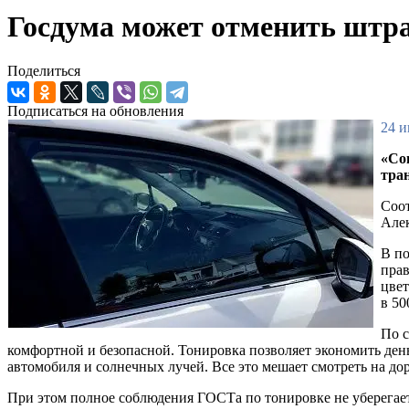
Госдума может отменить штра
Поделиться
Подписаться на обновления
24 и
«Со
тра
Соот
Але
В по
прав
цвет
в 50
По с
комфортной и безопасной. Тонировка позволяет экономить день
автомобиля и солнечных лучей. Все это мешает смотреть на дор
При этом полное соблюдения ГОСТа по тонировке не уберегае