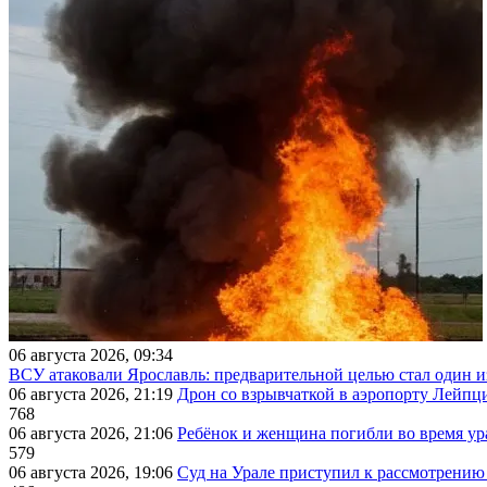
06 августа 2026, 09:34
ВСУ атаковали Ярославль: предварительной целью стал один
06 августа 2026, 21:19
Дрон со взрывчаткой в аэропорту Лейпци
768
06 августа 2026, 21:06
Ребёнок и женщина погибли во время ур
579
06 августа 2026, 19:06
Суд на Урале приступил к рассмотрени