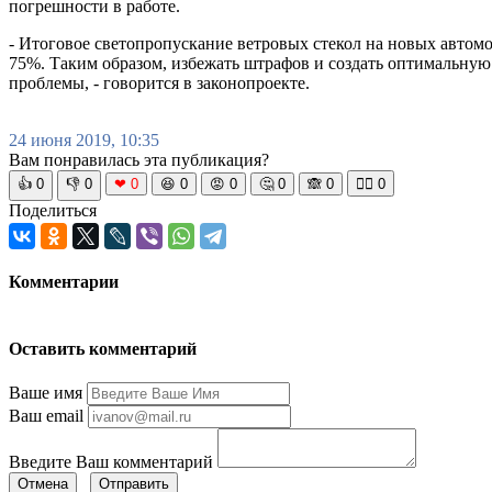
погрешности в работе.
- Итоговое светопропускание ветровых стекол на новых автом
75%. Таким образом, избежать штрафов и создать оптимальну
проблемы, - говорится в законопроекте.
24 июня 2019, 10:35
Вам понравилась эта публикация?
👍
0
👎
0
❤
0
😆
0
😡
0
🤔
0
🙈
0
🧘‍♀️
0
Поделиться
Комментарии
Оставить комментарий
Ваше имя
Ваш email
Введите Ваш комментарий
Отмена
Отправить