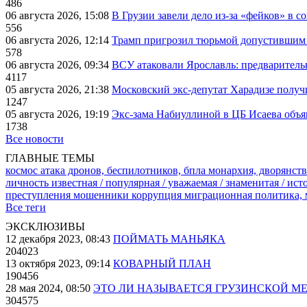
486
06 августа 2026, 15:08
В Грузии завели дело из-за «фейков» в с
556
06 августа 2026, 12:14
Трамп пригрозил тюрьмой допустившим 
578
06 августа 2026, 09:34
ВСУ атаковали Ярославль: предварител
4117
05 августа 2026, 21:38
Московский экс-депутат Харадизе получи
1247
05 августа 2026, 19:19
Экс-зама Набиуллиной в ЦБ Исаева объя
1738
Все новости
ГЛАВНЫЕ ТЕМЫ
космос
атака дронов, беспилотников, бпла
монархия, дворянств
личность известная / популярная / уважаемая / знаменитая / ис
преступления
мошенники
коррупция
миграционная политика,
Все теги
ЭКСКЛЮЗИВЫ
12 декабря 2023, 08:43
ПОЙМАТЬ МАНЬЯКА
204023
13 октября 2023, 09:14
КОВАРНЫЙ ПЛАН
190456
28 мая 2024, 08:50
ЭТО ЛИ НАЗЫВАЕТСЯ ГРУЗИНСКОЙ М
304575