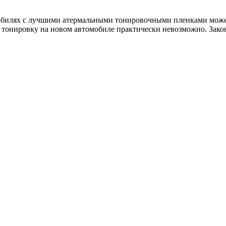
обилях с лучшими атермальными тонировочными пленками может в
ю тонировку на новом автомобиле практически невозможно. Зак