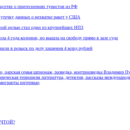
оцсетях о притеснениях туристов из РФ
утечку данных о нехватке ракет у США
ьной целью стал один из крупнейших НПЗ
ла 4 года колонии, но вышла на свободу прямо в зале суда
вили в розыск по делу хищения 4 млрд рублей
о, царская семья
шпионаж, разведка, контрразведка
Владимир П
торическая
терроризм
литература, детектив, рассказы
международ
 мигранты
интервью
ЕЧТОЙ?