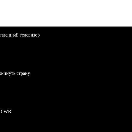
упленный телевизор
окинуть страну
ПО WB