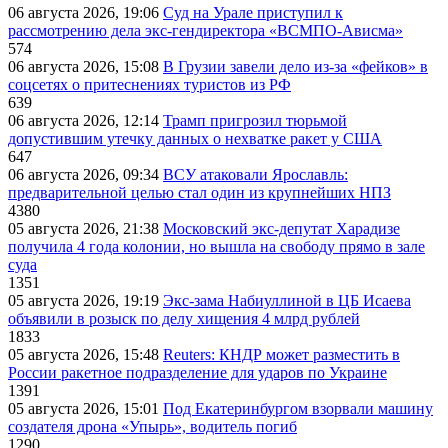
06 августа 2026, 19:06
Суд на Урале приступил к
рассмотрению дела экс-гендиректора «ВСМПО-Ависма»
574
06 августа 2026, 15:08
В Грузии завели дело из-за «фейков» в
соцсетях о притеснениях туристов из РФ
639
06 августа 2026, 12:14
Трамп пригрозил тюрьмой
допустившим утечку данных о нехватке ракет у США
647
06 августа 2026, 09:34
ВСУ атаковали Ярославль:
предварительной целью стал один из крупнейших НПЗ
4380
05 августа 2026, 21:38
Московский экс-депутат Харадизе
получила 4 года колонии, но вышла на свободу прямо в зале
суда
1351
05 августа 2026, 19:19
Экс-зама Набиуллиной в ЦБ Исаева
объявили в розыск по делу хищения 4 млрд рублей
1833
05 августа 2026, 15:48
Reuters: КНДР может разместить в
России ракетное подразделение для ударов по Украине
1391
05 августа 2026, 15:01
Под Екатеринбургом взорвали машину
создателя дрона «Упырь», водитель погиб
1290