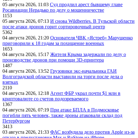
05 августа 2026, 11:03
Суд продлил арест бывшему главе
Росавиации Нерадько по делу о мошенничестве
1153
05 августа 2026, 07:13
И снова Wildberries. В Тульской области
после атаки дронов горит сортировочный центр
5362
04 августа 2026, 21:20
Основателя ЧВК «Ястреб» Марущенко
приговорили к 18 годам за похищение военных
1653
04 августа 2026, 15:17
Жителя Крыма задержали по делу о
производстве дронов при помощи 3D‑принтера
1487
04 августа 2026, 13:52
Грузовики экс-начальника ГАИ
Волгоградской области выставили на торги после дела о
взятках
2110
04 августа 2026, 12:18
Агент ФБР украл почти $1 млн в
криптовалюте со счетов подозреваемого
1367
04 августа 2026, 07:19
При атаке БПЛА в Подмосковье
погибли пять человек, также дроны атаковали склад под
Петербургом
3413
03 августа 2026, 21:33
ФАС возбудила дело против Apple из-за
отказа в предустановке Max и RuStore на iPhone