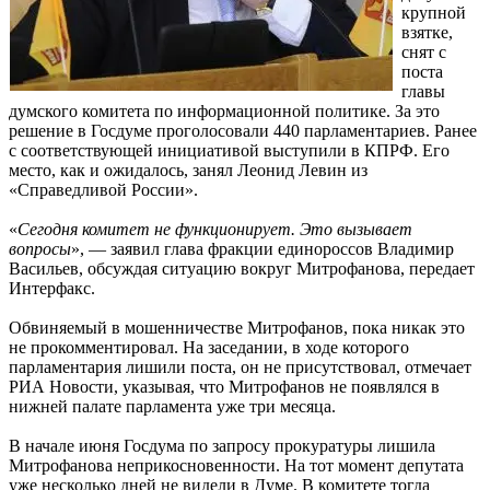
крупной
взятке,
снят с
поста
главы
думского комитета по информационной политике. За это
решение в Госдуме проголосовали 440 парламентариев. Ранее
с соответствующей инициативой выступили в КПРФ. Его
место, как и ожидалось, занял Леонид Левин из
«Справедливой России».
«
Сегодня комитет не функционирует. Это вызывает
вопросы
», — заявил глава фракции единороссов Владимир
Васильев, обсуждая ситуацию вокруг Митрофанова, передает
Интерфакс.
Обвиняемый в мошенничестве Митрофанов, пока никак это
не прокомментировал. На заседании, в ходе которого
парламентария лишили поста, он не присутствовал, отмечает
РИА Новости, указывая, что Митрофанов не появлялся в
нижней палате парламента уже три месяца.
В начале июня Госдума по запросу прокуратуры лишила
Митрофанова неприкосновенности. На тот момент депутата
уже несколько дней не видели в Думе. В комитете тогда