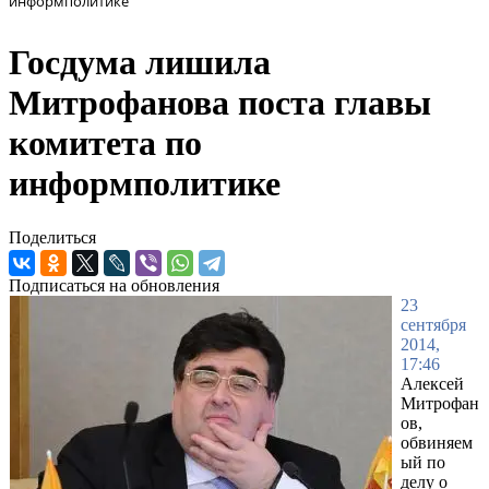
информполитике
Госдума лишила
Митрофанова поста главы
комитета по
информполитике
Поделиться
Подписаться на обновления
23
сентября
2014,
17:46
Алексей
Митрофан
ов,
обвиняем
ый по
делу о