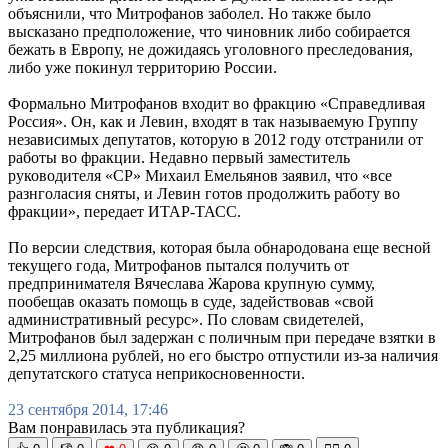
объяснили, что Митрофанов заболел. Но также было
высказано предположение, что чиновник либо собирается
бежать в Европу, не дожидаясь уголовного преследования,
либо уже покинул территорию России.
Формально Митрофанов входит во фракцию «Справедливая
Россия». Он, как и Левин, входят в так называемую Группу
независимых депутатов, которую в 2012 году отстранили от
работы во фракции. Недавно первый заместитель
руководителя «СР» Михаил Емельянов заявил, что «все
разнголасия сняты, и Левин готов продолжить работу во
фракции», передает ИТАР-ТАСС.
По версии следствия, которая была обнародована еще весной
текущего года, Митрофанов пытался получить от
предпринимателя Вячеслава Жарова крупную сумму,
пообещав оказать помощь в суде, задействовав «свой
административный ресурс». По словам свидетелей,
Митрофанов был задержан с поличным при передаче взятки в
2,25 миллиона рублей, но его быстро отпустили из-за наличия
депутатского статуса неприкосновенности.
23 сентября 2014, 17:46
Вам понравилась эта публикация?