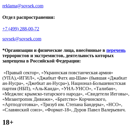
reklama@sovsek.com
Отдел распространения:
+7 (499) 288-00-72
sovsek@sovsek.com
*Организации и физические лица, внесённные в
перечень
террористов и экстремистов, деятельность которых
запрещена в Российской Федерации:
«Правый сектор», «Украинская повстанческая армия»
(УПА),«ИГИЛ», «Джабхат Фатх аш-Шам» (бывшая «Джабхат
ан-Нусра», «Джебхат ан-Нусра»), Национал-Большевистская
партия (НБП), «Аль-Каида», «УНА-УНСО», «Талибан»,
«Меджлис крымско-татарского народа», «Свидетели Иеговы»,
«Мизантропик Дивижн», «Братство» Корчинского,
«Артподготовка», «Тризуб им. Степана Бандеры», «НСО»,
«Славянский союз», «Формат-18», Дуров Павел Валерьевич.
18+