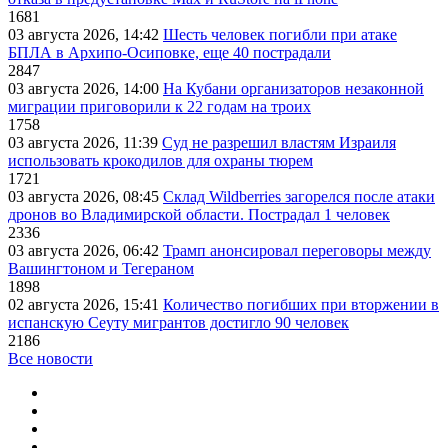
1681
03 августа 2026, 14:42
Шесть человек погибли при атаке
БПЛА в Архипо-Осиповке, еще 40 пострадали
2847
03 августа 2026, 14:00
На Кубани организаторов незаконной
миграции приговорили к 22 годам на троих
1758
03 августа 2026, 11:39
Суд не разрешил властям Израиля
использовать крокодилов для охраны тюрем
1721
03 августа 2026, 08:45
Склад Wildberries загорелся после атаки
дронов во Владимирской области. Пострадал 1 человек
2336
03 августа 2026, 06:42
Трамп анонсировал переговоры между
Вашингтоном и Тегераном
1898
02 августа 2026, 15:41
Количество погибших при вторжении в
испанскую Сеуту мигрантов достигло 90 человек
2186
Все новости