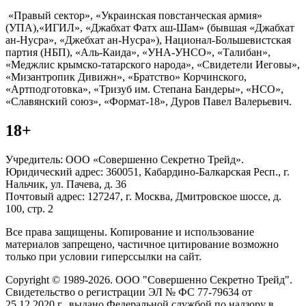
«Правый сектор», «Украинская повстанческая армия»
(УПА),«ИГИЛ», «Джабхат Фатх аш-Шам» (бывшая «Джабхат
ан-Нусра», «Джебхат ан-Нусра»), Национал-Большевистская
партия (НБП), «Аль-Каида», «УНА-УНСО», «Талибан»,
«Меджлис крымско-татарского народа», «Свидетели Иеговы»,
«Мизантропик Дивижн», «Братство» Корчинского,
«Артподготовка», «Тризуб им. Степана Бандеры», «НСО»,
«Славянский союз», «Формат-18», Дуров Павел Валерьевич.
18+
Учредитель: ООО «Совершенно Секретно Трейд».
Юридический адрес: 360051, Кабардино-Балкарская Респ., г.
Нальчик, ул. Пачева, д. 36
Почтовый адрес: 127247, г. Москва, Дмитровское шоссе, д.
100, стр. 2
Все права защищены. Копирование и использование
материалов запрещено, частичное цитирование возможно
только при условии гиперссылки на сайт.
Copyright © 1989-2026. ООО "Совершенно Секретно Трейд".
Свидетельство о регистрации ЭЛ № ФС 77-79634 от
25.12.2020 г., выдано Федеральной службой по надзору в