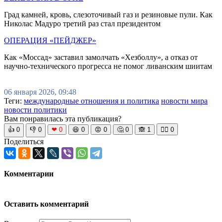
Град камней, кровь, слезоточивый газ и резиновые пули. Как
Николас Мадуро третий раз стал президентом
ОПЕРАЦИЯ «ПЕЙДЖЕР»
Как «Моссад» заставил замолчать «Хезболлу», а отказ от
научно-технического прогресса не помог ливанским шиитам
06 января 2026, 09:48
Теги:
международные отношения и политика
новости мира
новости политики
Вам понравилась эта публикация?
👍
0
👎
0
❤
0
😆
0
😡
0
🤔
0
🙈
1
🧘‍♀️
0
Поделиться
Комментарии
Оставить комментарий