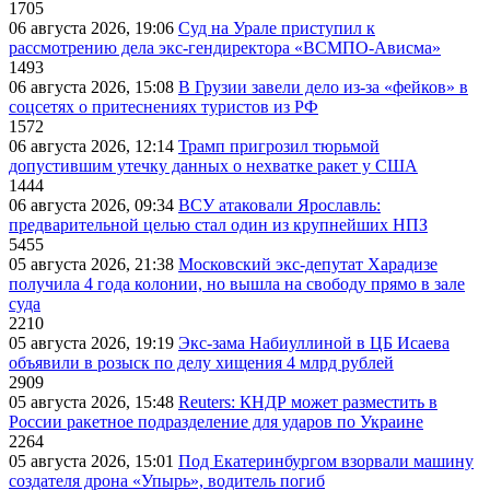
1705
06 августа 2026, 19:06
Суд на Урале приступил к
рассмотрению дела экс-гендиректора «ВСМПО-Ависма»
1493
06 августа 2026, 15:08
В Грузии завели дело из-за «фейков» в
соцсетях о притеснениях туристов из РФ
1572
06 августа 2026, 12:14
Трамп пригрозил тюрьмой
допустившим утечку данных о нехватке ракет у США
1444
06 августа 2026, 09:34
ВСУ атаковали Ярославль:
предварительной целью стал один из крупнейших НПЗ
5455
05 августа 2026, 21:38
Московский экс-депутат Харадизе
получила 4 года колонии, но вышла на свободу прямо в зале
суда
2210
05 августа 2026, 19:19
Экс-зама Набиуллиной в ЦБ Исаева
объявили в розыск по делу хищения 4 млрд рублей
2909
05 августа 2026, 15:48
Reuters: КНДР может разместить в
России ракетное подразделение для ударов по Украине
2264
05 августа 2026, 15:01
Под Екатеринбургом взорвали машину
создателя дрона «Упырь», водитель погиб