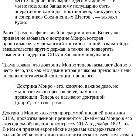
«Это Западное полушарие. Здесь мы живем — и
мы не позволим Западному полушарию стать
оперативной базой для противников, конкурентов
и соперников Соединенных Штатов», — заявлял
Рубио.
Ранее Трамп на фоне своей операции против Венесуэлы
призвал не забывать о доктрине Монро, которая
провозглашает американский континент зоной, закрытой для
вмешательства других держав, а также не подвергать
сомнению лидерство США в Западном полушарии.
Трамп заявил, что доктрину Монро теперь называют Донро в
честь него, так как его администрация якобы превзошла цели
внешнеполитической концепции прошлого.
"Доктрина Монро - это, конечно, важное дело, но
мы значительно превзошли её, намного
превзошли. Теперь её называют доктриной
Донро", - сказал Трамп.
Доктрина Монро является программой внешней политики
США, провозглашённой президентом Джеймсом Монро в его
ежегодном обращении к конгрессу США в декабре 1823 года.
В нём он призвал европейские державы воздержаться от
дальнейшей колонизации или политического вмешательства в