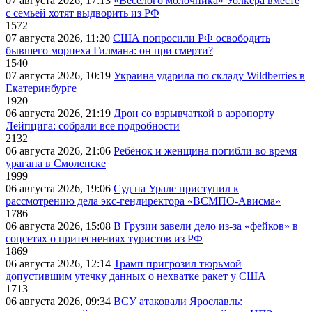
07 августа 2026, 17:13
«Веселого молочника» Уолкера вместе
с семьей хотят выдворить из РФ
1572
07 августа 2026, 11:20
США попросили РФ освободить
бывшего морпеха Гилмана: он при смерти?
1540
07 августа 2026, 10:19
Украина ударила по складу Wildberries в
Екатеринбурге
1920
06 августа 2026, 21:19
Дрон со взрывчаткой в аэропорту
Лейпцига: собрали все подробности
2132
06 августа 2026, 21:06
Ребёнок и женщина погибли во время
урагана в Смоленске
1999
06 августа 2026, 19:06
Суд на Урале приступил к
рассмотрению дела экс-гендиректора «ВСМПО-Ависма»
1786
06 августа 2026, 15:08
В Грузии завели дело из-за «фейков» в
соцсетях о притеснениях туристов из РФ
1869
06 августа 2026, 12:14
Трамп пригрозил тюрьмой
допустившим утечку данных о нехватке ракет у США
1713
06 августа 2026, 09:34
ВСУ атаковали Ярославль: