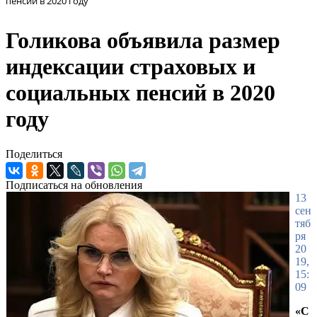
пенсий в 2020 году
Голикова объявила размер
индексации страховых и
социальных пенсий в 2020
году
Поделиться
Подписаться на обновления
13
сен
тяб
ря
20
19,
15:
09
«С