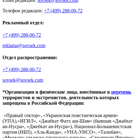
Email редакции:
sovsek@sovsek.com
Телефон редакции:
+7 (499) 288-00-72
Рекламный отдел:
+7 (499) 288-00-72
reklama@sovsek.com
Отдел распространения:
+7 (499) 288-00-72
sovsek@sovsek.com
*Организации и физические лица, внесённные в
перечень
террористов и экстремистов, деятельность которых
запрещена в Российской Федерации:
«Правый сектор», «Украинская повстанческая армия»
(УПА),«ИГИЛ», «Джабхат Фатх аш-Шам» (бывшая «Джабхат
ан-Нусра», «Джебхат ан-Нусра»), Национал-Большевистская
партия (НБП), «Аль-Каида», «УНА-УНСО», «Талибан»,
«Меджлис крымско-татарского народа», «Свидетели Иеговы»,