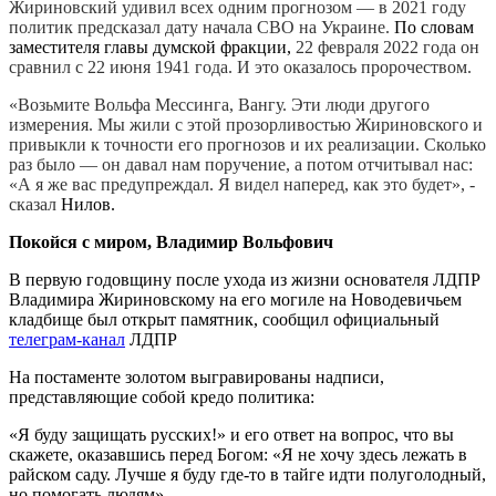
Жириновский удивил всех одним прогнозом — в 2021 году
политик предсказал дату начала СВ
О на Украине.
По словам
заместителя главы думской фракции,
22 февраля 2022 года он
сравнил с 22 июня 1941 года. И это оказалось пророчеством.
«Возьмите Вольфа Мессинга, Вангу. Эти люди другого
измерения. Мы жили с этой прозорливостью Жириновского и
привыкли к точности его прогнозов и их реализации. Сколько
раз было — он давал нам поручение, а потом отчитывал нас:
«А я же вас предупреждал. Я видел наперед, как это будет», -
сказал
Нилов.
Покойся с миром, Владимир Вольфович
В первую годовщину после ухода из жизни основателя ЛДПР
Владимира Жириновскому на его могиле на Новодевичьем
кладбище был открыт памятник, сообщил официальный
телеграм-канал
ЛДПР
На постаменте золотом выгравированы надписи,
представляющие собой кредо политика:
«Я буду защищать русских!» и его ответ на вопрос, что вы
скажете, оказавшись перед Богом: «Я не хочу здесь лежать в
райском саду. Лучше я буду где-то в тайге идти полуголодный,
но помогать людям».