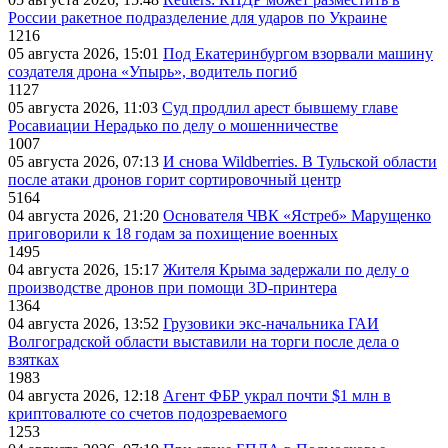
России ракетное подразделение для ударов по Украине
1216
05 августа 2026, 15:01
Под Екатеринбургом взорвали машину
создателя дрона «Упырь», водитель погиб
1127
05 августа 2026, 11:03
Суд продлил арест бывшему главе
Росавиации Нерадько по делу о мошенничестве
1007
05 августа 2026, 07:13
И снова Wildberries. В Тульской области
после атаки дронов горит сортировочный центр
5164
04 августа 2026, 21:20
Основателя ЧВК «Ястреб» Марущенко
приговорили к 18 годам за похищение военных
1495
04 августа 2026, 15:17
Жителя Крыма задержали по делу о
производстве дронов при помощи 3D‑принтера
1364
04 августа 2026, 13:52
Грузовики экс-начальника ГАИ
Волгоградской области выставили на торги после дела о
взятках
1983
04 августа 2026, 12:18
Агент ФБР украл почти $1 млн в
криптовалюте со счетов подозреваемого
1253