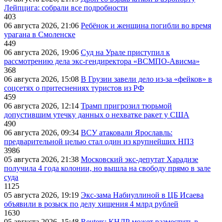
Лейпцига: собрали все подробности
403
06 августа 2026, 21:06
Ребёнок и женщина погибли во время
урагана в Смоленске
449
06 августа 2026, 19:06
Суд на Урале приступил к
рассмотрению дела экс-гендиректора «ВСМПО-Ависма»
368
06 августа 2026, 15:08
В Грузии завели дело из-за «фейков» в
соцсетях о притеснениях туристов из РФ
459
06 августа 2026, 12:14
Трамп пригрозил тюрьмой
допустившим утечку данных о нехватке ракет у США
490
06 августа 2026, 09:34
ВСУ атаковали Ярославль:
предварительной целью стал один из крупнейших НПЗ
3986
05 августа 2026, 21:38
Московский экс-депутат Харадизе
получила 4 года колонии, но вышла на свободу прямо в зале
суда
1125
05 августа 2026, 19:19
Экс-зама Набиуллиной в ЦБ Исаева
объявили в розыск по делу хищения 4 млрд рублей
1630
05 августа 2026, 15:48
Reuters: КНДР может разместить в