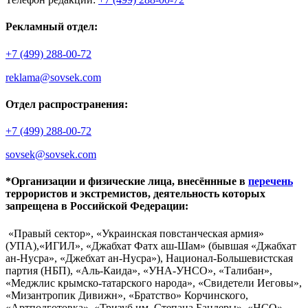
Рекламный отдел:
+7 (499) 288-00-72
reklama@sovsek.com
Отдел распространения:
+7 (499) 288-00-72
sovsek@sovsek.com
*Организации и физические лица, внесённные в
перечень
террористов и экстремистов, деятельность которых
запрещена в Российской Федерации:
«Правый сектор», «Украинская повстанческая армия»
(УПА),«ИГИЛ», «Джабхат Фатх аш-Шам» (бывшая «Джабхат
ан-Нусра», «Джебхат ан-Нусра»), Национал-Большевистская
партия (НБП), «Аль-Каида», «УНА-УНСО», «Талибан»,
«Меджлис крымско-татарского народа», «Свидетели Иеговы»,
«Мизантропик Дивижн», «Братство» Корчинского,
«Артподготовка», «Тризуб им. Степана Бандеры», «НСО»,