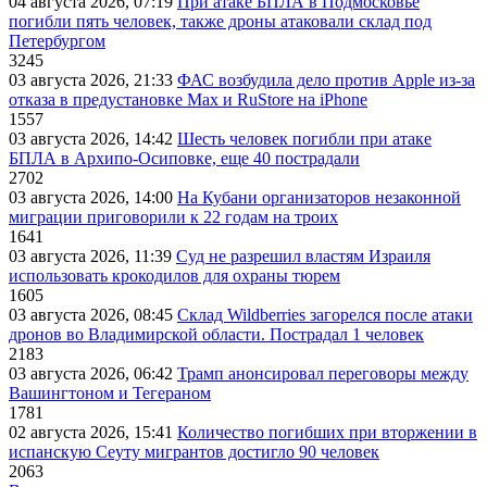
04 августа 2026, 07:19
При атаке БПЛА в Подмосковье
погибли пять человек, также дроны атаковали склад под
Петербургом
3245
03 августа 2026, 21:33
ФАС возбудила дело против Apple из-за
отказа в предустановке Max и RuStore на iPhone
1557
03 августа 2026, 14:42
Шесть человек погибли при атаке
БПЛА в Архипо-Осиповке, еще 40 пострадали
2702
03 августа 2026, 14:00
На Кубани организаторов незаконной
миграции приговорили к 22 годам на троих
1641
03 августа 2026, 11:39
Суд не разрешил властям Израиля
использовать крокодилов для охраны тюрем
1605
03 августа 2026, 08:45
Склад Wildberries загорелся после атаки
дронов во Владимирской области. Пострадал 1 человек
2183
03 августа 2026, 06:42
Трамп анонсировал переговоры между
Вашингтоном и Тегераном
1781
02 августа 2026, 15:41
Количество погибших при вторжении в
испанскую Сеуту мигрантов достигло 90 человек
2063