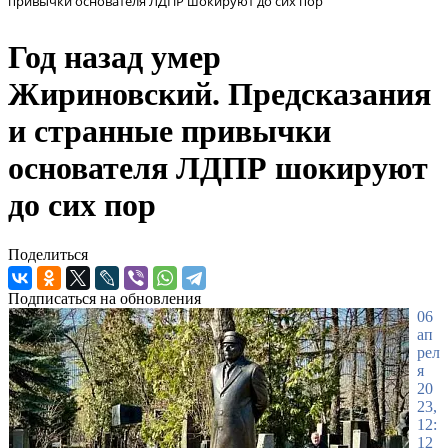
привычки основателя ЛДПР шокируют до сих пор
Год назад умер
Жириновский. Предсказания
и странные привычки
основателя ЛДПР шокируют
до сих пор
Поделиться
Подписаться на обновления
06
ап
рел
я
20
23,
12:
12