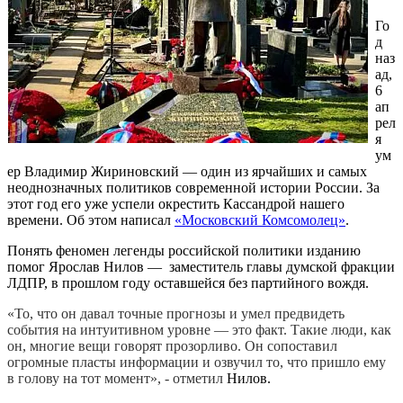
Го
д
наз
ад,
6
ап
рел
я
ум
ер Владимир Жириновский — один из ярчайших и самых
неоднозначных политиков современной истории России. За
этот год его уже успели окрестить Кассандрой нашего
времени. Об этом написал
«Московский Комсомолец»
.
Понять феномен легенды российской политики изданию
помог Ярослав Нилов — заместитель главы думской фракции
ЛДПР, в прошлом году оставшейся без партийного вождя.
«То, что он давал точные прогнозы и умел предвидеть
события на интуитивном уровне — это факт. Такие люди, как
он, многие вещи говорят прозорливо. Он сопоставил
огромные пласты информации и озвучил то, что пришло ему
в голову на тот момент», - отметил
Нилов.