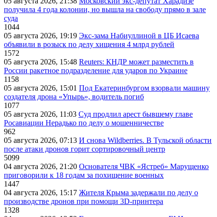
05 августа 2026, 21:38
Московский экс-депутат Харадизе
получила 4 года колонии, но вышла на свободу прямо в зале
суда
1044
05 августа 2026, 19:19
Экс-зама Набиуллиной в ЦБ Исаева
объявили в розыск по делу хищения 4 млрд рублей
1572
05 августа 2026, 15:48
Reuters: КНДР может разместить в
России ракетное подразделение для ударов по Украине
1158
05 августа 2026, 15:01
Под Екатеринбургом взорвали машину
создателя дрона «Упырь», водитель погиб
1077
05 августа 2026, 11:03
Суд продлил арест бывшему главе
Росавиации Нерадько по делу о мошенничестве
962
05 августа 2026, 07:13
И снова Wildberries. В Тульской области
после атаки дронов горит сортировочный центр
5099
04 августа 2026, 21:20
Основателя ЧВК «Ястреб» Марущенко
приговорили к 18 годам за похищение военных
1447
04 августа 2026, 15:17
Жителя Крыма задержали по делу о
производстве дронов при помощи 3D‑принтера
1328