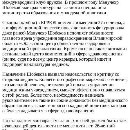
международный клуб дружбы. В прошлом году Манучехр
Шобеков выиграл конкурс на главного специалиста
министерства образования и молодежной политики.
С конца октября (в ЕГРЮЛ внесены изменения 27-го числа, а
в информационной повестке новая должность фигурировала
даже ранее) Манучехр Шобеков исполняет обязанности
главного врача учреждения здравоохранения Владимирской
области «Областной центр общественного здоровья и
медицинской профилактики». Кроме того, он также возглавил
региональный центр компетенций в сфере здравоохранения
(он же, судя по всему, центр карьеры), который ищет и
подбирает кандидатуры медиков.
Назначение Шобекова вызвало недовольство и критику со
стороны медиков. Коллеги по профессии выражают сомнения,
что молодой человек, не имеющий опыта в управлении
медицинским учреждением, сможет эффективно справляться
с этой ролью. Более того, необходимость назначать
руководителей на такие высокие должности без медицинского
образования вызывает вопросы о кадровой политике, которая
сейчас складывается в сфере здравоохранения.
По стандартам минздрава у главных врачей должен быть стаж
руководящей деятельности не менее пяти лет. 26-летний