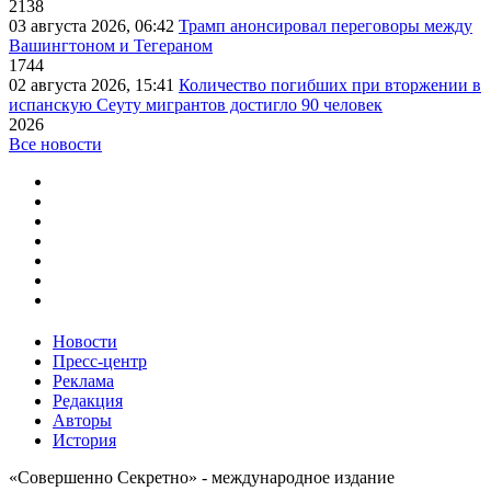
2138
03 августа 2026, 06:42
Трамп анонсировал переговоры между
Вашингтоном и Тегераном
1744
02 августа 2026, 15:41
Количество погибших при вторжении в
испанскую Сеуту мигрантов достигло 90 человек
2026
Все новости
Новости
Пресс-центр
Реклама
Редакция
Авторы
История
«Совершенно Секретно» - международное издание