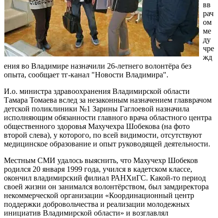
вв
рач
ом
ме
ду
чре
жд
ения во Владимире назначили 26-летнего волонтёра без
опыта, сообщает тг-канал "Новости Владимира".
И.о. министра здравоохранения Владимирской области
Тамара Томаева вслед за незаконным назначением главврачом
детской поликлиники №1 Зарины Гаглоевой назначила
исполняющим обязанности главного врача областного центра
общественного здоровья Махучехра Шобекова (на фото
второй слева), у которого, по всей видимости, отсутствуют
медицинское образование и опыт руководящей деятельности.
Местным СМИ удалось выяснить, что Махучехр Шобеков
родился 20 января 1999 года, учился в кадетском классе,
окончил владимирский филиал РАНХиГС. Какой-то период
своей жизни он занимался волонтёрством, был замдиректора
некоммерческой организации «Координационный центр
поддержки добровольчества и реализации молодежных
инициатив Владимирской области» и возглавлял