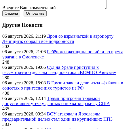
Введите Ваш комментарий
Отмена
Отправить
Другие Новости
06 августа 2026, 21:19
Дрон со взрывчаткой в аэропорту
Лейпцига: собрали все подробности
202
06 августа 2026, 21:06
Ребёнок и женщина погибли во время
урагана в Смоленске
248
06 августа 2026, 19:06
Суд на Урале приступил к
рассмотрению дела экс-гендиректора «ВСМПО-Ависма»
280
06 августа 2026, 15:08
В Грузии завели дело из-за «фейков» в
соцсетях о притеснениях туристов из РФ
400
06 августа 2026, 12:14
Трамп пригрозил тюрьмой
допустившим утечку данных о нехватке ракет у США
435
06 августа 2026, 09:34
ВСУ атаковали Ярославль:
предварительной целью стал один из крупнейших НПЗ
3837