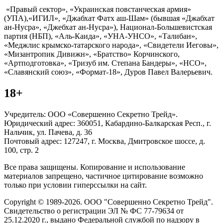
«Правый сектор», «Украинская повстанческая армия»
(УПА),«ИГИЛ», «Джабхат Фатх аш-Шам» (бывшая «Джабхат
ан-Нусра», «Джебхат ан-Нусра»), Национал-Большевистская
партия (НБП), «Аль-Каида», «УНА-УНСО», «Талибан»,
«Меджлис крымско-татарского народа», «Свидетели Иеговы»,
«Мизантропик Дивижн», «Братство» Корчинского,
«Артподготовка», «Тризуб им. Степана Бандеры», «НСО»,
«Славянский союз», «Формат-18», Дуров Павел Валерьевич.
18+
Учредитель: ООО «Совершенно Секретно Трейд».
Юридический адрес: 360051, Кабардино-Балкарская Респ., г.
Нальчик, ул. Пачева, д. 36
Почтовый адрес: 127247, г. Москва, Дмитровское шоссе, д.
100, стр. 2
Все права защищены. Копирование и использование
материалов запрещено, частичное цитирование возможно
только при условии гиперссылки на сайт.
Copyright © 1989-2026. ООО "Совершенно Секретно Трейд".
Свидетельство о регистрации ЭЛ № ФС 77-79634 от
25.12.2020 г., выдано Федеральной службой по надзору в