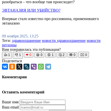
разобраться – что вообще там происходит?
ЭВТАНАЗИЯ ИЛИ УБИЙСТВО?
Впервые стало известно про россиянина, применившего
эвтаназию
09 ноября 2025, 13:25
Теги:
здравоохранение
новости здравоохранение
новости
регионы
Вам понравилась эта публикация?
👍
1
👎
1
❤
0
😆
0
😡
1
🤔
2
🙈
0
🧘‍♀️
0
Поделиться
Комментарии
Оставить комментарий
Ваше имя
Ваш email