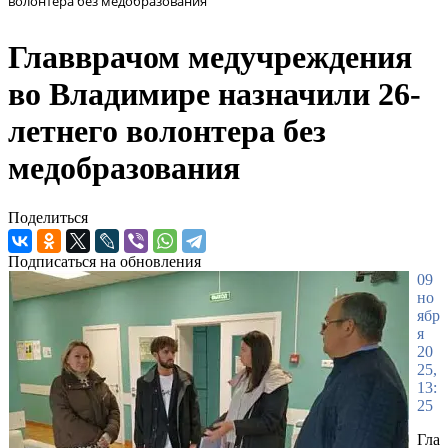
волонтера без медобразования
Главврачом медучреждения
во Владимире назначили 26-
летнего волонтера без
медобразования
Поделиться
Подписаться на обновления
09
но
ябр
я
20
25,
13:
25
Гла