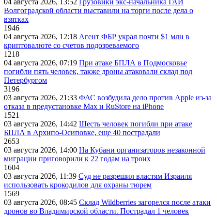
04 августа 2026, 13:52
Грузовики экс-начальника ГАИ
Волгоградской области выставили на торги после дела о
взятках
1946
04 августа 2026, 12:18
Агент ФБР украл почти $1 млн в
криптовалюте со счетов подозреваемого
1218
04 августа 2026, 07:19
При атаке БПЛА в Подмосковье
погибли пять человек, также дроны атаковали склад под
Петербургом
3196
03 августа 2026, 21:33
ФАС возбудила дело против Apple из-за
отказа в предустановке Max и RuStore на iPhone
1521
03 августа 2026, 14:42
Шесть человек погибли при атаке
БПЛА в Архипо-Осиповке, еще 40 пострадали
2653
03 августа 2026, 14:00
На Кубани организаторов незаконной
миграции приговорили к 22 годам на троих
1604
03 августа 2026, 11:39
Суд не разрешил властям Израиля
использовать крокодилов для охраны тюрем
1569
03 августа 2026, 08:45
Склад Wildberries загорелся после атаки
дронов во Владимирской области. Пострадал 1 человек