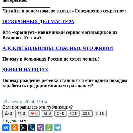
интересное.
____________________
Читайте в новом номере газеты «Совершенно секретно»:
ПОХОРОННЫХ ДЕЛ МАСТЕРА
Кто «крышует» навязчивый сервис могильщиков из
Великого Устюга?
АДСКИЕ БОЛЬНИЦЫ: СПАСИБО, ЧТО ЖИВОЙ
Почему в больницах России не хотят лечить?
ДЕНЬГИ НА РОДАХ
Почему рождение ребёнка становятся ещё одним поводом
заработать предприимчивым гражданам?
30 августа 2024, 11:04
Вам понравилась эта публикация?
👍
0
👎
0
❤
0
😆
0
😡
0
🤔
0
🙈
0
🧘‍♀️
0
Поделиться