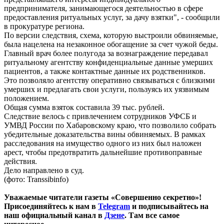
предпринимателя, занимающегося деятельностью в сфере
предоставления ритуальных услуг, за дачу взятки", - сообщили
в прокуратуре региона.
По версии следствия, схема, которую выстроили обвиняемые,
была нацелена на незаконное обогащение за счет чужой беды.
Главный врач более полугода за вознаграждение передавал
ритуальному агентству конфиденциальные данные умерших
пациентов, а также контактные данные их родственников.
Это позволяло агентству оперативно связываться с близкими
умерших и предлагать свои услуги, пользуясь их уязвимым
положением.
Общая сумма взяток составила 39 тыс. рублей.
Следствие велось с привлечением сотрудников УФСБ и
УМВД России по Хабаровскому краю, что позволило собрать
убедительные доказательства вины обвиняемых. В рамках
расследования на имущество одного из них был наложен
арест, чтобы предотвратить дальнейшие противоправные
действия.
Дело направлено в суд.
(фото: Transsibinfo)
Уважаемые читатели газеты «Совершенно секретно»!
Присоединяйтесь к нам в
Telegram
и подписывайтесь на
наш официальный канал в
Дзене
. Там все самое