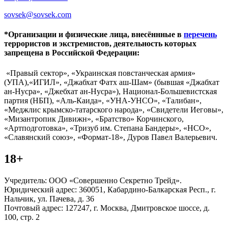
sovsek@sovsek.com
*Организации и физические лица, внесённные в
перечень
террористов и экстремистов, деятельность которых
запрещена в Российской Федерации:
«Правый сектор», «Украинская повстанческая армия»
(УПА),«ИГИЛ», «Джабхат Фатх аш-Шам» (бывшая «Джабхат
ан-Нусра», «Джебхат ан-Нусра»), Национал-Большевистская
партия (НБП), «Аль-Каида», «УНА-УНСО», «Талибан»,
«Меджлис крымско-татарского народа», «Свидетели Иеговы»,
«Мизантропик Дивижн», «Братство» Корчинского,
«Артподготовка», «Тризуб им. Степана Бандеры», «НСО»,
«Славянский союз», «Формат-18», Дуров Павел Валерьевич.
18+
Учредитель: ООО «Совершенно Секретно Трейд».
Юридический адрес: 360051, Кабардино-Балкарская Респ., г.
Нальчик, ул. Пачева, д. 36
Почтовый адрес: 127247, г. Москва, Дмитровское шоссе, д.
100, стр. 2