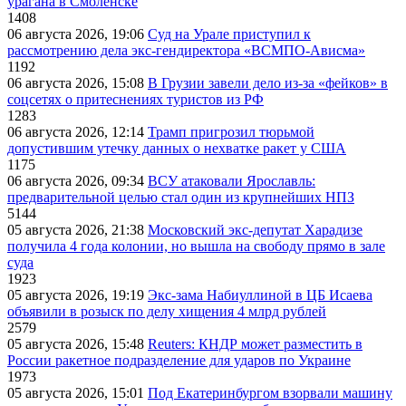
урагана в Смоленске
1408
06 августа 2026, 19:06
Суд на Урале приступил к
рассмотрению дела экс-гендиректора «ВСМПО-Ависма»
1192
06 августа 2026, 15:08
В Грузии завели дело из-за «фейков» в
соцсетях о притеснениях туристов из РФ
1283
06 августа 2026, 12:14
Трамп пригрозил тюрьмой
допустившим утечку данных о нехватке ракет у США
1175
06 августа 2026, 09:34
ВСУ атаковали Ярославль:
предварительной целью стал один из крупнейших НПЗ
5144
05 августа 2026, 21:38
Московский экс-депутат Харадизе
получила 4 года колонии, но вышла на свободу прямо в зале
суда
1923
05 августа 2026, 19:19
Экс-зама Набиуллиной в ЦБ Исаева
объявили в розыск по делу хищения 4 млрд рублей
2579
05 августа 2026, 15:48
Reuters: КНДР может разместить в
России ракетное подразделение для ударов по Украине
1973
05 августа 2026, 15:01
Под Екатеринбургом взорвали машину