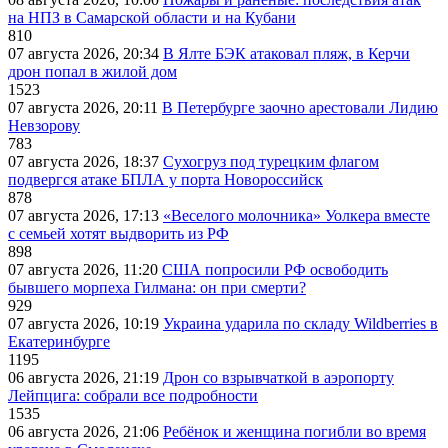
на НПЗ в Самарской области и на Кубани
810
07 августа 2026, 20:34
В Ялте БЭК атаковал пляж, в Керчи
дрон попал в жилой дом
1523
07 августа 2026, 20:11
В Петербурге заочно арестовали Лидию
Невзорову
783
07 августа 2026, 18:37
Сухогруз под турецким флагом
подвергся атаке БПЛА у порта Новороссийск
878
07 августа 2026, 17:13
«Веселого молочника» Уолкера вместе
с семьей хотят выдворить из РФ
898
07 августа 2026, 11:20
США попросили РФ освободить
бывшего морпеха Гилмана: он при смерти?
929
07 августа 2026, 10:19
Украина ударила по складу Wildberries в
Екатеринбурге
1195
06 августа 2026, 21:19
Дрон со взрывчаткой в аэропорту
Лейпцига: собрали все подробности
1535
06 августа 2026, 21:06
Ребёнок и женщина погибли во время