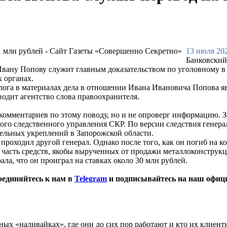
13 июля 202
Банковский
ану Попову служит главным доказательством по уголовному в 
 органах.
га в материалах дела в отношении Ивана Ивановича Попова явл
водит агентство слова правоохранителя.
 комментариев по этому поводу, но и не опроверг информацию. 
ного следственного управления СКР. По версии следствия генера
тельных укреплений в Запорожской области.
роходил другой генерал. Однако после того, как он погиб на к
о часть средств, якобы вырученных от продажи металлоконструк
ала, что он проиграл на ставках около 30 млн рублей.
оединяйтесь к нам в
Telegram
и подписывайтесь на наш офиц
ных «наливайках», где они до сих пор работают и кто их клиент