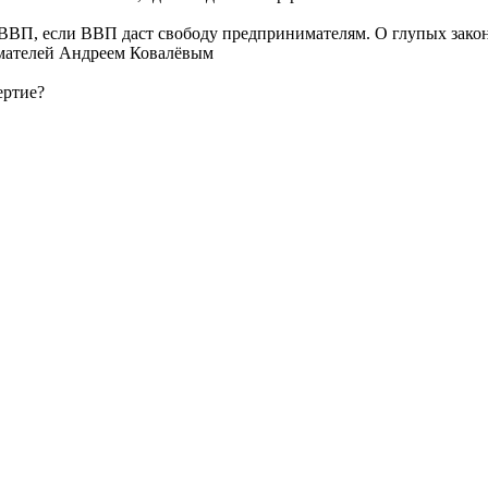
ВВП, если ВВП даст свободу предпринимателям. О глупых зако
мателей Андреем Ковалёвым
ертие?