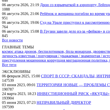
646
06 августа 2026, 21:19
Дрон со взрывчаткой в аэропорту Лейпци
1088
06 августа 2026, 21:06
Ребёнок и женщина погибли во время ур
951
06 августа 2026, 19:06
Суд на Урале приступил к рассмотрени
764
06 августа 2026, 15:08
В Грузии завели дело из-за «фейков» в с
845
Все новости
ГЛАВНЫЕ ТЕМЫ
космос
атака дронов, беспилотников, бпла
монархия, дворянств
личность известная / популярная / уважаемая / знаменитая / ис
преступления
мошенники
коррупция
миграционная политика,
Все теги
ЭКСКЛЮЗИВЫ
06 февраля 2025, 15:00
СПОРТ В СССР: СКАНДАЛЫ, ИНТР
147539
03 июня 2023, 09:01
ТЕРРИТОРИИ НОВЫЕ — ПРОБЛЕМЫ 
190787
24 марта 2023, 18:23
ИНВЕСТИЦИОННЫЙ РИСК «ЯКУДЗЫ»
193904
05 июня 2023, 07:23
НЕПРАВИЛЬНЫЙ ДИРЕКТОР
197599