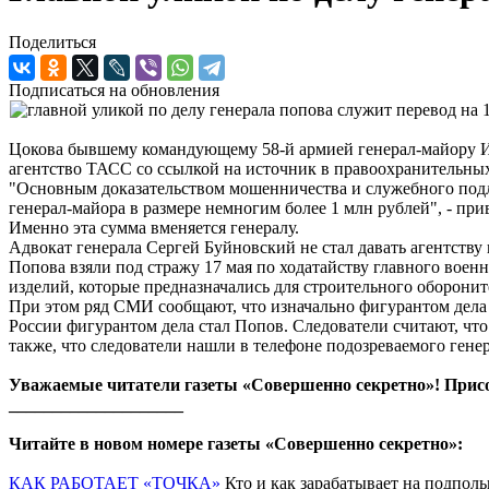
Поделиться
Подписаться на обновления
Цокова бывшему командующему 58-й армией генерал-майору Ив
агентство ТАСС со ссылкой на источник в правоохранительных
"Основным доказательством мошенничества и служебного подло
генерал-майора в размере немногим более 1 млн рублей", - при
Именно эта сумма вменяется генералу.
Адвокат генерала Сергей Буйновский не стал давать агентству
Попова взяли под стражу 17 мая по ходатайству главного воен
изделий, которые предназначались для строительного оборони
При этом ряд СМИ сообщают, что изначально фигурантом дела п
России фигурантом дела стал Попов. Следователи считают, чт
также, что следователи нашли в телефоне подозреваемого генер
Уважаемые читатели газеты «Совершенно секретно»! Прис
____________________
Читайте в новом номере газеты «Совершенно секретно»:
КАК РАБОТАЕТ «ТОЧКА»
Кто и как зарабатывает на подполь