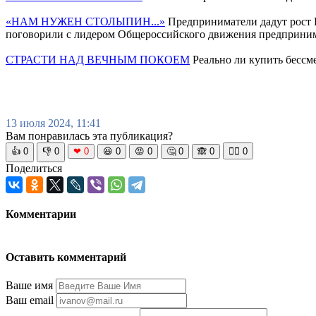
«НАМ НУЖЕН СТОЛЫПИН...»
Предприниматели дадут рост 
поговорили с лидером Общероссийского движения предприни
СТРАСТИ НАД ВЕЧНЫМ ПОКОЕМ
Реально ли купить бессм
13 июля 2024, 11:41
Вам понравилась эта публикация?
👍
0
👎
0
❤
0
😆
0
😡
0
🤔
0
🙈
0
🧘‍♀️
0
Поделиться
Комментарии
Оставить комментарий
Ваше имя
Ваш email