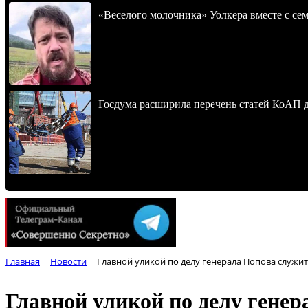
«Веселого молочника» Уолкера вместе с се
Госдума расширила перечень статей КоАП 
Главная
Новости
Главной уликой по делу генерала Попова служит
Главной уликой по делу генер