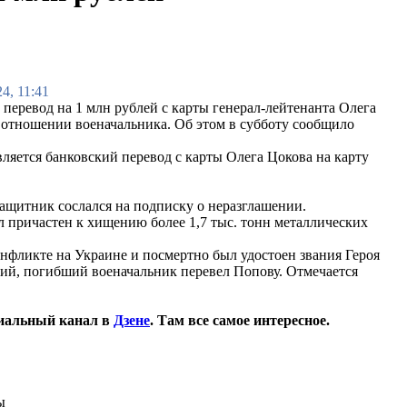
4, 11:41
 перевод на 1 млн рублей с карты генерал-лейтенанта Олега
отношении военачальника. Об этом в субботу сообщило
яется банковский перевод с карты Олега Цокова на карту
Защитник сослался на подписку о неразглашении.
л причастен к хищению более 1,7 тыс. тонн металлических
онфликте на Украине и посмертно был удостоен звания Героя
ций, погибший военачальник перевел Попову. Отмечается
иальный канал в
Дзене
. Там все самое интересное.
ы