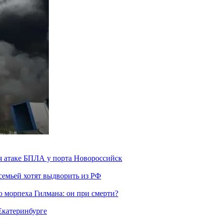
я атаке БПЛА у порта Новороссийск
семьей хотят выдворить из РФ
морпеха Гилмана: он при смерти?
 Екатеринбурге