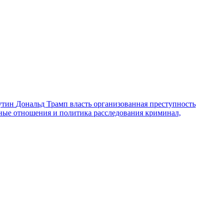
утин
Дональд Трамп
власть
организованная преступность
ные отношения и политика
расследования
криминал,