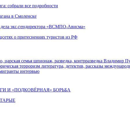
га: собрали все подробности
агана в Смоленске
ю дела экс-гендиректора «ВСМПО-Ависма»
оцсетях о притеснениях туристов из РФ
о, царская семья
шпионаж, разведка, контрразведка
Владимир П
торическая
терроризм
литература, детектив, рассказы
международ
 мигранты
интервью
ИГИ И «ПОДКОВЁРНАЯ» БОРЬБА
СТАРЫЕ