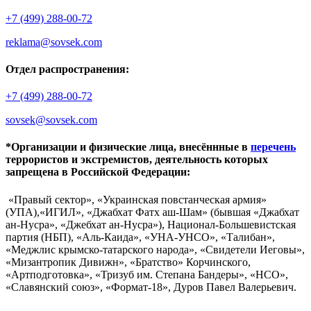
+7 (499) 288-00-72
reklama@sovsek.com
Отдел распространения:
+7 (499) 288-00-72
sovsek@sovsek.com
*Организации и физические лица, внесённные в
перечень
террористов и экстремистов, деятельность которых
запрещена в Российской Федерации:
«Правый сектор», «Украинская повстанческая армия»
(УПА),«ИГИЛ», «Джабхат Фатх аш-Шам» (бывшая «Джабхат
ан-Нусра», «Джебхат ан-Нусра»), Национал-Большевистская
партия (НБП), «Аль-Каида», «УНА-УНСО», «Талибан»,
«Меджлис крымско-татарского народа», «Свидетели Иеговы»,
«Мизантропик Дивижн», «Братство» Корчинского,
«Артподготовка», «Тризуб им. Степана Бандеры», «НСО»,
«Славянский союз», «Формат-18», Дуров Павел Валерьевич.