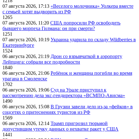
1218
07 августа 2026, 17:13
«Веселого молочника» Уолкера вместе
с семьей хотят выдворить из РФ
1265
07 августа 2026, 11:20
США попросили РФ освободить
бывшего морпеха Гилмана: он при смерти?
1251
07 августа 2026, 10:19
Украина ударила по складу Wildberries в
Екатеринбурге
1524
06 августа 2026, 21:19
Дрон со взрывчаткой в аэропорту
Лейпцига: собрали все подробности
1840
06 августа 2026, 21:06
Ребёнок и женщина погибли во время
урагана в Смоленске
1702
06 августа 2026, 19:06
Суд на Урале приступил к
рассмотрению дела экс-гендиректора «ВСМПО-Ависма»
1490
06 августа 2026, 15:08
В Грузии завели дело из-за «фейков» в
соцсетях о притеснениях туристов из РФ
1569
06 августа 2026, 12:14
Трамп пригрозил тюрьмой
допустившим утечку данных о нехватке ракет у США
1441