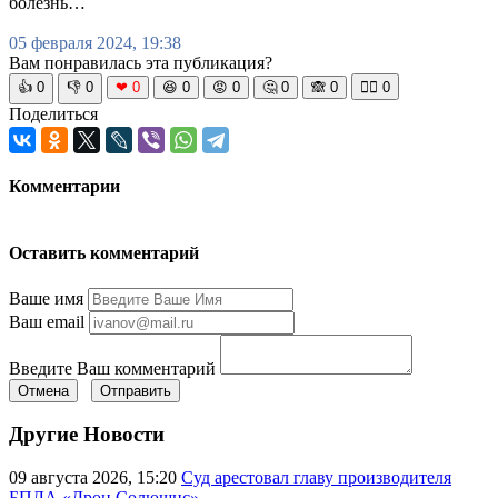
болезнь…
05 февраля 2024, 19:38
Вам понравилась эта публикация?
👍
0
👎
0
❤
0
😆
0
😡
0
🤔
0
🙈
0
🧘‍♀️
0
Поделиться
Комментарии
Оставить комментарий
Ваше имя
Ваш email
Введите Ваш комментарий
Отмена
Отправить
Другие Новости
09 августа 2026, 15:20
Суд арестовал главу производителя
БПЛА «Дрон Солюшнс»