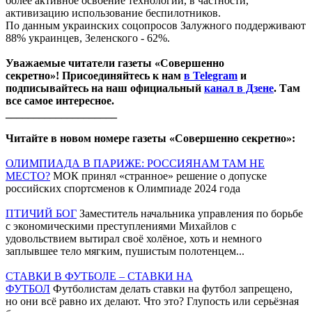
более активное освоение технологий, в частности,
активизацию использование беспилотников.
По данным украинских соцопросов Залужного поддерживают
88% украинцев, Зеленского - 62%.
Уважаемые читатели газеты «Совершенно
секретно»! Присоединяйтесь к нам
в Telegram
и
подписывайтесь на наш официальный
канал в Дзене
. Там
все самое интересное.
____________________
Читайте в новом номере газеты «Совершенно секретно»:
ОЛИМПИАДА В ПАРИЖЕ: РОССИЯНАМ ТАМ НЕ
МЕСТО?
МОК принял «странное» решение о допуске
российских спортсменов к Олимпиаде 2024 года
ПТИЧИЙ БОГ
Заместитель начальника управления по борьбе
с экономическими преступлениями Михайлов с
удовольствием вытирал своё холёное, хоть и немного
заплывшее тело мягким, пушистым полотенцем...
СТАВКИ В ФУТБОЛЕ – СТАВКИ НА
ФУТБОЛ
Футболистам делать ставки на футбол запрещено,
но они всё равно их делают. Что это? Глупость или серьёзная