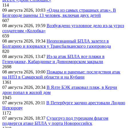
114
09 августа 2026, 10:03
«Одна из самых страшных атак». В
Белгороде ранены 13 человек, включая двух детей
607
08 августа 2026, 19:59
Возбуждено уголовное дело из-за угроз
создателям «Колобка»
659
08 августа 2026, 19:34
Неопознанный БПЛА залетел в
Болгарию и взорвался у Трансбалканского газопровода
820
08 августа 2026, 13:47
Из-за атак БПЛА все пляжи в
Геленджике, Кабардинке и Дивноморском закрыли
2698
08 августа 2026, 10:00
Пожары и раненые: последствия атак
на НПЗ в Самарской области и на Кубани
1361
07 августа 2026, 20:34
В Ялте БЭК атаковал пляж, в Керчи
дрон попал в жилой дом
1945
07 августа 2026, 20:11
В Петербурге заочно арестовали Лидию
Невзорову
1172
07 августа 2026, 18:37
Сухогруз под турецким флагом
подвергся атаке БПЛА у порта Новороссийск