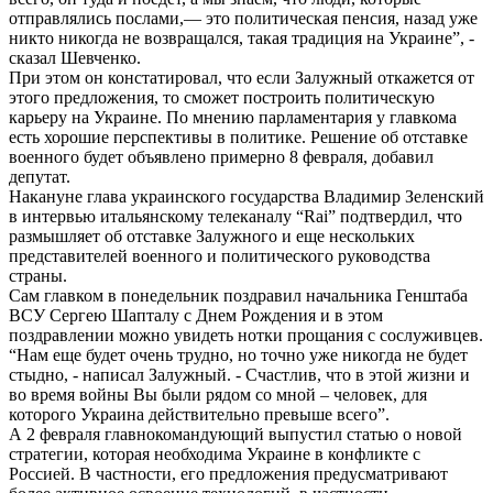
отправлялись послами,— это политическая пенсия, назад уже
никто никогда не возвращался, такая традиция на Украине”, -
сказал Шевченко.
При этом он констатировал, что если Залужный откажется от
этого предложения, то сможет построить политическую
карьеру на Украине. По мнению парламентария у главкома
есть хорошие перспективы в политике. Решение об отставке
военного будет объявлено примерно 8 февраля, добавил
депутат.
Накануне глава украинского государства Владимир Зеленский
в интервью итальянскому телеканалу “Rai” подтвердил, что
размышляет об отставке Залужного и еще нескольких
представителей военного и политического руководства
страны.
Сам главком в понедельник поздравил начальника Генштаба
ВСУ Сергею Шапталу с Днем Рождения и в этом
поздравлении можно увидеть нотки прощания с сослуживцев.
“Нам еще будет очень трудно, но точно уже никогда не будет
стыдно, - написал Залужный. - Счастлив, что в этой жизни и
во время войны Вы были рядом со мной – человек, для
которого Украина действительно превыше всего”.
А 2 февраля главнокомандующий выпустил статью о новой
стратегии, которая необходима Украине в конфликте с
Россией. В частности, его предложения предусматривают