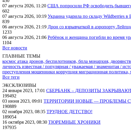
450
07 августа 2026, 11:20
США попросили РФ освободить бывшего 
602
07 августа 2026, 10:19
Украина ударила по складу Wildberries в
839
06 августа 2026, 21:19
Дрон со взрывчаткой в аэропорту Лейпци
1233
06 августа 2026, 21:06
Ребёнок и женщина погибли во время ур
1104
Все новости
ГЛАВНЫЕ ТЕМЫ
космос
атака дронов, беспилотников, бпла
монархия, дворянств
личность известная / популярная / уважаемая / знаменитая / ис
преступления
мошенники
коррупция
миграционная политика,
Все теги
ЭКСКЛЮЗИВЫ
24 января 2023, 17:01
СБЕРБАНК – ДЕПОЗИТЫ ЗАКРЫВАЮ
199492
03 июня 2023, 09:01
ТЕРРИТОРИИ НОВЫЕ — ПРОБЛЕМЫ 
190889
02 ноября 2023, 08:35
ТРУДНОЕ ДЕТСТВО!
189054
16 октября 2023, 08:30
ТЮРЕМНЫЕ ХРОНИКИ
197935