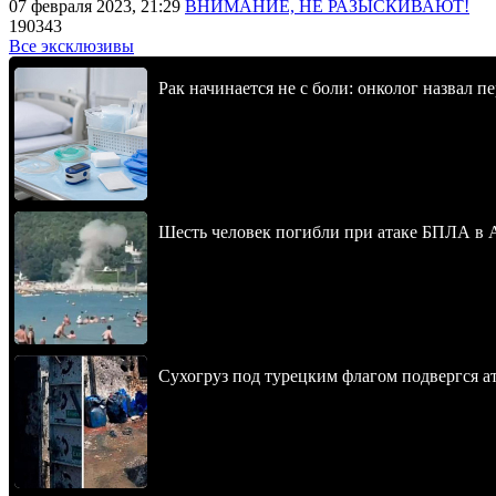
07 февраля 2023, 21:29
ВНИМАНИЕ, НЕ РАЗЫСКИВАЮТ!
190343
Все эксклюзивы
Рак начинается не с боли: онколог назвал 
Шесть человек погибли при атаке БПЛА в 
Сухогруз под турецким флагом подвергся 