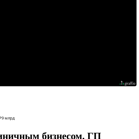
₽9 млрд
иничным бизнесом. ГП