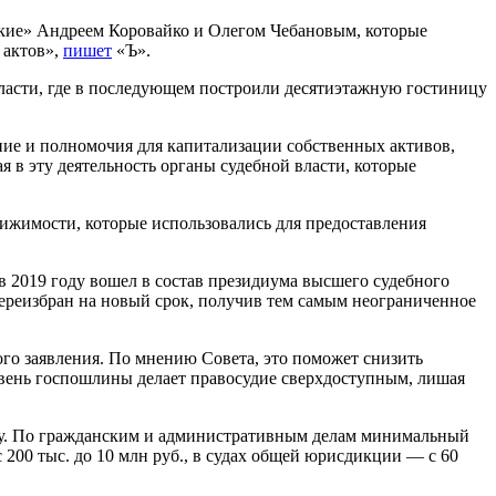
кие» Андреем Коровайко и Олегом Чебановым, которые
 актов»,
пишет
«Ъ».
бласти, где в последующем построили десятиэтажную гостиницу
ние и полномочия для капитализации собственных активов,
 в эту деятельность органы судебной власти, которые
движимости, которые использовались для предоставления
 в 2019 году вошел в состав президиума высшего судебного
 переизбран на новый срок, получив тем самым неограниченное
го заявления. По мнению Совета, это поможет снизить
овень госпошлины делает правосудие сверхдоступным, лишая
илу. По гражданским и административным делам минимальный
 200 тыс. до 10 млн руб., в судах общей юрисдикции — с 60