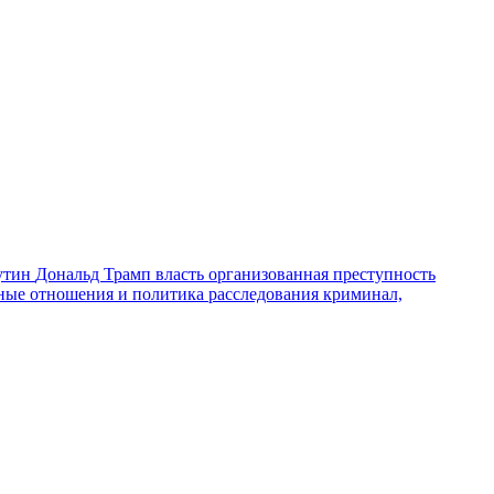
утин
Дональд Трамп
власть
организованная преступность
ные отношения и политика
расследования
криминал,