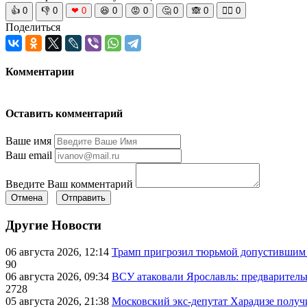
👍
0
👎
0
❤
0
😆
0
😡
0
🤔
0
🙈
0
🧘‍♀️
0
Поделиться
Комментарии
Оставить комментарий
Ваше имя
Ваш email
Введите Ваш комментарий
Отмена
Отправить
Другие Новости
06 августа 2026, 12:14
Трамп пригрозил тюрьмой допустившим 
90
06 августа 2026, 09:34
ВСУ атаковали Ярославль: предварител
2728
05 августа 2026, 21:38
Московский экс-депутат Харадизе получи