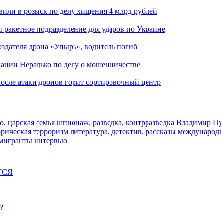
вили в розыск по делу хищения 4 млрд рублей
и ракетное подразделение для ударов по Украине
здателя дрона «Упырь», водитель погиб
иации Нерадько по делу о мошенничестве
 после атаки дронов горит сортировочный центр
о, царская семья
шпионаж, разведка, контрразведка
Владимир П
торическая
терроризм
литература, детектив, рассказы
международ
 мигранты
интервью
ТСЯ
?