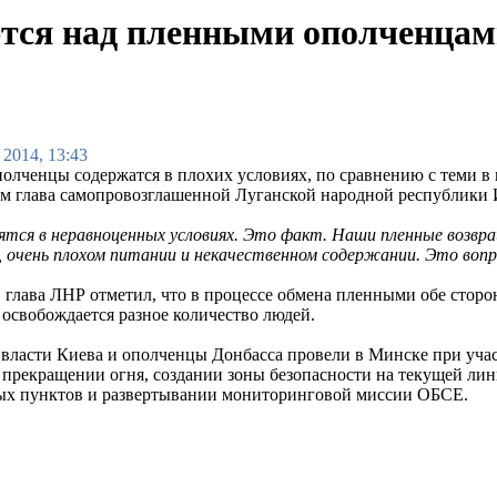
ются над пленными ополченца
 2014, 13:43
олченцы содержатся в плохих условиях, по сравнению с теми в
м глава самопровозглашенной Луганской народной республики 
ятся в неравноценных условиях. Это факт. Наши пленные возвр
 очень плохом питании и некачественном содержании. Это вопр
, глава ЛНР отметил, что в процессе обмена пленными обе сторо
 освобождается разное количество людей.
власти Киева и ополченцы Донбасса провели в Минске при учас
 прекращении огня, создании зоны безопасности на текущей ли
ых пунктов и развертывании мониторинговой миссии ОБСЕ.