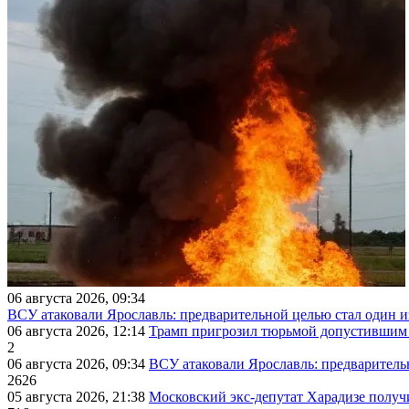
06 августа 2026, 09:34
ВСУ атаковали Ярославль: предварительной целью стал один
06 августа 2026, 12:14
Трамп пригрозил тюрьмой допустившим 
2
06 августа 2026, 09:34
ВСУ атаковали Ярославль: предварител
2626
05 августа 2026, 21:38
Московский экс-депутат Харадизе получи