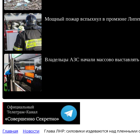
Мощный пожар вспыхнул в промзоне Липец
Владельцы АЗС начали массово выставлять 
Главная
Новости
Глава ЛНР: силовики издеваются над пленными