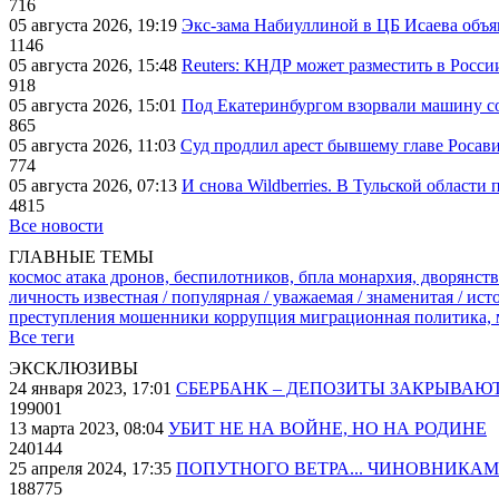
716
05 августа 2026, 19:19
Экс-зама Набиуллиной в ЦБ Исаева объя
1146
05 августа 2026, 15:48
Reuters: КНДР может разместить в Росси
918
05 августа 2026, 15:01
Под Екатеринбургом взорвали машину со
865
05 августа 2026, 11:03
Суд продлил арест бывшему главе Росав
774
05 августа 2026, 07:13
И снова Wildberries. В Тульской области
4815
Все новости
ГЛАВНЫЕ ТЕМЫ
космос
атака дронов, беспилотников, бпла
монархия, дворянств
личность известная / популярная / уважаемая / знаменитая / ис
преступления
мошенники
коррупция
миграционная политика,
Все теги
ЭКСКЛЮЗИВЫ
24 января 2023, 17:01
СБЕРБАНК – ДЕПОЗИТЫ ЗАКРЫВАЮ
199001
13 марта 2023, 08:04
УБИТ НЕ НА ВОЙНЕ, НО НА РОДИНЕ
240144
25 апреля 2024, 17:35
ПОПУТНОГО ВЕТРА... ЧИНОВНИКАМ
188775