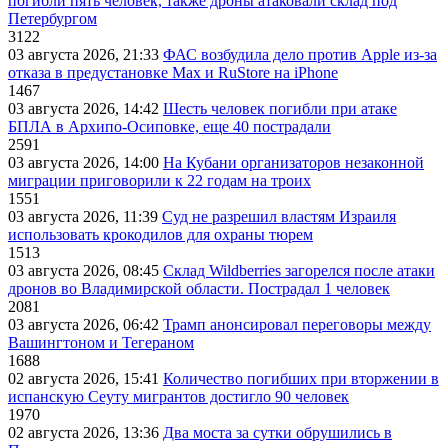
погибли пять человек, также дроны атаковали склад под
Петербургом
3122
03 августа 2026, 21:33
ФАС возбудила дело против Apple из-за
отказа в предустановке Max и RuStore на iPhone
1467
03 августа 2026, 14:42
Шесть человек погибли при атаке
БПЛА в Архипо-Осиповке, еще 40 пострадали
2591
03 августа 2026, 14:00
На Кубани организаторов незаконной
миграции приговорили к 22 годам на троих
1551
03 августа 2026, 11:39
Суд не разрешил властям Израиля
использовать крокодилов для охраны тюрем
1513
03 августа 2026, 08:45
Склад Wildberries загорелся после атаки
дронов во Владимирской области. Пострадал 1 человек
2081
03 августа 2026, 06:42
Трамп анонсировал переговоры между
Вашингтоном и Тегераном
1688
02 августа 2026, 15:41
Количество погибших при вторжении в
испанскую Сеуту мигрантов достигло 90 человек
1970
02 августа 2026, 13:36
Два моста за сутки обрушились в