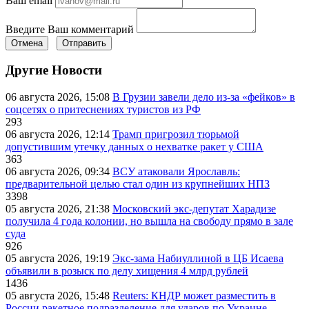
Ваш email
Введите Ваш комментарий
Отмена
Отправить
Другие Новости
06 августа 2026, 15:08
В Грузии завели дело из-за «фейков» в
соцсетях о притеснениях туристов из РФ
293
06 августа 2026, 12:14
Трамп пригрозил тюрьмой
допустившим утечку данных о нехватке ракет у США
363
06 августа 2026, 09:34
ВСУ атаковали Ярославль:
предварительной целью стал один из крупнейших НПЗ
3398
05 августа 2026, 21:38
Московский экс-депутат Харадизе
получила 4 года колонии, но вышла на свободу прямо в зале
суда
926
05 августа 2026, 19:19
Экс-зама Набиуллиной в ЦБ Исаева
объявили в розыск по делу хищения 4 млрд рублей
1436
05 августа 2026, 15:48
Reuters: КНДР может разместить в
России ракетное подразделение для ударов по Украине