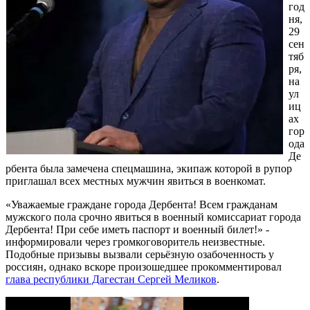
год
ня,
29
сен
тяб
ря,
на
ул
иц
ах
гор
ода
Де
рбента была замечена спецмашина, экипаж которой в рупор
приглашал всех местных мужчин явиться в военкомат.
«Уважаемые граждане города Дербента! Всем гражданам
мужского пола срочно явиться в военный комиссариат города
Дербента! При себе иметь паспорт и военный билет!» -
информировали через громкоговоритель неизвестные.
Подобные призывы вызвали серьёзную озабоченность у
россиян, однако вскоре произошедшее прокомментировал
глава республики Дагестан Сергей Меликов
.