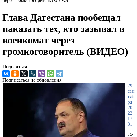
через громкоговоритель (ВИДЕО)
Глава Дагестана пообещал
наказать тех, кто зазывал в
военкомат через
громкоговоритель (ВИДЕО)
Поделиться
Подписаться на обновления
29
сен
тяб
ря
20
22,
17:
31
Се