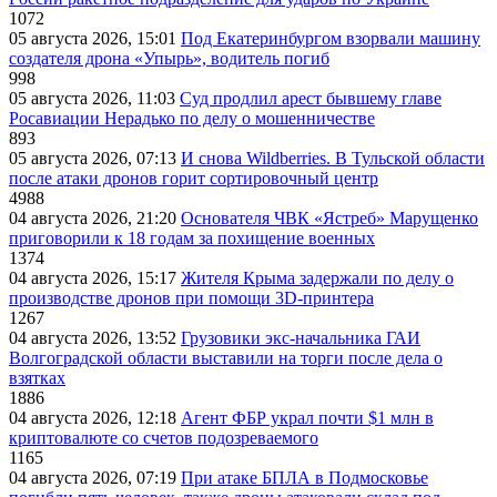
1072
05 августа 2026, 15:01
Под Екатеринбургом взорвали машину
создателя дрона «Упырь», водитель погиб
998
05 августа 2026, 11:03
Суд продлил арест бывшему главе
Росавиации Нерадько по делу о мошенничестве
893
05 августа 2026, 07:13
И снова Wildberries. В Тульской области
после атаки дронов горит сортировочный центр
4988
04 августа 2026, 21:20
Основателя ЧВК «Ястреб» Марущенко
приговорили к 18 годам за похищение военных
1374
04 августа 2026, 15:17
Жителя Крыма задержали по делу о
производстве дронов при помощи 3D‑принтера
1267
04 августа 2026, 13:52
Грузовики экс-начальника ГАИ
Волгоградской области выставили на торги после дела о
взятках
1886
04 августа 2026, 12:18
Агент ФБР украл почти $1 млн в
криптовалюте со счетов подозреваемого
1165
04 августа 2026, 07:19
При атаке БПЛА в Подмосковье