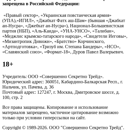
запрещена в Российской Федерации:
«Правый сектор», «Украинская повстанческая армия»
(УПА),«ИГИЛ», «Джабхат Фатх аш-Шам» (бывшая «Джабхат
ан-Нусра», «Джебхат ан-Нусра»), Национал-Большевистская
партия (НБП), «Аль-Каида», «УНА-УНСО», «Талибан»,
«Меджлис крымско-татарского народа», «Свидетели Иеговы»,
«Мизантропик Дивижн», «Братство» Корчинского,
«Артподготовка», «Тризуб им. Степана Бандеры», «НСО»,
«Славянский союз», «Формат-18», Дуров Павел Валерьевич.
18+
Учредитель: ООО «Совершенно Секретно Трейд».
Юридический адрес: 360051, Кабардино-Балкарская Респ., г.
Нальчик, ул. Пачева, д. 36
Почтовый адрес: 127247, г. Москва, Дмитровское шоссе, д.
100, стр. 2
Все права защищены. Копирование и использование
материалов запрещено, частичное цитирование возможно
только при условии гиперссылки на сайт.
Copyright © 1989-2026. ООО "Совершенно Секретно Трейд".