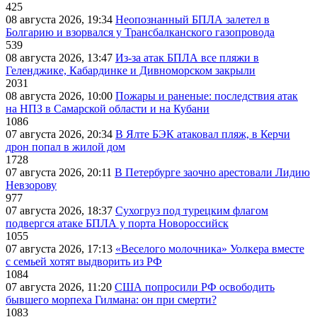
425
08 августа 2026, 19:34
Неопознанный БПЛА залетел в
Болгарию и взорвался у Трансбалканского газопровода
539
08 августа 2026, 13:47
Из-за атак БПЛА все пляжи в
Геленджике, Кабардинке и Дивноморском закрыли
2031
08 августа 2026, 10:00
Пожары и раненые: последствия атак
на НПЗ в Самарской области и на Кубани
1086
07 августа 2026, 20:34
В Ялте БЭК атаковал пляж, в Керчи
дрон попал в жилой дом
1728
07 августа 2026, 20:11
В Петербурге заочно арестовали Лидию
Невзорову
977
07 августа 2026, 18:37
Сухогруз под турецким флагом
подвергся атаке БПЛА у порта Новороссийск
1055
07 августа 2026, 17:13
«Веселого молочника» Уолкера вместе
с семьей хотят выдворить из РФ
1084
07 августа 2026, 11:20
США попросили РФ освободить
бывшего морпеха Гилмана: он при смерти?
1083