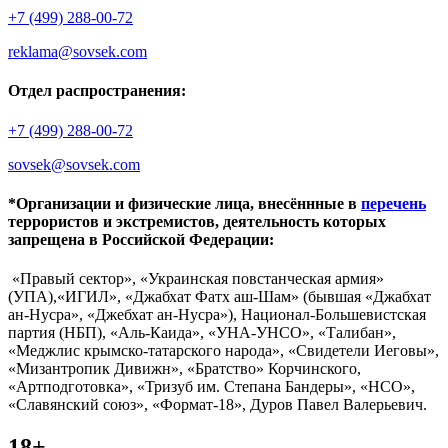
+7 (499) 288-00-72
reklama@sovsek.com
Отдел распространения:
+7 (499) 288-00-72
sovsek@sovsek.com
*Организации и физические лица, внесённные в
перечень
террористов и экстремистов, деятельность которых
запрещена в Российской Федерации:
«Правый сектор», «Украинская повстанческая армия»
(УПА),«ИГИЛ», «Джабхат Фатх аш-Шам» (бывшая «Джабхат
ан-Нусра», «Джебхат ан-Нусра»), Национал-Большевистская
партия (НБП), «Аль-Каида», «УНА-УНСО», «Талибан»,
«Меджлис крымско-татарского народа», «Свидетели Иеговы»,
«Мизантропик Дивижн», «Братство» Корчинского,
«Артподготовка», «Тризуб им. Степана Бандеры», «НСО»,
«Славянский союз», «Формат-18», Дуров Павел Валерьевич.
18+