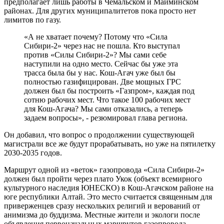
предполагает лишь работы в Чемальском и Майминском
районах. Для других муниципалитетов пока просто нет
лимитов по газу.
«А не хватает почему? Потому что «Сила
Сибири-2» через нас не пошла. Кто выступал
против «Силы Сибири-2»? Мы сами себе
наступили на одно место. Сейчас бы уже эта
трасса была бы у нас. Кош-Агач уже был бы
полностью газифицирован. Две мощных ГРС
должен был бы построить «Газпром», каждая под
сотню рабочих мест. Что такое 100 рабочих мест
для Кош-Агача? Мы сами отказались, а теперь
задаем вопросы», - резюмировал глава региона.
Он добавил, что вопрос о продолжении существующей
магистрали все же будут прорабатывать, но уже на пятилетку
2030-2035 годов.
Маршрут одной из «веток» газопровода «Сила Сибири-2»
должен был пройти через плато Укок (объект всемирного
культурного наследия ЮНЕСКО) в Кош-Агачском районе на
юге республики Алтай. Это место считается священным для
приверженцев сразу нескольких религий и верований от
анимизма до буддизма. Местные жители и экологи после
объявления первоначальных маршрутов газопровода