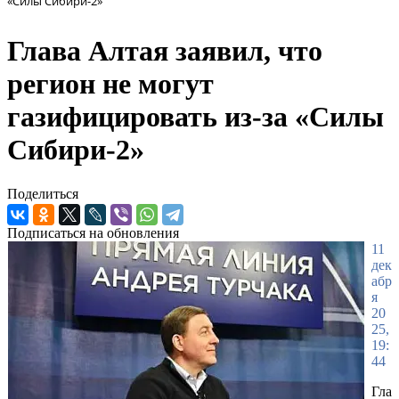
«Силы Сибири-2»
Глава Алтая заявил, что
регион не могут
газифицировать из-за «Силы
Сибири-2»
Поделиться
Подписаться на обновления
11
дек
абр
я
20
25,
19:
44
Гла