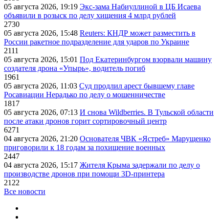
05 августа 2026, 19:19
Экс-зама Набиуллиной в ЦБ Исаева
объявили в розыск по делу хищения 4 млрд рублей
2730
05 августа 2026, 15:48
Reuters: КНДР может разместить в
России ракетное подразделение для ударов по Украине
2111
05 августа 2026, 15:01
Под Екатеринбургом взорвали машину
создателя дрона «Упырь», водитель погиб
1961
05 августа 2026, 11:03
Суд продлил арест бывшему главе
Росавиации Нерадько по делу о мошенничестве
1817
05 августа 2026, 07:13
И снова Wildberries. В Тульской области
после атаки дронов горит сортировочный центр
6271
04 августа 2026, 21:20
Основателя ЧВК «Ястреб» Марущенко
приговорили к 18 годам за похищение военных
2447
04 августа 2026, 15:17
Жителя Крыма задержали по делу о
производстве дронов при помощи 3D‑принтера
2122
Все новости