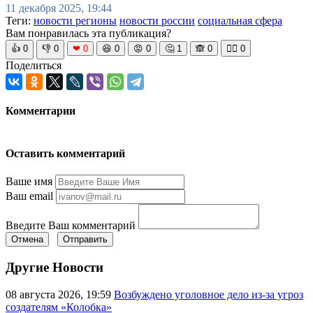
11 декабря 2025, 19:44
Теги:
новости регионы
новости россии
социальная сфера
Вам понравилась эта публикация?
👍
0
👎
0
❤
0
😆
0
😡
0
🤔
1
🙈
0
🧘‍♀️
0
Поделиться
Комментарии
Оставить комментарий
Ваше имя
Ваш email
Введите Ваш комментарий
Отмена
Отправить
Другие Новости
08 августа 2026, 19:59
Возбуждено уголовное дело из-за угроз
создателям «Колобка»