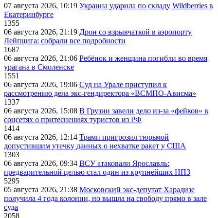
07 августа 2026, 10:19
Украина ударила по складу Wildberries в
Екатеринбурге
1355
06 августа 2026, 21:19
Дрон со взрывчаткой в аэропорту
Лейпцига: собрали все подробности
1687
06 августа 2026, 21:06
Ребёнок и женщина погибли во время
урагана в Смоленске
1551
06 августа 2026, 19:06
Суд на Урале приступил к
рассмотрению дела экс-гендиректора «ВСМПО-Ависма»
1337
06 августа 2026, 15:08
В Грузии завели дело из-за «фейков» в
соцсетях о притеснениях туристов из РФ
1414
06 августа 2026, 12:14
Трамп пригрозил тюрьмой
допустившим утечку данных о нехватке ракет у США
1303
06 августа 2026, 09:34
ВСУ атаковали Ярославль:
предварительной целью стал один из крупнейших НПЗ
5295
05 августа 2026, 21:38
Московский экс-депутат Харадизе
получила 4 года колонии, но вышла на свободу прямо в зале
суда
2058