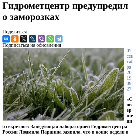
Гидрометцентр предупредил
о заморозках
Поделиться
Подписаться на обновления
05
сен
тяб
ря
20
19,
09:
27
«С
ов
ер
ше
нн
о секретно»: Заведующая лабораторией Гидрометцентра
России Людмила Паршина заявила, что в конце недели в