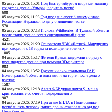
05 августа 2026, 15:01
Под Екатеринбургом взорвали машину
создателя дрона «Упырь», водитель погиб
608
05 августа 2026, 11:03
Суд продлил арест бывшему главе
Росавиации Нерадько по делу о мошенничестве
570
05 августа 2026, 07:13
И снова Wildberries. В Тульской области
после атаки дронов горит сортировочный центр
4521
04 августа 2026, 21:20
Основателя ЧВК «Ястреб» Марущенко
приговорили к 18 годам за похищение военных
1005
04 августа 2026, 15:17
Жителя Крыма задержали по делу о
производстве дронов при помощи 3D‑принтера
983
04 августа 2026, 13:52
Грузовики экс-начальника ГАИ
Волгоградской области выставили на торги после дела о
взятках
1587
04 августа 2026, 12:18
Агент ФБР украл почти $1 млн в
криптовалюте со счетов подозреваемого
907
04 августа 2026, 07:19
При атаке БПЛА в Подмосковье
погибли пять человек, также дроны атаковали склад под
Петербургом