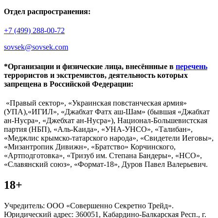
Отдел распространения:
+7 (499) 288-00-72
sovsek@sovsek.com
*Организации и физические лица, внесённные в
перечень
террористов и экстремистов, деятельность которых
запрещена в Российской Федерации:
«Правый сектор», «Украинская повстанческая армия»
(УПА),«ИГИЛ», «Джабхат Фатх аш-Шам» (бывшая «Джабхат
ан-Нусра», «Джебхат ан-Нусра»), Национал-Большевистская
партия (НБП), «Аль-Каида», «УНА-УНСО», «Талибан»,
«Меджлис крымско-татарского народа», «Свидетели Иеговы»,
«Мизантропик Дивижн», «Братство» Корчинского,
«Артподготовка», «Тризуб им. Степана Бандеры», «НСО»,
«Славянский союз», «Формат-18», Дуров Павел Валерьевич.
18+
Учредитель: ООО «Совершенно Секретно Трейд».
Юридический адрес: 360051, Кабардино-Балкарская Респ., г.