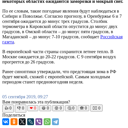
некоторых областях ожидаются заморозки и мокрый снег.
По ее словам, такие погодные явления будут наблюдаться в
Сибири и Поволжье. Согласно прогнозу, в Оренбуржье 6 и 7
сентября ожидается до минус трех градусов. Столбик
термометра в Кировской области опустится до минус двух
градусов, в Омской области – до минус пяти градусов, в
Магаданской – до минус 7-10 градусов, сообщает
Российская
газета
.
В европейской части страны сохранится летнее тепло. В
Москве ожидается до 20-22 градусов. С 9 сентября воздух
прогреется до 26 градусов.
Ранее синоптики утверждали, что предстоящая зима в РФ
будет мягкой, схожей с европейской. Самым холодным
периодом станет предновогодняя неделя.
05 сентября 2019, 09:27
Вам понравилась эта публикация?
👍
0
👎
0
❤
0
😆
0
😡
0
🤔
0
🙈
0
🧘‍♀️
0
Поделиться