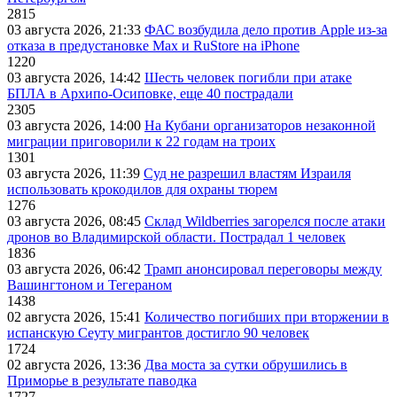
2815
03 августа 2026, 21:33
ФАС возбудила дело против Apple из-за
отказа в предустановке Max и RuStore на iPhone
1220
03 августа 2026, 14:42
Шесть человек погибли при атаке
БПЛА в Архипо-Осиповке, еще 40 пострадали
2305
03 августа 2026, 14:00
На Кубани организаторов незаконной
миграции приговорили к 22 годам на троих
1301
03 августа 2026, 11:39
Суд не разрешил властям Израиля
использовать крокодилов для охраны тюрем
1276
03 августа 2026, 08:45
Склад Wildberries загорелся после атаки
дронов во Владимирской области. Пострадал 1 человек
1836
03 августа 2026, 06:42
Трамп анонсировал переговоры между
Вашингтоном и Тегераном
1438
02 августа 2026, 15:41
Количество погибших при вторжении в
испанскую Сеуту мигрантов достигло 90 человек
1724
02 августа 2026, 13:36
Два моста за сутки обрушились в
Приморье в результате паводка
1727