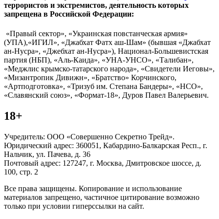
террористов и экстремистов, деятельность которых
запрещена в Российской Федерации:
«Правый сектор», «Украинская повстанческая армия»
(УПА),«ИГИЛ», «Джабхат Фатх аш-Шам» (бывшая «Джабхат
ан-Нусра», «Джебхат ан-Нусра»), Национал-Большевистская
партия (НБП), «Аль-Каида», «УНА-УНСО», «Талибан»,
«Меджлис крымско-татарского народа», «Свидетели Иеговы»,
«Мизантропик Дивижн», «Братство» Корчинского,
«Артподготовка», «Тризуб им. Степана Бандеры», «НСО»,
«Славянский союз», «Формат-18», Дуров Павел Валерьевич.
18+
Учредитель: ООО «Совершенно Секретно Трейд».
Юридический адрес: 360051, Кабардино-Балкарская Респ., г.
Нальчик, ул. Пачева, д. 36
Почтовый адрес: 127247, г. Москва, Дмитровское шоссе, д.
100, стр. 2
Все права защищены. Копирование и использование
материалов запрещено, частичное цитирование возможно
только при условии гиперссылки на сайт.