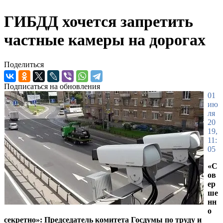
ГИБДД хочется запретить
частные камеры на дорогах
Поделиться
Подписаться на обновления
01
ию
ля
20
19,
11:
05
«С
ов
ер
ше
нн
о
секретно»: Председатель комитета Госдумы по труду и