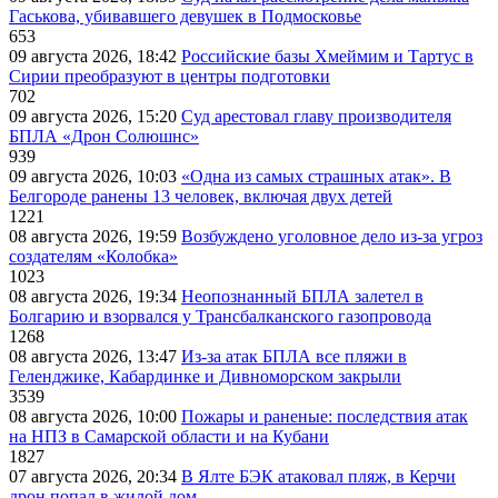
Гаськова, убивавшего девушек в Подмосковье
653
09 августа 2026, 18:42
Российские базы Хмеймим и Тартус в
Сирии преобразуют в центры подготовки
702
09 августа 2026, 15:20
Суд арестовал главу производителя
БПЛА «Дрон Солюшнс»
939
09 августа 2026, 10:03
«Одна из самых страшных атак». В
Белгороде ранены 13 человек, включая двух детей
1221
08 августа 2026, 19:59
Возбуждено уголовное дело из-за угроз
создателям «Колобка»
1023
08 августа 2026, 19:34
Неопознанный БПЛА залетел в
Болгарию и взорвался у Трансбалканского газопровода
1268
08 августа 2026, 13:47
Из-за атак БПЛА все пляжи в
Геленджике, Кабардинке и Дивноморском закрыли
3539
08 августа 2026, 10:00
Пожары и раненые: последствия атак
на НПЗ в Самарской области и на Кубани
1827
07 августа 2026, 20:34
В Ялте БЭК атаковал пляж, в Керчи
дрон попал в жилой дом