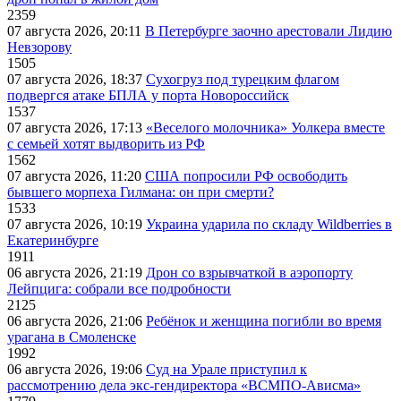
2359
07 августа 2026, 20:11
В Петербурге заочно арестовали Лидию
Невзорову
1505
07 августа 2026, 18:37
Сухогруз под турецким флагом
подвергся атаке БПЛА у порта Новороссийск
1537
07 августа 2026, 17:13
«Веселого молочника» Уолкера вместе
с семьей хотят выдворить из РФ
1562
07 августа 2026, 11:20
США попросили РФ освободить
бывшего морпеха Гилмана: он при смерти?
1533
07 августа 2026, 10:19
Украина ударила по складу Wildberries в
Екатеринбурге
1911
06 августа 2026, 21:19
Дрон со взрывчаткой в аэропорту
Лейпцига: собрали все подробности
2125
06 августа 2026, 21:06
Ребёнок и женщина погибли во время
урагана в Смоленске
1992
06 августа 2026, 19:06
Суд на Урале приступил к
рассмотрению дела экс-гендиректора «ВСМПО-Ависма»