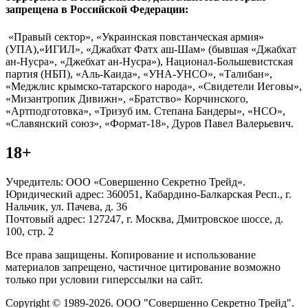
запрещена в Российской Федерации:
«Правый сектор», «Украинская повстанческая армия»
(УПА),«ИГИЛ», «Джабхат Фатх аш-Шам» (бывшая «Джабхат
ан-Нусра», «Джебхат ан-Нусра»), Национал-Большевистская
партия (НБП), «Аль-Каида», «УНА-УНСО», «Талибан»,
«Меджлис крымско-татарского народа», «Свидетели Иеговы»,
«Мизантропик Дивижн», «Братство» Корчинского,
«Артподготовка», «Тризуб им. Степана Бандеры», «НСО»,
«Славянский союз», «Формат-18», Дуров Павел Валерьевич.
18+
Учредитель: ООО «Совершенно Секретно Трейд».
Юридический адрес: 360051, Кабардино-Балкарская Респ., г.
Нальчик, ул. Пачева, д. 36
Почтовый адрес: 127247, г. Москва, Дмитровское шоссе, д.
100, стр. 2
Все права защищены. Копирование и использование
материалов запрещено, частичное цитирование возможно
только при условии гиперссылки на сайт.
Copyright © 1989-2026. ООО "Совершенно Секретно Трейд".