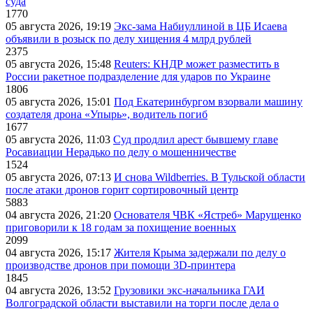
суда
1770
05 августа 2026, 19:19
Экс-зама Набиуллиной в ЦБ Исаева
объявили в розыск по делу хищения 4 млрд рублей
2375
05 августа 2026, 15:48
Reuters: КНДР может разместить в
России ракетное подразделение для ударов по Украине
1806
05 августа 2026, 15:01
Под Екатеринбургом взорвали машину
создателя дрона «Упырь», водитель погиб
1677
05 августа 2026, 11:03
Суд продлил арест бывшему главе
Росавиации Нерадько по делу о мошенничестве
1524
05 августа 2026, 07:13
И снова Wildberries. В Тульской области
после атаки дронов горит сортировочный центр
5883
04 августа 2026, 21:20
Основателя ЧВК «Ястреб» Марущенко
приговорили к 18 годам за похищение военных
2099
04 августа 2026, 15:17
Жителя Крыма задержали по делу о
производстве дронов при помощи 3D‑принтера
1845
04 августа 2026, 13:52
Грузовики экс-начальника ГАИ
Волгоградской области выставили на торги после дела о