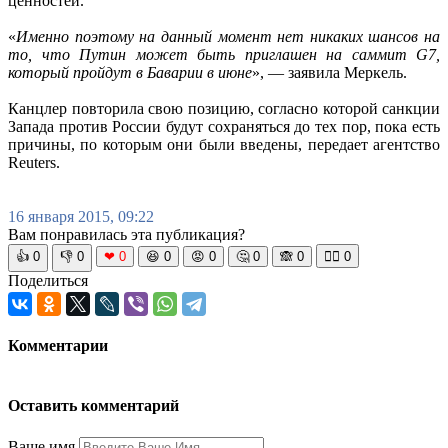
ценностей.
«
Именно поэтому на данный момент нет никаких шансов на
то, что Путин может быть приглашен на саммит G7,
который пройдут в Баварии в июне
», — заявила Меркель.
Канцлер повторила свою позицию, согласно которой санкции
Запада против России будут сохраняться до тех пор, пока есть
причины, по которым они были введены, передает агентство
Reuters.
16 января 2015, 09:22
Вам понравилась эта публикация?
👍
0
👎
0
❤
0
😆
0
😡
0
🤔
0
🙈
0
🧘‍♀️
0
Поделиться
Комментарии
Оставить комментарий
Ваше имя