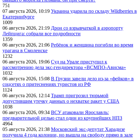
751
07 августа 2026, 10:19
Украина ударила по складу Wildberries в
Екатеринбурге
1009
06 августа 2026, 21:19
Дрон со взрывчаткой в аэропорту
Лейпцига: собрали все подробности
1359
06 августа 2026, 21:06
Ребёнок и женщина погибли во время
урагана в Смоленске
1232
06 августа 2026, 19:06
Суд на Урале приступил к
рассмотрению дела экс-гендиректора «ВСМПО-Ависма»
1032
06 августа 2026, 15:08
В Грузии завели дело из-за «фейков» в
соцсетях о притеснениях туристов из РФ
1124
06 августа 2026, 12:14
Трамп пригрозил тюрьмой
допустившим утечку данных о нехватке ракет у США
1038
06 августа 2026, 09:34
ВСУ атаковали Ярославль:
предварительной целью стал один из крупнейших НПЗ
4964
05 августа 2026, 21:38
Московский экс-депутат Харадизе
получила 4 года колонии, но вышла на свободу прямо в зале