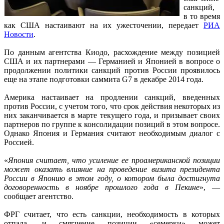
санкций,
в то время
как США настаивают на их ужесточении, передает
РИА
Новости
.
По данным агентства Киодо, расхождение между позицией
США и их партнерами — Германией и Японией в вопросе о
продолжении политики санкций против России проявилось
еще на этапе подготовки саммита G7 в декабре 2014 года.
Америка настаивает на продлении санкций, введенных
против России, с учетом того, что срок действия некоторых из
них заканчивается в марте текущего года, и призывает своих
партнеров по группе к консолидации позиций в этом вопросе.
Однако Япония и Германия считают необходимым диалог с
Россией.
«
Япония считает, что усиление ее проамериканской позиции
может оказать влияние на проведение визита президента
России в Японию в этом году, о котором была достигнута
договоренность в ноябре прошлого года в Пекине
», —
сообщает агентство.
ФРГ считает, что есть санкции, необходимость в которых
отпала, и смягчение позиции «семерки» может