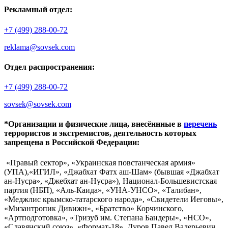
Рекламный отдел:
+7 (499) 288-00-72
reklama@sovsek.com
Отдел распространения:
+7 (499) 288-00-72
sovsek@sovsek.com
*Организации и физические лица, внесённные в
перечень
террористов и экстремистов, деятельность которых
запрещена в Российской Федерации:
«Правый сектор», «Украинская повстанческая армия»
(УПА),«ИГИЛ», «Джабхат Фатх аш-Шам» (бывшая «Джабхат
ан-Нусра», «Джебхат ан-Нусра»), Национал-Большевистская
партия (НБП), «Аль-Каида», «УНА-УНСО», «Талибан»,
«Меджлис крымско-татарского народа», «Свидетели Иеговы»,
«Мизантропик Дивижн», «Братство» Корчинского,
«Артподготовка», «Тризуб им. Степана Бандеры», «НСО»,
«Славянский союз», «Формат-18», Дуров Павел Валерьевич.