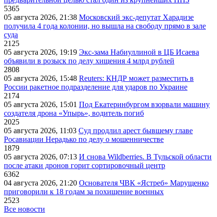
5365
05 августа 2026, 21:38
Московский экс-депутат Харадизе
получила 4 года колонии, но вышла на свободу прямо в зале
суда
2125
05 августа 2026, 19:19
Экс-зама Набиуллиной в ЦБ Исаева
объявили в розыск по делу хищения 4 млрд рублей
2808
05 августа 2026, 15:48
Reuters: КНДР может разместить в
России ракетное подразделение для ударов по Украине
2174
05 августа 2026, 15:01
Под Екатеринбургом взорвали машину
создателя дрона «Упырь», водитель погиб
2025
05 августа 2026, 11:03
Суд продлил арест бывшему главе
Росавиации Нерадько по делу о мошенничестве
1879
05 августа 2026, 07:13
И снова Wildberries. В Тульской области
после атаки дронов горит сортировочный центр
6362
04 августа 2026, 21:20
Основателя ЧВК «Ястреб» Марущенко
приговорили к 18 годам за похищение военных
2523
Все новости