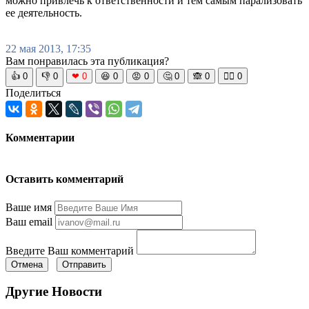
можно привлечь к ответственности и тем самым парализовать
ее деятельность.
22 мая 2013, 17:35
Вам понравилась эта публикация?
👍
0
👎
0
❤
0
😆
0
😡
0
🤔
0
🙈
0
🧘‍♀️
0
Поделиться
Комментарии
Оставить комментарий
Ваше имя
Ваш email
Введите Ваш комментарий
Отмена
Отправить
Другие Новости