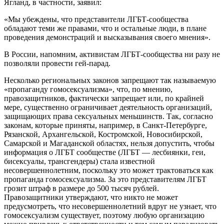
Ягланд, в частности, заявил:
«Мы убеждены, что представители ЛГБТ-сообщества
обладают теми же правами, что и остальные люди, в плане
проведения демонстраций и высказывания своего мнения».
В России, напомним, активистам ЛГБТ-сообщества ни разу не
позволяли провести гей-парад.
Несколько региональных законов запрещают так называемую
«пропаганду гомосексуализма», что, по мнению,
правозащитников, фактически запрещает или, по крайней
мере, существенно ограничивает деятельность организаций,
защищающих права сексуальных меньшинств. Так, согласно
законам, которые приняты, например, в Санкт-Петербурге,
Рязанской, Архангельской, Костромской, Новосибирской,
Самарской и Магаданской областях, нельзя допустить, чтобы
информация о ЛГБТ сообществе (ЛГБТ — лесбиянки, геи,
бисексуалы, трансгендеры) стала известной
несовершеннолетним, поскольку это может трактоваться как
пропаганда гомосексуализма. За это представителям ЛГБТ
грозит штраф в размере до 500 тысяч рублей.
Правозащитники утверждают, что никто не может
предусмотреть, что несовершеннолетний вдруг не узнает, что
гомосексуализм существует, поэтому любую организацию