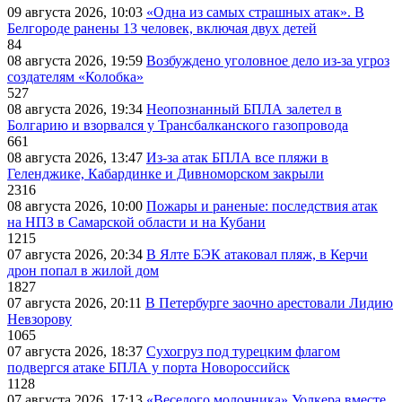
09 августа 2026, 10:03
«Одна из самых страшных атак». В
Белгороде ранены 13 человек, включая двух детей
84
08 августа 2026, 19:59
Возбуждено уголовное дело из-за угроз
создателям «Колобка»
527
08 августа 2026, 19:34
Неопознанный БПЛА залетел в
Болгарию и взорвался у Трансбалканского газопровода
661
08 августа 2026, 13:47
Из-за атак БПЛА все пляжи в
Геленджике, Кабардинке и Дивноморском закрыли
2316
08 августа 2026, 10:00
Пожары и раненые: последствия атак
на НПЗ в Самарской области и на Кубани
1215
07 августа 2026, 20:34
В Ялте БЭК атаковал пляж, в Керчи
дрон попал в жилой дом
1827
07 августа 2026, 20:11
В Петербурге заочно арестовали Лидию
Невзорову
1065
07 августа 2026, 18:37
Сухогруз под турецким флагом
подвергся атаке БПЛА у порта Новороссийск
1128
07 августа 2026, 17:13
«Веселого молочника» Уолкера вместе