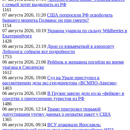
с семьей хотят выдворить из РФ
1161
07 августа 2026, 11:20
США попросили РФ освободить
бывшего морпеха Гилмана: он при смерти?
1154
07 августа 2026, 10:19
Украина ударила по складу Wildberries в
Екатеринбурге
1428
06 августа 2026, 21:19
Дрон со взрывчаткой в аэропорту
Лейпцига: собрали все подробности
1753
06 августа 2026, 21:06
Ребёнок и женщина погибли во время
урагана в Смоленске
1612
06 августа 2026, 19:06
Суд на Урале приступил к
рассмотрению дела экс-гендиректора «ВСМПО-Ависма»
1403
06 августа 2026, 15:08
В Грузии завели дело из-за «фейков» в
соцсетях о притеснениях туристов из РФ
1486
06 августа 2026, 12:14
Трамп пригрозил тюрьмой
допустившим утечку данных о нехватке ракет у США
1365
06 августа 2026, 09:34
ВСУ атаковали Ярославль:
предварительной целью стал один из крупнейших НПЗ