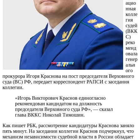
ацио
нная
колле
гия
судей
(ВКК
С)
реко
менд
овала
генер
альн
ого
прокурора Игоря Краснова на пост председателя Верховного
суда (ВС) РФ, передает корреспондент РАПСИ с заседания
коллегии.
«Игорь Викторович Краснов единогласно
рекомендован кандидатом на должность
председателя Верховного суда РФ», — сказал
глава ВККС Николай Тимошин.
Как пишет РБК, рассмотрение кандидатуры Краснова заняло
пять минут. На заседании коллегии Краснов подчеркнул, что
механизм независимости судебной власти в России обладает