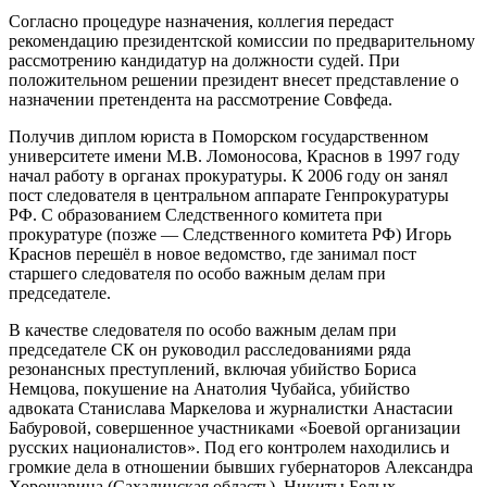
Согласно процедуре назначения, коллегия передаст
рекомендацию президентской комиссии по предварительному
рассмотрению кандидатур на должности судей. При
положительном решении президент внесет представление о
назначении претендента на рассмотрение Совфеда.
Получив диплом юриста в Поморском государственном
университете имени М.В. Ломоносова, Краснов в 1997 году
начал работу в органах прокуратуры. К 2006 году он занял
пост следователя в центральном аппарате Генпрокуратуры
РФ. С образованием Следственного комитета при
прокуратуре (позже — Следственного комитета РФ) Игорь
Краснов перешёл в новое ведомство, где занимал пост
старшего следователя по особо важным делам при
председателе.
В качестве следователя по особо важным делам при
председателе СК он руководил расследованиями ряда
резонансных преступлений, включая убийство Бориса
Немцова, покушение на Анатолия Чубайса, убийство
адвоката Станислава Маркелова и журналистки Анастасии
Бабуровой, совершенное участниками «Боевой организации
русских националистов». Под его контролем находились и
громкие дела в отношении бывших губернаторов Александра
Хорошавина (Сахалинская область), Никиты Белых