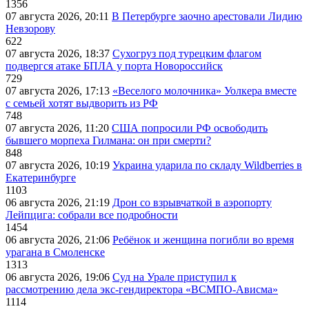
1356
07 августа 2026, 20:11
В Петербурге заочно арестовали Лидию
Невзорову
622
07 августа 2026, 18:37
Сухогруз под турецким флагом
подвергся атаке БПЛА у порта Новороссийск
729
07 августа 2026, 17:13
«Веселого молочника» Уолкера вместе
с семьей хотят выдворить из РФ
748
07 августа 2026, 11:20
США попросили РФ освободить
бывшего морпеха Гилмана: он при смерти?
848
07 августа 2026, 10:19
Украина ударила по складу Wildberries в
Екатеринбурге
1103
06 августа 2026, 21:19
Дрон со взрывчаткой в аэропорту
Лейпцига: собрали все подробности
1454
06 августа 2026, 21:06
Ребёнок и женщина погибли во время
урагана в Смоленске
1313
06 августа 2026, 19:06
Суд на Урале приступил к
рассмотрению дела экс-гендиректора «ВСМПО-Ависма»
1114