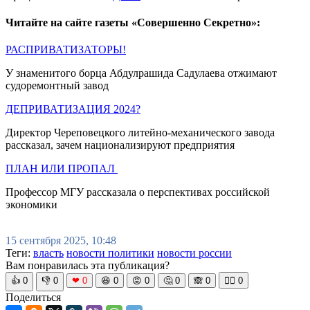
Читайте на сайте газеты «Совершенно Секретно»:
РАСПРИВАТИЗАТОРЫ!
У знаменитого борца Абдулрашида Садулаева отжимают
судоремонтный завод
ДЕПРИВАТИЗАЦИЯ 2024?
Директор Череповецкого литейно-механического завода
рассказал, зачем национализируют предприятия
ПЛАН ИЛИ ПРОПАЛ
Профессор МГУ рассказала о перспективах российской
экономики
15 сентября 2025, 10:48
Теги:
власть
новости политики
новости россии
Вам понравилась эта публикация?
👍
0
👎
0
❤
0
😆
0
😡
0
🤔
0
🙈
0
🧘‍♀️
0
Поделиться