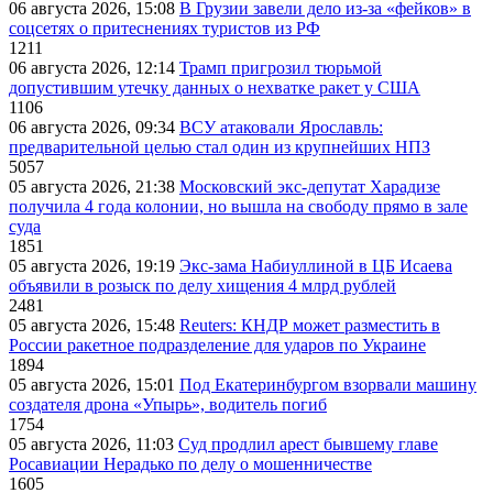
06 августа 2026, 15:08
В Грузии завели дело из-за «фейков» в
соцсетях о притеснениях туристов из РФ
1211
06 августа 2026, 12:14
Трамп пригрозил тюрьмой
допустившим утечку данных о нехватке ракет у США
1106
06 августа 2026, 09:34
ВСУ атаковали Ярославль:
предварительной целью стал один из крупнейших НПЗ
5057
05 августа 2026, 21:38
Московский экс-депутат Харадизе
получила 4 года колонии, но вышла на свободу прямо в зале
суда
1851
05 августа 2026, 19:19
Экс-зама Набиуллиной в ЦБ Исаева
объявили в розыск по делу хищения 4 млрд рублей
2481
05 августа 2026, 15:48
Reuters: КНДР может разместить в
России ракетное подразделение для ударов по Украине
1894
05 августа 2026, 15:01
Под Екатеринбургом взорвали машину
создателя дрона «Упырь», водитель погиб
1754
05 августа 2026, 11:03
Суд продлил арест бывшему главе
Росавиации Нерадько по делу о мошенничестве
1605