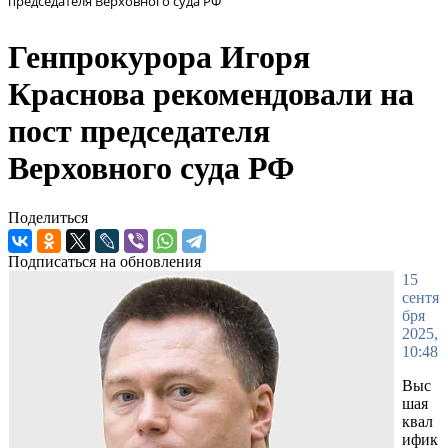
председателя Верховного суда РФ
Генпрокурора Игоря
Краснова рекомендовали на
пост председателя
Верховного суда РФ
Поделиться
Подписаться на обновления
15
сентя
бря
2025,
10:48
Выс
шая
квал
ифик