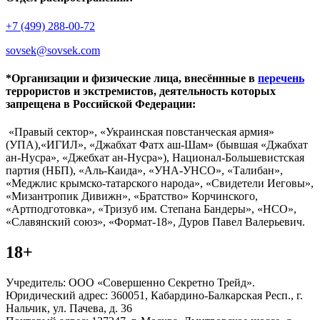
+7 (499) 288-00-72
sovsek@sovsek.com
*Организации и физические лица, внесённные в
перечень
террористов и экстремистов, деятельность которых
запрещена в Российской Федерации:
«Правый сектор», «Украинская повстанческая армия»
(УПА),«ИГИЛ», «Джабхат Фатх аш-Шам» (бывшая «Джабхат
ан-Нусра», «Джебхат ан-Нусра»), Национал-Большевистская
партия (НБП), «Аль-Каида», «УНА-УНСО», «Талибан»,
«Меджлис крымско-татарского народа», «Свидетели Иеговы»,
«Мизантропик Дивижн», «Братство» Корчинского,
«Артподготовка», «Тризуб им. Степана Бандеры», «НСО»,
«Славянский союз», «Формат-18», Дуров Павел Валерьевич.
18+
Учредитель: ООО «Совершенно Секретно Трейд».
Юридический адрес: 360051, Кабардино-Балкарская Респ., г.
Нальчик, ул. Пачева, д. 36