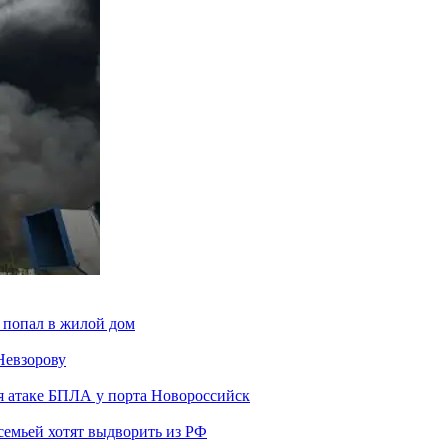
 попал в жилой дом
Невзорову
я атаке БПЛА у порта Новороссийск
семьей хотят выдворить из РФ