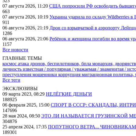
523
07 августа 2026, 11:20
США попросили РФ освободить бывшего 
663
07 августа 2026, 10:19
Украина ударила по складу Wildberries в
911
06 августа 2026, 21:19
Дрон со взрывчаткой в аэропорту Лейпци
1286
06 августа 2026, 21:06
Ребёнок и женщина погибли во время ур
1157
Все новости
ГЛАВНЫЕ ТЕМЫ
космос
атака дронов, беспилотников, бпла
монархия, дворянств
личность известная / популярная / уважаемая / знаменитая / ис
преступления
мошенники
коррупция
миграционная политика,
Все теги
ЭКСКЛЮЗИВЫ
09 марта 2023, 08:29
НЕЛЁГКИЕ ДЕНЬГИ
188925
06 февраля 2025, 15:00
СПОРТ В СССР: СКАНДАЛЫ, ИНТР
147696
28 мая 2024, 08:50
ЭТО ЛИ НАЗЫВАЕТСЯ ГРУЗИНСКОЙ М
304876
25 апреля 2024, 17:35
ПОПУТНОГО ВЕТРА... ЧИНОВНИКАМ
189301