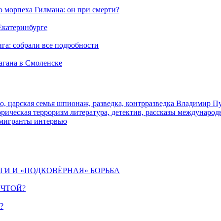
морпеха Гилмана: он при смерти?
 Екатеринбурге
га: собрали все подробности
агана в Смоленске
о, царская семья
шпионаж, разведка, контрразведка
Владимир П
торическая
терроризм
литература, детектив, рассказы
международ
 мигранты
интервью
ИГИ И «ПОДКОВЁРНАЯ» БОРЬБА
ЕЧТОЙ?
?