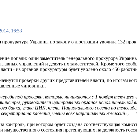
2014, 16:53
я прокуратура Украины по закону о люстрации уволила 132 прок
ение попали: один заместитель генерального прокурора Украины,
 главных управлений и девять их заместителей. Кроме того сооб
ласти» из органов прокуратуры будет уволено около 450 работн
 начнутся проверки других представителей власти, по итогам к
авленные чиновники.
очередь под проверки, которые начинаются с 1 ноября текущего 
министры, руководители центральных органов исполнительной вл
ого банка, глава ЦИК, члены Национального совета по телевид
 секретариата кабмина, члены всех национальных комиссий
», —
 контроль, при котором будет создана соответствующая комисс
и и имущественного состояния претендующих на должность госс