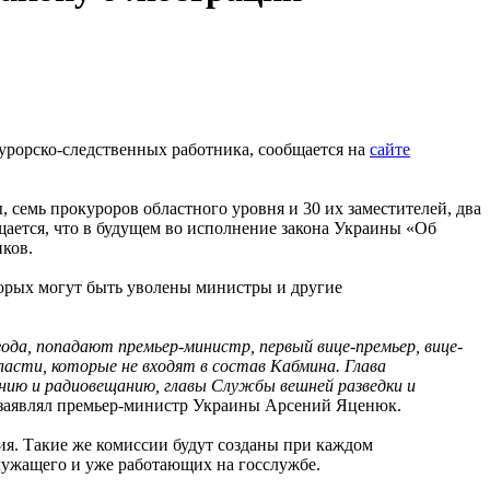
урорско-следственных работника, сообщается на
сайте
 семь прокуроров областного уровня и 30 их заместителей, два
щается, что в будущем во исполнение закона Украины «Об
иков.
оторых могут быть уволены министры и другие
года, попадают премьер-министр, первый вице-премьер, вице-
асти, которые не входят в состав Кабмина. Глава
ению и радиовещанию, главы Службы вешней разведки и
 заявлял премьер-министр Украины Арсений Яценюк.
ия. Такие же комиссии будут созданы при каждом
лужащего и уже работающих на госслужбе.