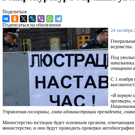
Поделиться
Подписаться на обновления
24 октября 
Генеральна
ведомства.
Под увольн
начальника
очищении в
С 1 ноября
высокопост
«
В первую 
премьеры, 
Национальн
Управления госохраны, глава администрации президента, глава
Министерство юстиции будет основным органом, отвечающим за
министерстве, и они будут проводить проверки автобиографи