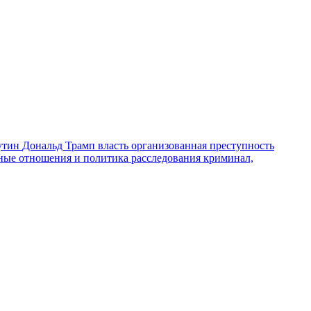
утин
Дональд Трамп
власть
организованная преступность
ные отношения и политика
расследования
криминал,