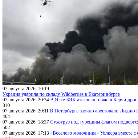
07 августа 2026, 10:19
Украина ударила по складу Wildberries в Екатеринбурге
07 августа 2026, 20:34
В Ялте БЭК атаковал пляж, в Керчи дрон
810
07 августа 2026, 20:11
В Петербурге заочно арестовали Лидию 
404
07 августа 2026, 18:37
Сухогруз под турецким флагом подвергс
502
07 августа 2026, 17:13
«Веселого молочника» Уолкера вместе с 