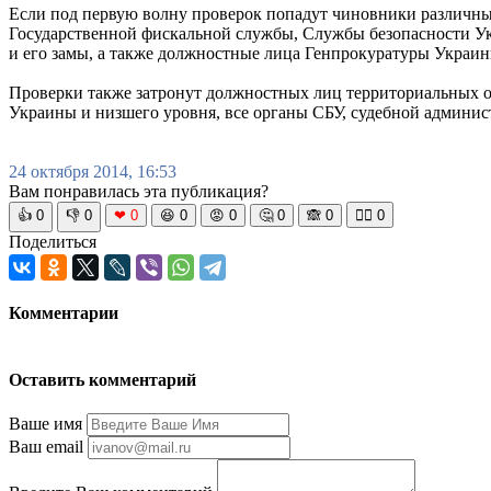
Если под первую волну проверок попадут чиновники различны
Государственной фискальной службы, Службы безопасности Ук
и его замы, а также должностные лица Генпрокуратуры Украин
Проверки также затронут должностных лиц территориальных 
Украины и низшего уровня, все органы СБУ, судебной админис
24 октября 2014, 16:53
Вам понравилась эта публикация?
👍
0
👎
0
❤
0
😆
0
😡
0
🤔
0
🙈
0
🧘‍♀️
0
Поделиться
Комментарии
Оставить комментарий
Ваше имя
Ваш email