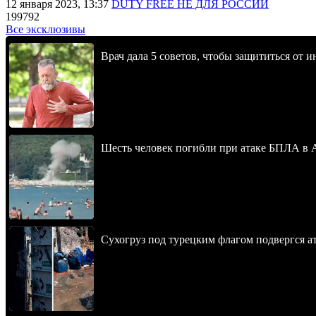
12 января 2023, 13:37
DUTY FREE НЕ ДЛЯ РОССИИ
199792
Все эксклюзивы
Врач дала 5 советов, чтобы защититься от и
Шесть человек погибли при атаке БПЛА в 
Сухогруз под турецким флагом подвергся 