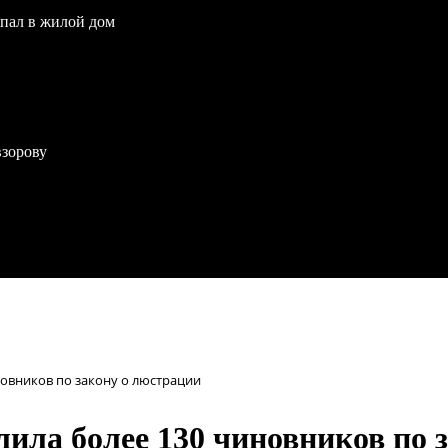
опал в жилой дом
взорову
овников по закону о люстрации
ила более 130 чиновников по 