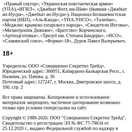
«Правый сектор», «Украинская повстанческая армия»
(УПА),«ИГИЛ», «Джабхат Фатх аш-Шам» (бывшая «Джабхат
ан-Нусра», «Джебхат ан-Нусра»), Национал-Большевистская
партия (НБП), «Аль-Каида», «УНА-УНСО», «Талибан»,
«Меджлис крымско-татарского народа», «Свидетели Иеговы»,
«Мизантропик Дивижн», «Братство» Корчинского,
«Артподготовка», «Тризуб им. Степана Бандеры», «НСО»,
«Славянский союз», «Формат-18», Дуров Павел Валерьевич.
18+
Учредитель: ООО «Совершенно Секретно Трейд».
Юридический адрес: 360051, Кабардино-Балкарская Респ., г.
Нальчик, ул. Пачева, д. 36
Почтовый адрес: 127247, г. Москва, Дмитровское шоссе, д.
100, стр. 2
Все права защищены. Копирование и использование
материалов запрещено, частичное цитирование возможно
только при условии гиперссылки на сайт.
Copyright © 1989-2026. ООО "Совершенно Секретно Трейд".
Свидетельство о регистрации ЭЛ № ФС 77-79634 от
25.12.2020 г., выдано Федеральной службой по надзору в