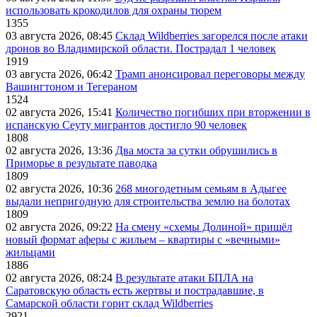
использовать крокодилов для охраны тюрем
1355
03 августа 2026, 08:45
Склад Wildberries загорелся после атаки
дронов во Владимирской области. Пострадал 1 человек
1919
03 августа 2026, 06:42
Трамп анонсировал переговоры между
Вашингтоном и Тегераном
1524
02 августа 2026, 15:41
Количество погибших при вторжении в
испанскую Сеуту мигрантов достигло 90 человек
1808
02 августа 2026, 13:36
Два моста за сутки обрушились в
Приморье в результате паводка
1809
02 августа 2026, 10:36
268 многодетным семьям в Адыгее
выдали непригодную для строительства землю на болотах
1809
02 августа 2026, 09:22
На смену «схемы Долиной» пришёл
новый формат аферы с жильем – квартиры с «вечными»
жильцами
1886
02 августа 2026, 08:24
В результате атаки БПЛА на
Саратовскую область есть жертвы и пострадавшие, в
Самарской области горит склад Wildberries
2921