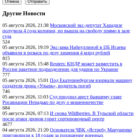
Отмена
Отправить
Другие Новости
05 августа 2026, 21:38
Московский экс-депутат Харадизе
получила 4 года колонии, но вышла на свободу прямо в зале
суда
524
05 августа 2026, 19:19
Экс-зама Набиуллиной в ЦБ Исаева
объявили в розыск по делу хищения 4 млрд рублей
815
05 августа 2026, 15:48
Reuters: КНДР может разместить в
России ракетное подразделение для ударов по Украине
777
05 августа 2026, 15:01
Под Екатеринбургом взорвали машину
создателя дрона «Упырь», водитель погиб
746
05 августа 2026, 11:03
Суд продлил арест бывшему главе
Росавиации Нерадько по делу о мошенничестве
684
05 августа 2026, 07:13
И снова Wildberries. В Тульской области
после атаки дронов горит сортировочный центр
4677
04 августа 2026, 21:20
Основателя ЧВК «Ястреб» Марущенко
приговорили к 18 годам за похищение военных