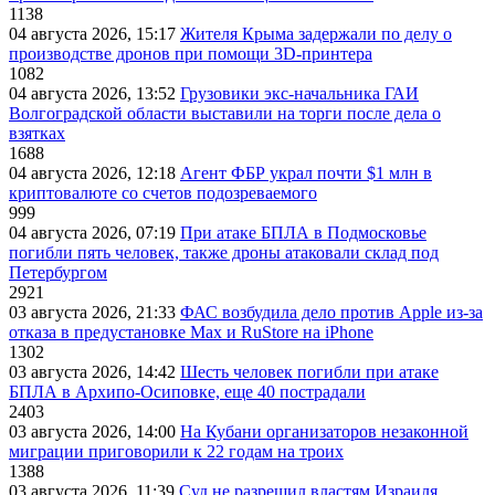
1138
04 августа 2026, 15:17
Жителя Крыма задержали по делу о
производстве дронов при помощи 3D‑принтера
1082
04 августа 2026, 13:52
Грузовики экс-начальника ГАИ
Волгоградской области выставили на торги после дела о
взятках
1688
04 августа 2026, 12:18
Агент ФБР украл почти $1 млн в
криптовалюте со счетов подозреваемого
999
04 августа 2026, 07:19
При атаке БПЛА в Подмосковье
погибли пять человек, также дроны атаковали склад под
Петербургом
2921
03 августа 2026, 21:33
ФАС возбудила дело против Apple из-за
отказа в предустановке Max и RuStore на iPhone
1302
03 августа 2026, 14:42
Шесть человек погибли при атаке
БПЛА в Архипо-Осиповке, еще 40 пострадали
2403
03 августа 2026, 14:00
На Кубани организаторов незаконной
миграции приговорили к 22 годам на троих
1388
03 августа 2026, 11:39
Суд не разрешил властям Израиля