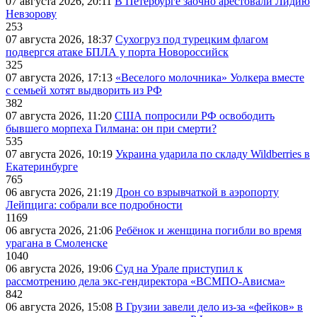
07 августа 2026, 20:11
В Петербурге заочно арестовали Лидию
Невзорову
253
07 августа 2026, 18:37
Сухогруз под турецким флагом
подвергся атаке БПЛА у порта Новороссийск
325
07 августа 2026, 17:13
«Веселого молочника» Уолкера вместе
с семьей хотят выдворить из РФ
382
07 августа 2026, 11:20
США попросили РФ освободить
бывшего морпеха Гилмана: он при смерти?
535
07 августа 2026, 10:19
Украина ударила по складу Wildberries в
Екатеринбурге
765
06 августа 2026, 21:19
Дрон со взрывчаткой в аэропорту
Лейпцига: собрали все подробности
1169
06 августа 2026, 21:06
Ребёнок и женщина погибли во время
урагана в Смоленске
1040
06 августа 2026, 19:06
Суд на Урале приступил к
рассмотрению дела экс-гендиректора «ВСМПО-Ависма»
842
06 августа 2026, 15:08
В Грузии завели дело из-за «фейков» в