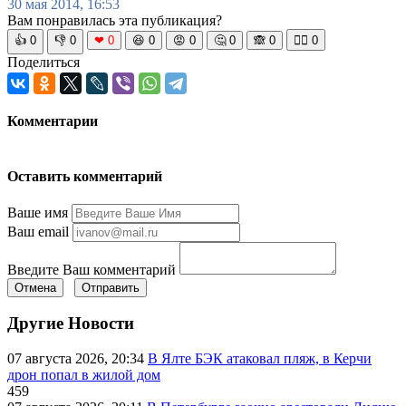
30 мая 2014, 16:53
Вам понравилась эта публикация?
👍
0
👎
0
❤
0
😆
0
😡
0
🤔
0
🙈
0
🧘‍♀️
0
Поделиться
Комментарии
Оставить комментарий
Ваше имя
Ваш email
Введите Ваш комментарий
Отмена
Отправить
Другие Новости
07 августа 2026, 20:34
В Ялте БЭК атаковал пляж, в Керчи
дрон попал в жилой дом
459