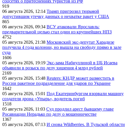
соцсетях о притеснениях туристов из РФ
919
06 августа 2026, 12:14
Трамп пригрозил тюрьмой
допустившим утечку данных о нехватке ракет у США
865
06 августа 2026, 09:34
ВСУ атаковали Ярославль:
предварительной целью стал один из крупнейших НПЗ
4752
05 августа 2026, 21:38
Московский экс-депутат Харадизе
получила 4 года колонии, но вышла на свободу прямо в зале
суда
1606
05 августа 2026, 19:19
Экс-зама Набиуллиной в ЦБ Исаева
объявили в розыск по делу хищения 4 млрд рублей
2169
05 августа 2026, 15:48
Reuters: КНДР может разместить в
России ракетное подразделение для ударов по Украине
1642
05 августа 2026, 15:01
Под Екатеринбургом взорвали машину
создателя дрона «Упырь», водитель погиб
1518
05 августа 2026, 11:03
Суд продлил арест бывшему главе
Росавиации Нерадько по делу о мошенничестве
1367
05 августа 2026, 07:13
И снова Wildberries. В Тульской области