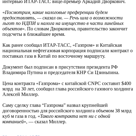
интервью ИТАР-ТАСС вице-премьер Аркадий Дворкович.
«
Посмотрим, какие налоговые преференции будем
предоставлять, — сказал он. — Речь шла о возможности
льгот по НДПИ и налога на имущество в части линейных
объектов
». По словам Дворковича, правительство закончит
подсчеты в ближайшее время.
Как ранее сообщал ИТАР-ТАСС, «Газпром» и Китайская
национальная нефтегазовая корпорация подписали контракт о
поставках газа в Китай по восточному маршруту.
Документ был подписан в присутствии президента РФ
Владимира Путина и председателя КНР Си Цзиньпина.
Цена контракта «Газпрома» с китайской CNPC составит $400
млрд на 30 лет, сообщил глава российского газового холдинга
Алексей Миллер.
Саму сделку глава “Газпрома” назвал крупнейшей
договоренностью для российского холдинга объемом 38 млрд
куб м газа в год. «
Такого контракта нет ни с одной
компанией
», — сказал Миллер.