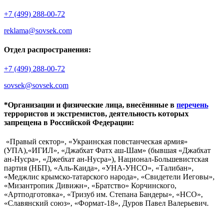
+7 (499) 288-00-72
reklama@sovsek.com
Отдел распространения:
+7 (499) 288-00-72
sovsek@sovsek.com
*Организации и физические лица, внесённные в
перечень
террористов и экстремистов, деятельность которых
запрещена в Российской Федерации:
«Правый сектор», «Украинская повстанческая армия»
(УПА),«ИГИЛ», «Джабхат Фатх аш-Шам» (бывшая «Джабхат
ан-Нусра», «Джебхат ан-Нусра»), Национал-Большевистская
партия (НБП), «Аль-Каида», «УНА-УНСО», «Талибан»,
«Меджлис крымско-татарского народа», «Свидетели Иеговы»,
«Мизантропик Дивижн», «Братство» Корчинского,
«Артподготовка», «Тризуб им. Степана Бандеры», «НСО»,
«Славянский союз», «Формат-18», Дуров Павел Валерьевич.